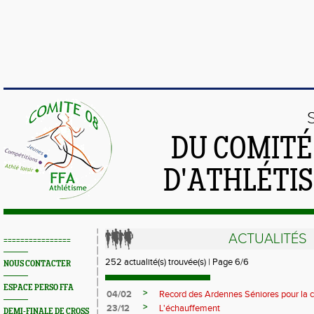
DU COMIT
D'ATHLÉTI
ACTUALITÉS
================
252 actualité(s) trouvée(s) | Page 6/6
NOUS CONTACTER
ESPACE PERSO FFA
>
04/02
Record des Ardennes Séniores pour la c
>
23/12
L'échauffement
DEMI-FINALE DE CROSS