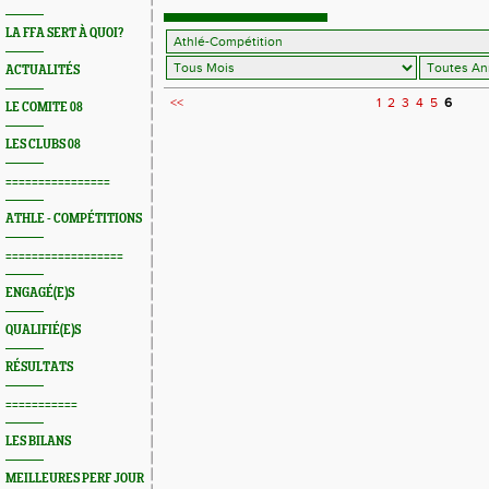
LA FFA SERT À QUOI?
ACTUALITÉS
<<
1
2
3
4
5
6
LE COMITE 08
LES CLUBS 08
================
ATHLE - COMPÉTITIONS
==================
ENGAGÉ(E)S
QUALIFIÉ(E)S
RÉSULTATS
===========
LES BILANS
MEILLEURES PERF JOUR