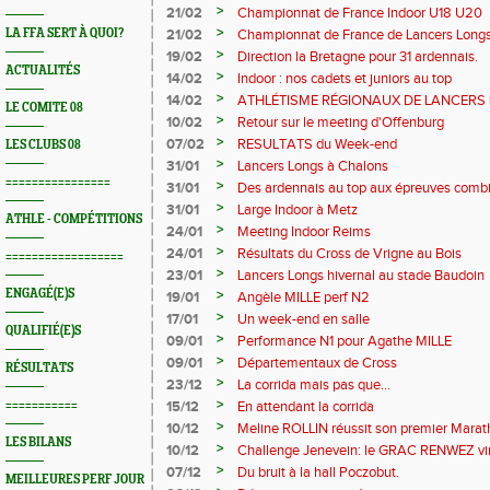
>
21/02
Championnat de France Indoor U18 U20
>
LA FFA SERT À QUOI?
21/02
Championnat de France de Lancers Long
>
19/02
Direction la Bretagne pour 31 ardennais.
ACTUALITÉS
>
14/02
Indoor : nos cadets et juniors au top
>
14/02
ATHLÉTISME RÉGIONAUX DE LANCERS LO
LE COMITE 08
Marjorie Leclerc
>
10/02
Retour sur le meeting d'Offenburg
>
07/02
RESULTATS du Week-end
LES CLUBS 08
>
31/01
Lancers Longs à Chalons
================
>
31/01
Des ardennais au top aux épreuves comb
>
31/01
Large Indoor à Metz
ATHLE - COMPÉTITIONS
>
24/01
Meeting Indoor Reims
>
24/01
Résultats du Cross de Vrigne au Bois
==================
>
23/01
Lancers Longs hivernal au stade Baudoin
ENGAGÉ(E)S
>
19/01
Angèle MILLE perf N2
>
17/01
Un week-end en salle
QUALIFIÉ(E)S
>
09/01
Performance N1 pour Agathe MILLE
>
09/01
Départementaux de Cross
RÉSULTATS
>
23/12
La corrida mais pas que…
>
===========
15/12
En attendant la corrida
>
10/12
Meline ROLLIN réussit son premier Mara
LES BILANS
>
10/12
Challenge Jenevein: le GRAC RENWEZ vir
>
07/12
Du bruit à la hall Poczobut.
MEILLEURES PERF JOUR