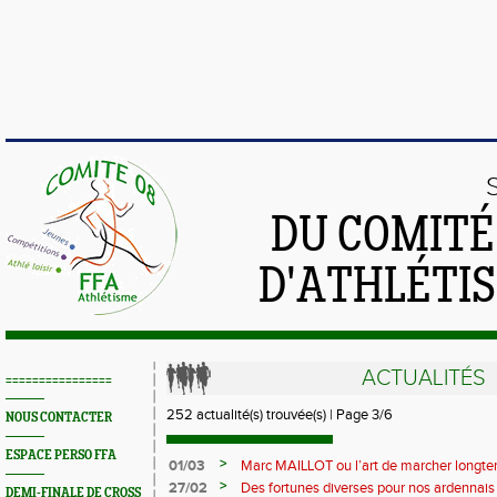
DU COMIT
D'ATHLÉTI
ACTUALITÉS
================
252 actualité(s) trouvée(s) | Page 3/6
NOUS CONTACTER
ESPACE PERSO FFA
>
01/03
Marc MAILLOT ou l’art de marcher longt
>
27/02
Des fortunes diverses pour nos ardennai
DEMI-FINALE DE CROSS