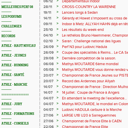
>
06/12
Départementaux indoor
>
28/11
CROSS-COUNTRY LA WARENNE
MEILLEURES PERF 08
>
19/11
Lancers longs à Sedan
LES PODIUMS
>
14/11
Gérardy et Howet s'imposent au cross de
>
09/11
Indoor à Metz :ALLYAH HAHN déjà en têt
CHALLENGES
>
25/10
Les résultats du week-end
>
04/10
Le rethélois Bruno Haemmerer, Champio
RECORDS
>
02/10
Saran : Challenge national des ligues
ATHLE - HAUT NIVEAU
>
26/09
Perf N3 pour Ludovic Hadula
>
26/09
Coupe des spécialités à Reims... Le CA Se
ATHLE - JEUNES
>
29/08
Dernière compétition de la saison.
>
06/08
Mathys MOUTARDE 6ème mondial
ATHLE - RUNNING
>
05/08
Mathys MOUTARDE vous donne rendez-v
>
ATHLE - SANTÉ
20/07
Championnat de France Jeunes sur PISTE 
en bronze
>
20/07
Record des Ardennes pour Allyah
ATHLE - MARCHE
>
14/07
Championnat de France : Direction Mulho
>
14/07
14 juillet : Coupe de France à Angers
================
>
04/07
En attendant le meeting de l’excellence…
>
04/07
Mathys MOUTARDE, le mondial en Colomb
ATHLE - JURY
>
04/07
Ludovic HADULA carbure à la Marche
ATHLE - FORMATIONS
>
27/06
LARGE U18 U20 à Sarreguemines
>
27/06
Championnat de France Elite à CAEN
ATHLE - CONSEILS
>
22/06
Championnat de France Elite