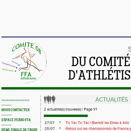
DU COMIT
D'ATHLÉTI
ACTUALITÉS
================
2 actualité(s) trouvée(s) | Page 1/1
NOUS CONTACTER
ESPACE PERSO FFA
>
27/07
Tic Tac Tic Tac ! Bientôt les Elites à Albi
>
25/07
Retour sur les championnats de France 
DEMI-FINALE DE CROSS