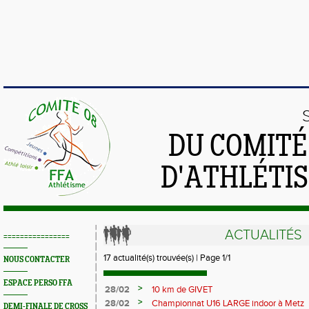
DU COMIT
D'ATHLÉTI
ACTUALITÉS
================
17 actualité(s) trouvée(s) | Page 1/1
NOUS CONTACTER
ESPACE PERSO FFA
>
28/02
10 km de GIVET
>
28/02
Championnat U16 LARGE indoor à Metz
DEMI-FINALE DE CROSS