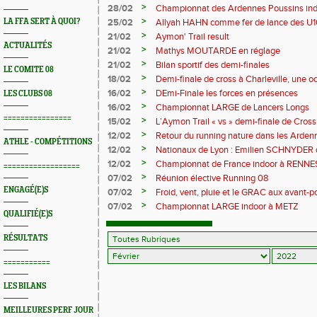
>
28/02
Championnat des Ardennes Poussins ind
>
LA FFA SERT À QUOI?
25/02
Allyah HAHN comme fer de lance des U1
>
21/02
Aymon' Trail result
ACTUALITÉS
>
21/02
Mathys MOUTARDE en réglage
>
21/02
Bilan sportif des demi-finales
LE COMITE 08
>
18/02
Demi-finale de cross à Charleville, une o
>
16/02
DEmi-Finale les forces en présences
LES CLUBS 08
>
16/02
Championnat LARGE de Lancers Longs
================
>
15/02
L’Aymon Trail « vs » demi-finale de Cross
>
12/02
Retour du running nature dans les Arden
ATHLE - COMPÉTITIONS
>
12/02
Nationaux de Lyon : Emilien SCHNYDER qu
>
12/02
Championnat de France indoor à RENNE
==================
>
07/02
Réunion élective Running 08
ENGAGÉ(E)S
>
07/02
Froid, vent, pluie et le GRAC aux avant-
>
07/02
Championnat LARGE indoor à METZ
QUALIFIÉ(E)S
RÉSULTATS
===========
LES BILANS
MEILLEURES PERF JOUR