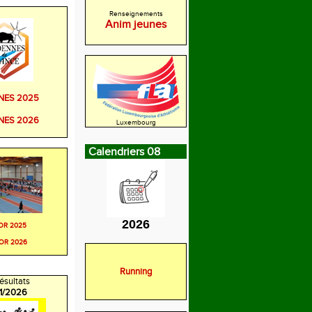
Renseignements
Anim jeunes
NES 2025
NES 2026
Luxembourg
Calendriers 08
2026
OR 2025
OR 2026
Running
ésultats
/1/2026