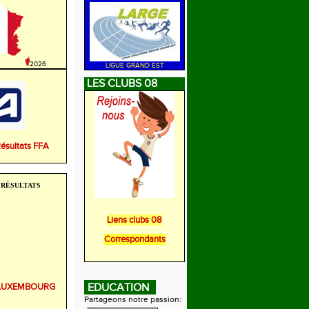
2026
LIGUE GRAND EST
LES CLUBS 08
Résultats FFA
RÉSULTATS
Liens clubs 08
Correspondants
r LUXEMBOURG
EDUCATION
Partageons notre passion: