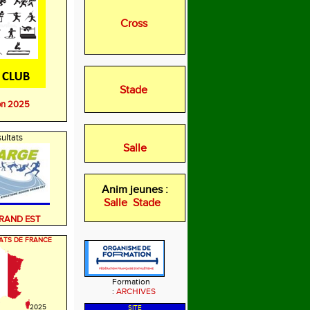
Cross
Stade
on 2025
ultats
Salle
Anim jeunes :
Salle
Stade
GRAND EST
ATS DE FRANCE
Formation
:
ARCHIVES
2025
SITE