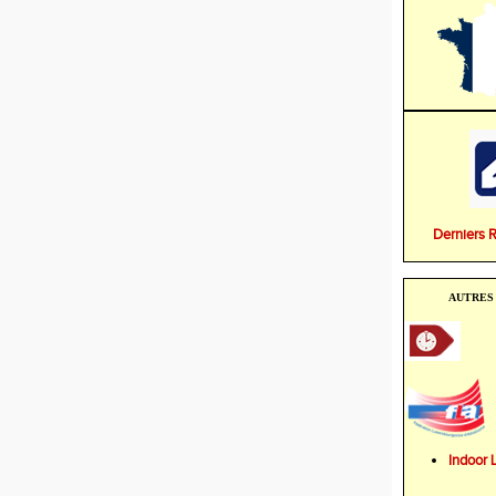
Derniers 
AUTRES 
Indoo