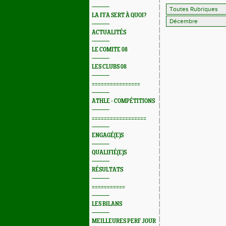
LA FFA SERT À QUOI?
ACTUALITÉS
LE COMITE 08
LES CLUBS 08
================
ATHLE - COMPÉTITIONS
==================
ENGAGÉ(E)S
QUALIFIÉ(E)S
RÉSULTATS
===========
LES BILANS
MEILLEURES PERF JOUR