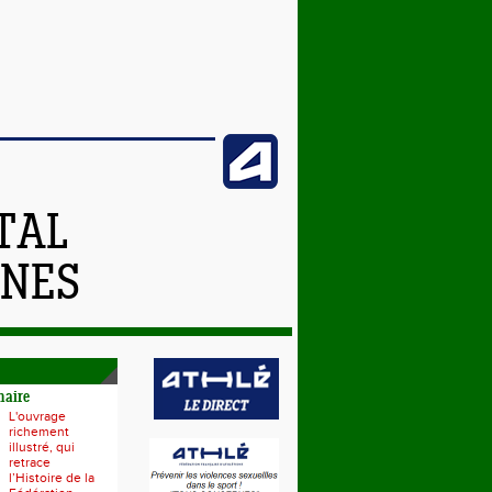
TAL
NNES
naire
L'ouvrage
richement
illustré, qui
retrace
l’Histoire de la