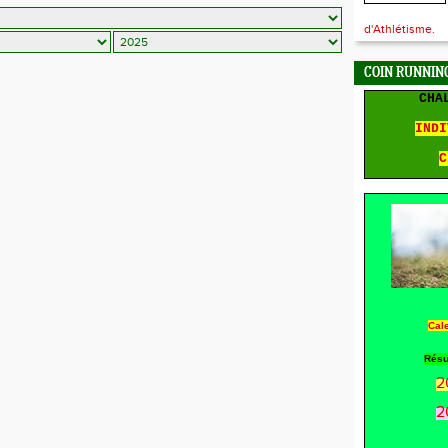
d'Athlétisme.
COIN RUNNING
CHA
INDI
C
Cal
Résu
2
2