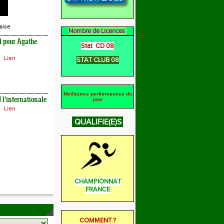
aise
Nombre de Licences
d pour Agathe
Stat CD 08
Lien
STAT CLUB 08
Meilleures performances du
l'internationale
jour
Lien
QUALIFIE(E)S
CHAMPIONNAT
FRANCE
COMMENT ?