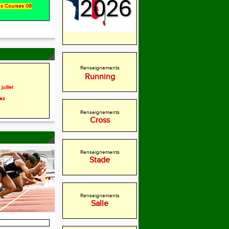
ons Courses 08
Renseignements
Running
juillet
rez
Renseignements
Cross
Renseignements
Stade
Renseignements
Salle