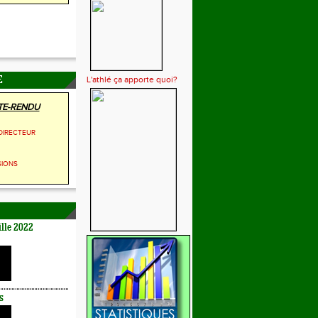
L'athlé ça apporte quoi?
E
E-RENDU
DIRECTEUR
SIONS
lle 2022
s