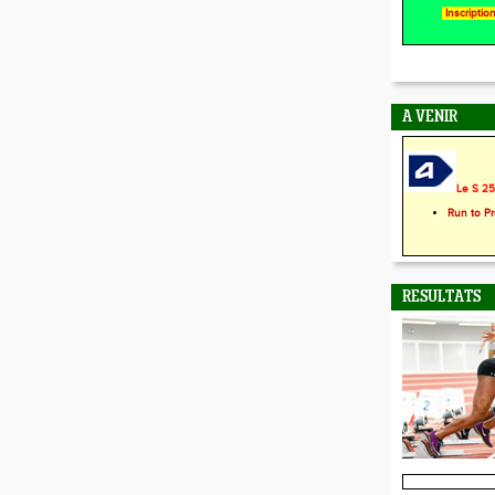
Inscripti
A VENIR
Le S 25 
Run to P
RESULTATS