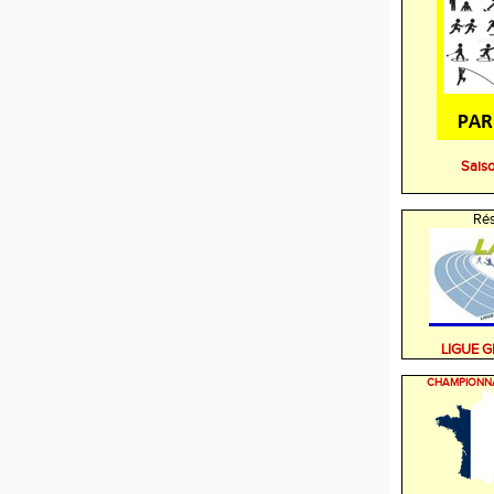
Sais
Rés
LIGUE 
CHAMPIONN