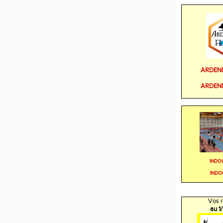
ARDEN
ARDEN
INDO
INDO
Vos r
au 1