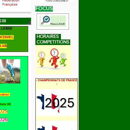
Fédération
Française
FOCUS
 08
LLENGE
HORAIRES
VIDUEL
COMPETITIONS
LUB
- CHAMPIONNATS DE FRANCE
-
endrier
ltats 08
025
026