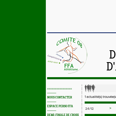
D
D
================
1 actualité(s) trouvée(s
NOUS CONTACTER
ESPACE PERSO FFA
>
24/12
DEMI-FINALE DE CROSS