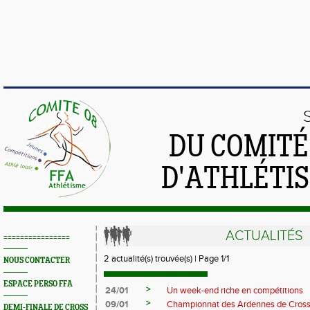
DU COMIT
D'ATHLÉTI
ACTUALITÉS
================
2 actualité(s) trouvée(s) | Page 1/1
NOUS CONTACTER
ESPACE PERSO FFA
>
24/01
Un week-end riche en compétitions
>
09/01
Championnat des Ardennes de Cross
DEMI-FINALE DE CROSS