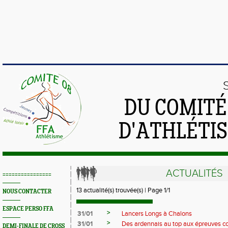
DU COMIT
D'ATHLÉTI
ACTUALITÉS
================
13 actualité(s) trouvée(s) | Page 1/1
NOUS CONTACTER
ESPACE PERSO FFA
>
31/01
Lancers Longs à Chalons
>
31/01
Des ardennais au top aux épreuves 
DEMI-FINALE DE CROSS