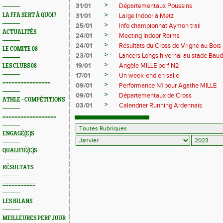
>
31/01
Départementaux Poussins
>
LA FFA SERT À QUOI?
31/01
Large Indoor à Metz
>
25/01
Info championnat Aymon trail
ACTUALITÉS
>
24/01
Meeting Indoor Reims
>
24/01
Résultats du Cross de Vrigne au Bois
LE COMITE 08
>
23/01
Lancers Longs hivernal au stade Baud
>
19/01
Angèle MILLE perf N2
LES CLUBS 08
>
17/01
Un week-end en salle
================
>
09/01
Performance N1 pour Agathe MILLE
>
09/01
Départementaux de Cross
ATHLE - COMPÉTITIONS
>
03/01
Calendrier Running Ardennais
==================
ENGAGÉ(E)S
QUALIFIÉ(E)S
RÉSULTATS
===========
LES BILANS
MEILLEURES PERF JOUR