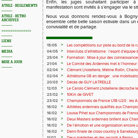
Enfin, les juges souhaitant participer à 
ATHLE - REGLEMENTS
manifestation sont invités à s’engager via le 
Nous vous donnons rendez-vous à Bogny-s
ATHLE - RETRO
ARCHIVES
ensemble cette belle saison estivale dans un
convivialité et de partage.
================
LIENS
>
15/05
Les compétitions sur piste au bord de la 
>
04/05
Interclubs d’athlétisme : l’esprit d’équipe
MEDIA
rempart contre la sédentarité des jeunes
>
25/04
Formation : Mise à jour des connaissances
M372)
MISE A JOUR
>
21/04
Le Comité des Ardennes met à l’honneur 
>
02/04
Clément Lhotellerie, Méline Rollin, Char
prolifique pour les coureurs ardennais
>
02/04
Athlétisme 08 en danger : une mobilisatio
>
20/03
Décès de GUY LATREILLE
>
12/03
Le Carolo Clément Lhotellerie décroche l
master de cross-country
>
23/02
10Km de GIVET
>
23/02
Championnats de France U18-U20 : les A
Val-de-Reuil
>
16/02
Athlètes ardennais qualifiés aux Champi
en salle
>
16/02
Louise Pihet aux Championnats de Franc
>
16/02
Deux Masters ardennais brillent aux Cha
Saint‑Brieuc
>
16/02
De l’émotion et une organisation encore un
Trail 2026
>
16/02
Demi-finale de cross-country à Sarrebourg
boue… et à la fête !
>
11/02
Deux médailles et des records à Reims