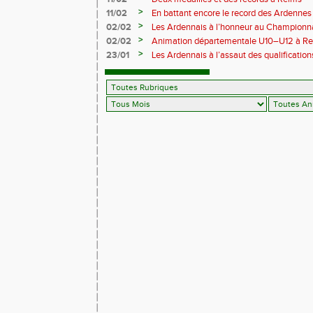
>
11/02
En battant encore le record des Ardennes 
Pihet ira aux championnats de France
>
02/02
Les Ardennais à l’honneur au Champion
>
02/02
Animation départementale U10–U12 à Rethel
avant tout
>
23/01
Les Ardennais à l’assaut des qualificati
France