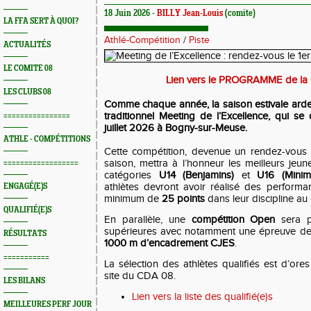
18 Juin 2026 -
BILLY Jean-Louis
(comite)
LA FFA SERT À QUOI?
Athlé-Compétition
/
Piste
ACTUALITÉS
LE COMITE 08
Lien vers le PROGRAMME de la 
LES CLUBS 08
Comme chaque année, la saison estivale arden
traditionnel
Meeting de l’Excellence
, qui se
================
juillet 2026 à Bogny-sur-Meuse
.
ATHLE - COMPÉTITIONS
Cette compétition, devenue un rendez-vous 
saison, mettra à l’honneur les meilleurs jeu
==================
catégories
U14 (Benjamins)
et
U16 (Minim
athlètes devront avoir réalisé des perform
ENGAGÉ(E)S
minimum de
25 points
dans leur discipline au 
QUALIFIÉ(E)S
En parallèle, une
compétition Open
sera p
supérieures avec notamment une épreuve d
RÉSULTATS
1000 m d’encadrement CJES
.
===========
La sélection des athlètes qualifiés est d’ores
site du CDA 08.
LES BILANS
Lien vers la liste des qualifié(e)s
MEILLEURES PERF JOUR