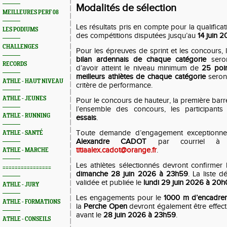
Modalités de sélection
MEILLEURES PERF 08
Les résultats pris en compte pour la qualificat
LES PODIUMS
des compétitions disputées jusqu’au
14 juin 
CHALLENGES
Pour les épreuves de sprint et les concours,
bilan ardennais de chaque catégorie
seron
RECORDS
d’avoir atteint le niveau minimum de
25 poi
meilleurs athlètes de chaque catégorie
seront
ATHLE - HAUT NIVEAU
critère de performance.
ATHLE - JEUNES
Pour le concours de hauteur, la première barr
l’ensemble des concours, les participant
ATHLE - RUNNING
essais
.
Toute demande d’engagement exceptionnel
ATHLE - SANTÉ
Alexandre CADOT
par courriel à l’
titiaalex.cadot@orange.fr
.
ATHLE - MARCHE
Les athlètes sélectionnés devront confirmer l
================
dimanche 28 juin 2026 à 23h59
. La liste d
validée et publiée le
lundi 29 juin 2026 à 20
ATHLE - JURY
Les engagements pour le
1000 m d’encadre
ATHLE - FORMATIONS
la
Perche Open
devront également être effect
avant le
28 juin 2026 à 23h59
.
ATHLE - CONSEILS