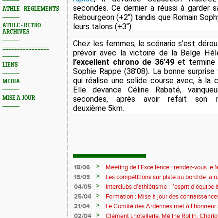
secondes. Ce dernier a réussi à garder 
ATHLE - REGLEMENTS
Rebourgeon (+2’‘) tandis que Romain Sophy
leurs talons (+3’‘).
ATHLE - RETRO
ARCHIVES
Chez les femmes, le scénario s’est déro
================
prévoir avec la victoire de la Belge Hé
l’excellent chrono de 36’49
et termine 
LIENS
Sophie Rappe (38’08). La bonne surprise v
qui réalise une solide course avec, à la 
MEDIA
Elle devance Céline Rabaté, vainque
secondes, après avoir refait son r
MISE A JOUR
deuxième 5km.
>
18/06
Meeting de l’Excellence : rendez-vous le 1
>
15/05
Les compétitions sur piste au bord de la 
>
04/05
Interclubs d’athlétisme : l’esprit d’équipe
rempart contre la sédentarité des jeunes
>
25/04
Formation : Mise à jour des connaissances
M372)
>
21/04
Le Comité des Ardennes met à l’honneur 
>
02/04
Clément Lhotellerie, Méline Rollin, Char