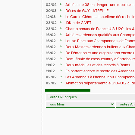
prolifique pour les coureurs ardennais
>
02/04
Athlétisme 08 en danger : une mobilisatio
>
20/03
Décès de GUY LATREILLE
>
12/03
Le Carolo Clément Lhotellerie décroche l
master de cross-country
>
23/02
10Km de GIVET
>
23/02
Championnats de France U18-U20 : les A
Val-de-Reuil
>
16/02
Athlètes ardennais qualifiés aux Champi
en salle
>
16/02
Louise Pihet aux Championnats de Franc
>
16/02
Deux Masters ardennais brillent aux Cha
Saint‑Brieuc
>
16/02
De l’émotion et une organisation encore un
Trail 2026
>
16/02
Demi-finale de cross-country à Sarrebourg
boue… et à la fête !
>
11/02
Deux médailles et des records à Reims
>
11/02
En battant encore le record des Ardennes 
Pihet ira aux championnats de France
>
02/02
Les Ardennais à l’honneur au Champion
>
02/02
Animation départementale U10–U12 à Rethel
avant tout