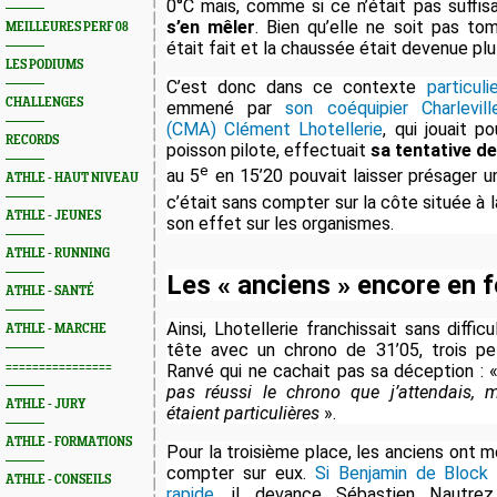
0°C mais, comme si ce n’était pas suffis
s’en mêler
. Bien qu’elle ne soit pas t
MEILLEURES PERF 08
était fait et la chaussée était devenue plu
LES PODIUMS
C’est donc dans ce contexte
particul
CHALLENGES
emmené par
son coéquipier Charlevil
(CMA) Clément Lhotellerie
, qui jouait p
RECORDS
poisson pilote, effectuait
sa tentative de
e
au 5
en 15’20 pouvait laisser présager u
ATHLE - HAUT NIVEAU
c’était sans compter sur la côte située à l
ATHLE - JEUNES
son effet sur les organismes.
ATHLE - RUNNING
Les « anciens » encore en 
ATHLE - SANTÉ
Ainsi, Lhotellerie franchissait sans difficu
ATHLE - MARCHE
tête avec un chrono de 31’05, trois p
================
Ranvé qui ne cachait pas sa déception : 
pas réussi le chrono que j’attendais, 
ATHLE - JURY
étaient particulières
».
ATHLE - FORMATIONS
Pour la troisième place, les anciens ont mo
compter sur eux.
Si Benjamin de Block 
ATHLE - CONSEILS
rapide
, il devance Sébastien Nautre