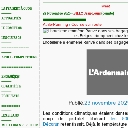
Tweet
LA FFA SERT À QUOI?
24 Novembre 2025 -
BILLY Jean-Louis
(comite)
ACTUALITÉS
Athlé-Running
/
Course sur route
LE COMITE 08
LES CLUBS 08
Lhotellerie a emmené Ranvé dans ses bagage
================
ATHLE - COMPÉTITIONS
==================
ENGAGÉ(E)S
QUALIFIÉ(E)S
RÉSULTATS
Publié:
23 novembre 202
===========
Les conditions climatiques étaient dant
LES BILANS
coup de pistolet libérant
les 50
Décarun
retentissait. Déjà, la température 
MEILLEURES PERF JOUR