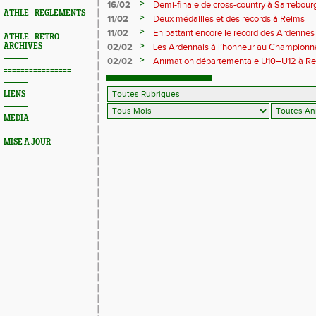
Trail 2026
>
16/02
Demi-finale de cross-country à Sarrebourg
ATHLE - REGLEMENTS
boue… et à la fête !
>
11/02
Deux médailles et des records à Reims
>
11/02
En battant encore le record des Ardennes 
ATHLE - RETRO
Pihet ira aux championnats de France
>
ARCHIVES
02/02
Les Ardennais à l’honneur au Champion
>
02/02
Animation départementale U10–U12 à Rethel
================
avant tout
LIENS
MEDIA
MISE A JOUR