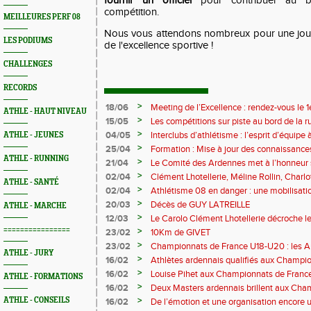
fournir un officiel
pour contribuer au b
compétition.
MEILLEURES PERF 08
Nous vous attendons nombreux pour une jour
LES PODIUMS
de l'excellence sportive !
CHALLENGES
RECORDS
>
18/06
Meeting de l’Excellence : rendez-vous le 1
ATHLE - HAUT NIVEAU
>
15/05
Les compétitions sur piste au bord de la 
>
04/05
Interclubs d’athlétisme : l’esprit d’équipe
ATHLE - JEUNES
rempart contre la sédentarité des jeunes
>
25/04
Formation : Mise à jour des connaissances
ATHLE - RUNNING
M372)
>
21/04
Le Comité des Ardennes met à l’honneur 
>
02/04
Clément Lhotellerie, Méline Rollin, Char
ATHLE - SANTÉ
prolifique pour les coureurs ardennais
>
02/04
Athlétisme 08 en danger : une mobilisatio
>
20/03
Décès de GUY LATREILLE
ATHLE - MARCHE
>
12/03
Le Carolo Clément Lhotellerie décroche l
master de cross-country
================
>
23/02
10Km de GIVET
>
23/02
Championnats de France U18-U20 : les A
ATHLE - JURY
Val-de-Reuil
>
16/02
Athlètes ardennais qualifiés aux Champi
en salle
>
16/02
Louise Pihet aux Championnats de Franc
ATHLE - FORMATIONS
>
16/02
Deux Masters ardennais brillent aux Cha
Saint‑Brieuc
>
ATHLE - CONSEILS
16/02
De l’émotion et une organisation encore un