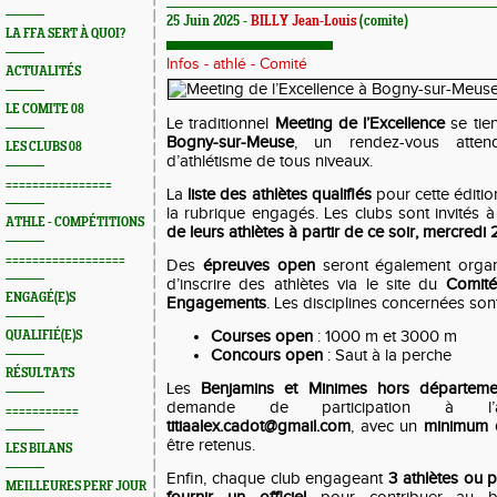
25 Juin 2025 -
BILLY Jean-Louis
(comite)
LA FFA SERT À QUOI?
Infos - athlé - Comité
ACTUALITÉS
LE COMITE 08
Le traditionnel
Meeting de l’Excellence
se tie
Bogny-sur-Meuse
, un rendez-vous atte
LES CLUBS 08
d’athlétisme de tous niveaux.
================
La
liste des athlètes qualifiés
pour cette éditi
la rubrique engagés. Les clubs sont invités 
ATHLE - COMPÉTITIONS
de leurs athlètes à partir de ce soir, mercredi 
==================
Des
épreuves open
seront également organi
d’inscrire des athlètes via le site du
Comit
ENGAGÉ(E)S
Engagements
. Les disciplines concernées sont
Courses open
: 1000 m et 3000 m
QUALIFIÉ(E)S
Concours open
: Saut à la perche
RÉSULTATS
Les
Benjamins et Minimes hors départeme
demande de participation à l’a
===========
titiaalex.cadot@gmail.com
, avec un
minimum d
être retenus.
LES BILANS
Enfin, chaque club engageant
3 athlètes ou p
MEILLEURES PERF JOUR