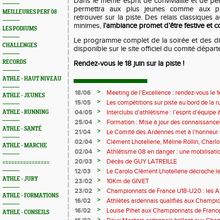
Dans le même esprit de convivialité et de per
permettra aux plus jeunes comme aux p
MEILLEURES PERF 08
retrouver sur la piste. Des relais classiques 
minimes,
l’ambiance promet d’être festive et c
LES PODIUMS
Le programme complet de la soirée et des dif
CHALLENGES
disponible sur le site officiel du comité dépar
RECORDS
Rendez-vous le 18 juin sur la piste !
ATHLE - HAUT NIVEAU
>
18/06
Meeting de l’Excellence : rendez-vous le 1
ATHLE - JEUNES
>
15/05
Les compétitions sur piste au bord de la 
>
04/05
Interclubs d’athlétisme : l’esprit d’équipe
ATHLE - RUNNING
rempart contre la sédentarité des jeunes
>
25/04
Formation : Mise à jour des connaissances
ATHLE - SANTÉ
M372)
>
21/04
Le Comité des Ardennes met à l’honneur 
>
02/04
Clément Lhotellerie, Méline Rollin, Char
ATHLE - MARCHE
prolifique pour les coureurs ardennais
>
02/04
Athlétisme 08 en danger : une mobilisatio
>
20/03
Décès de GUY LATREILLE
================
>
12/03
Le Carolo Clément Lhotellerie décroche l
master de cross-country
ATHLE - JURY
>
23/02
10Km de GIVET
>
23/02
Championnats de France U18-U20 : les A
ATHLE - FORMATIONS
Val-de-Reuil
>
16/02
Athlètes ardennais qualifiés aux Champi
en salle
>
16/02
Louise Pihet aux Championnats de Franc
ATHLE - CONSEILS
>