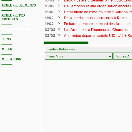
16/02
Deux Masters ardennais brillent aux Cha
Saint‑Brieuc
>
ATHLE - REGLEMENTS
16/02
De l’émotion et une organisation encore un
Trail 2026
>
16/02
Demi-finale de cross-country à Sarrebourg
ATHLE - RETRO
boue… et à la fête !
>
11/02
Deux médailles et des records à Reims
ARCHIVES
>
11/02
En battant encore le record des Ardennes 
Pihet ira aux championnats de France
>
================
02/02
Les Ardennais à l’honneur au Champion
>
02/02
Animation départementale U10–U12 à Rethel
LIENS
avant tout
MEDIA
MISE A JOUR