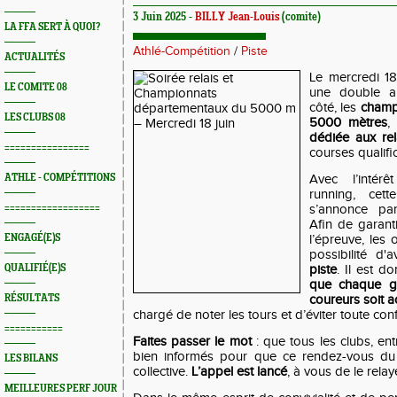
3 Juin 2025 -
BILLY Jean-Louis
(comite)
LA FFA SERT À QUOI?
Athlé-Compétition
/
Piste
ACTUALITÉS
Le mercredi 18 
LE COMITE 08
une double an
côté, les
champ
LES CLUBS 08
5000 mètres
,
dédiée aux rel
================
courses qualifi
ATHLE - COMPÉTITIONS
Avec l’intér
running, ce
==================
s’annonce part
Afin de garant
ENGAGÉ(E)S
l’épreuve, les 
possibilité d'
QUALIFIÉ(E)S
piste
. Il est d
que chaque g
RÉSULTATS
coureurs soit 
chargé de noter les tours et d’éviter toute conf
===========
Faites passer le mot
: que tous les clubs, ent
bien informés pour que ce rendez-vous du 1
LES BILANS
collective.
L’appel est lancé
, à vous de le relaye
MEILLEURES PERF JOUR