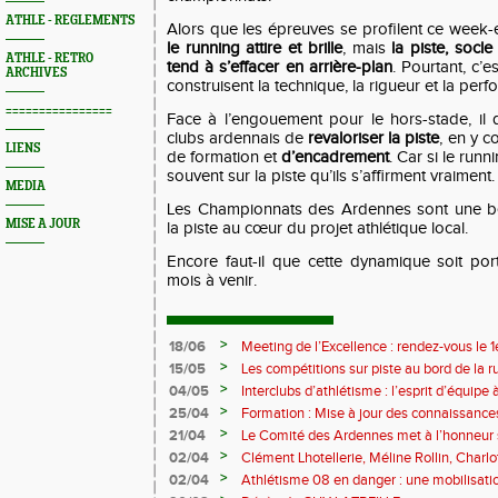
ATHLE - REGLEMENTS
Alors que les épreuves se profilent ce week-e
le running attire et brille
, mais
la piste, socle
ATHLE - RETRO
tend à s’effacer en arrière-plan
. Pourtant, c’e
ARCHIVES
construisent la technique, la rigueur et la per
================
Face à l’engouement pour le hors-stade, il d
clubs ardennais de
revaloriser la piste
, en y 
LIENS
de formation et
d’encadrement
. Car si le runn
souvent sur la piste qu’ils s’affirment vraiment.
MEDIA
Les Championnats des Ardennes sont une be
MISE A JOUR
la piste au cœur du projet athlétique local.
Encore faut-il que cette dynamique soit por
mois à venir.
>
18/06
Meeting de l’Excellence : rendez-vous le 1
>
15/05
Les compétitions sur piste au bord de la 
>
04/05
Interclubs d’athlétisme : l’esprit d’équipe
rempart contre la sédentarité des jeunes
>
25/04
Formation : Mise à jour des connaissances
M372)
>
21/04
Le Comité des Ardennes met à l’honneur 
>
02/04
Clément Lhotellerie, Méline Rollin, Char
prolifique pour les coureurs ardennais
>
02/04
Athlétisme 08 en danger : une mobilisatio