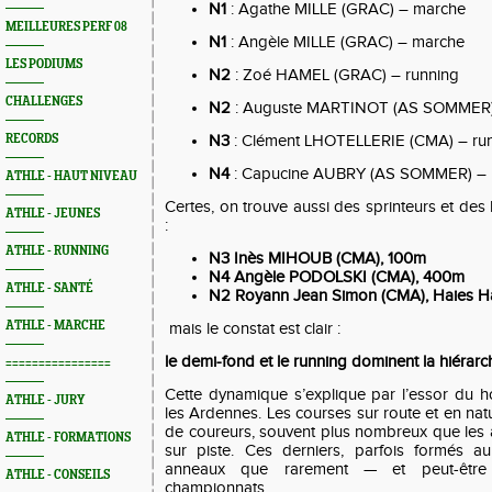
N1
: Agathe MILLE (GRAC) – marche
MEILLEURES PERF 08
N1
: Angèle MILLE (GRAC) – marche
LES PODIUMS
N2
: Zoé HAMEL (GRAC) – running
CHALLENGES
N2
: Auguste MARTINOT (AS SOMMER)
RECORDS
N3
: Clément LHOTELLERIE (CMA) – ru
N4
: Capucine AUBRY (AS SOMMER) – 
ATHLE - HAUT NIVEAU
Certes, on trouve aussi des sprinteurs et des 
ATHLE - JEUNES
:
ATHLE - RUNNING
N3 Inès MIHOUB (CMA), 100m
N4 Angèle PODOLSKI (CMA), 400m
ATHLE - SANTÉ
N2 Royann Jean Simon (CMA), Haies H
ATHLE - MARCHE
mais le constat est clair :
le demi-fond et le running dominent la hiérar
================
Cette dynamique s’explique par l’essor du ho
ATHLE - JURY
les Ardennes. Les courses sur route et en natu
de coureurs, souvent plus nombreux que les
ATHLE - FORMATIONS
sur piste. Ces derniers, parfois formés au
anneaux que rarement — et peut-être
ATHLE - CONSEILS
championnats.