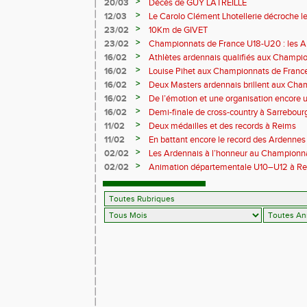
>
20/03
Décès de GUY LATREILLE
>
12/03
Le Carolo Clément Lhotellerie décroche l
master de cross-country
>
23/02
10Km de GIVET
>
23/02
Championnats de France U18-U20 : les A
Val-de-Reuil
>
16/02
Athlètes ardennais qualifiés aux Champi
en salle
>
16/02
Louise Pihet aux Championnats de Franc
>
16/02
Deux Masters ardennais brillent aux Cha
Saint‑Brieuc
>
16/02
De l’émotion et une organisation encore un
Trail 2026
>
16/02
Demi-finale de cross-country à Sarrebourg
boue… et à la fête !
>
11/02
Deux médailles et des records à Reims
>
11/02
En battant encore le record des Ardennes 
Pihet ira aux championnats de France
>
02/02
Les Ardennais à l’honneur au Champion
>
02/02
Animation départementale U10–U12 à Rethel
avant tout