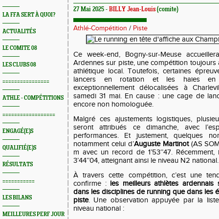
27 Mai 2025 -
BILLY Jean-Louis
(comite)
LA FFA SERT À QUOI?
Athlé-Compétition
/
Piste
ACTUALITÉS
LE COMITE 08
Ce week-end, Bogny-sur-Meuse accueiller
Ardennes sur piste, une compétition toujours
LES CLUBS 08
athlétique local. Toutefois, certaines épre
lancers en rotation et les haies en 
================
exceptionnellement délocalisées à Charlevill
samedi 31 mai. En cause : une cage de lanc
ATHLE - COMPÉTITIONS
encore non homologuée.
==================
Malgré ces ajustements logistiques, plusie
seront attribués ce dimanche, avec l’es
ENGAGÉ(E)S
performances. Et justement, quelques noms
notamment celui d’
Auguste Martinot
(AS SOMM
QUALIFIÉ(E)S
m avec un record de 1’53’’47. Récemment, 
3’44’’04, atteignant ainsi le niveau N2 national.
RÉSULTATS
À travers cette compétition, c’est une te
===========
confirme :
les meilleurs athlètes ardennais
dans les disciplines de running que dans les é
LES BILANS
piste
. Une observation appuyée par la liste
niveau national :
MEILLEURES PERF JOUR