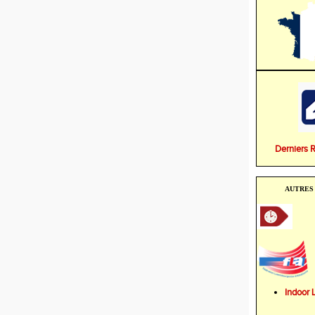
Derniers 
AUTRES 
Indoo