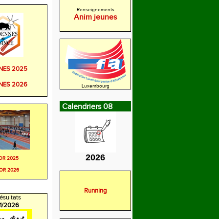
Renseignements
Anim jeunes
NES 2025
NES 2026
Luxembourg
Calendriers 08
2026
OR 2025
OR 2026
Running
ésultats
/1/2026