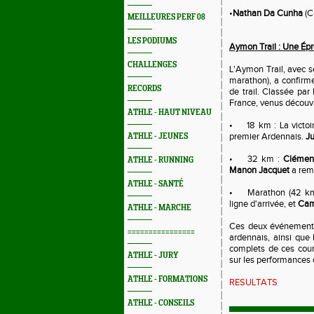
•
Nathan Da Cunha
(C
MEILLEURES PERF 08
LES PODIUMS
Aymon Trail : Une Ép
CHALLENGES
L'Aymon Trail, avec se
marathon), a confirm
RECORDS
de trail. Classée par
France, venus découvr
ATHLE - HAUT NIVEAU
•
18 km : La victo
premier Ardennais.
Ju
ATHLE - JEUNES
•
32 km :
Clémen
ATHLE - RUNNING
Manon Jacquet
a remp
ATHLE - SANTÉ
•
Marathon (42 k
ligne d'arrivée, et
Cam
ATHLE - MARCHE
Ces deux événements 
================
ardennais, ainsi que 
complets de ces cour
ATHLE - JURY
sur les performances 
ATHLE - FORMATIONS
RESULTATS
ATHLE - CONSEILS