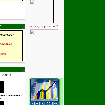
L'athlé ça apporte quoi?
E
E-RENDU
DIRECTEUR
SIONS
lle 2022
s