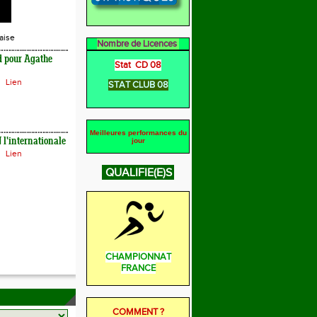
aise
Nombre de Licences
d pour Agathe
Stat CD 08
Lien
STAT CLUB 08
Meilleures performances du
l'internationale
jour
Lien
QUALIFIE(E)S
CHAMPIONNAT
FRANCE
COMMENT ?