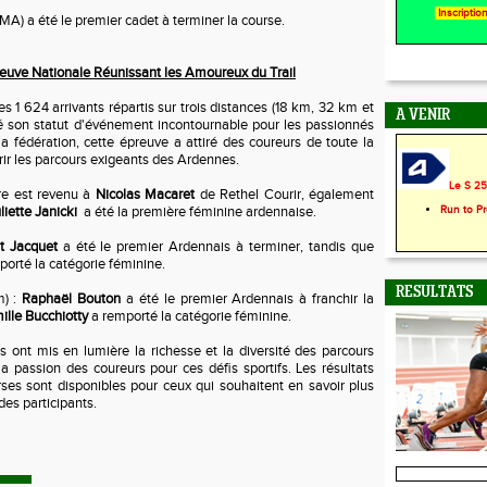
Inscripti
MA) a été le premier cadet à terminer la course.
reuve Nationale Réunissant les Amoureux du Trail
s 1 624 arrivants répartis sur trois distances (18 km, 32 km et
A VENIR
é son statut d'événement incontournable pour les passionnés
 la fédération, cette épreuve a attiré des coureurs de toute la
ir les parcours exigeants des Ardennes.
Le S 25 
ire est revenu à
Nicolas Macaret
de Rethel Courir, également
liette Janicki
a été la première féminine ardennaise.
Run to P
t Jacquet
a été le premier Ardennais à terminer, tandis que
orté la catégorie féminine.
RESULTATS
m) :
Raphaël Bouton
a été le premier Ardennais à franchir la
ille Bucchiotty
a remporté la catégorie féminine.
ont mis en lumière la richesse et la diversité des parcours
la passion des coureurs pour ces défis sportifs. Les résultats
ses sont disponibles pour ceux qui souhaitent en savoir plus
des participants.