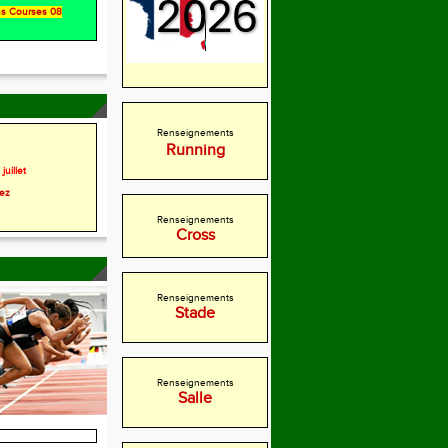
ons Courses 08
Renseignements
Running
juillet
rez
Renseignements
Cross
Renseignements
Stade
Renseignements
Salle