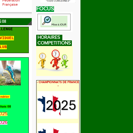
Fédération
Française
FOCUS
 08
LLENGE
HORAIRES
VIDUEL
COMPETITIONS
LUB
- CHAMPIONNATS DE FRANCE
-
endrier
ltats 08
025
026