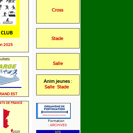
Cross
Stade
on 2025
ultats
Salle
Anim jeunes :
Salle
Stade
GRAND EST
ATS DE FRANCE
Formation
:
ARCHIVES
2025
SITE