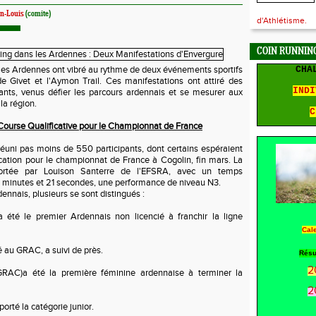
n-Louis
(comite)
d'Athlétisme.
COIN RUNNING
les Ardennes ont vibré au rythme de deux événements sportifs
CHA
e Givet et l'Aymon Trail. Ces manifestations ont attiré des
INDI
pants, venus défier les parcours ardennais et se mesurer aux
la région.
C
Course Qualificative pour le Championnat de France
éuni pas moins de 550 participants, dont certains espéraient
ication pour le championnat de France à Cogolin, fin mars. La
ortée par Louison Santerre de l'EFSRA, avec un temps
 minutes et 21 secondes, une performance de niveau N3.
ennais, plusieurs se sont distingués :
a été le premier Ardennais non licencié à franchir la ligne
Cal
ié au GRAC, a suivi de près.
Résu
2
RAC)a été la première féminine ardennaise à terminer la
2
orté la catégorie junior.