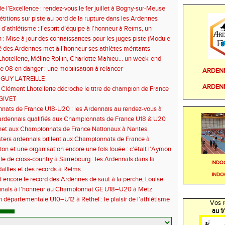
e l’Excellence : rendez-vous le 1er juillet à Bogny-sur-Meuse
titions sur piste au bord de la rupture dans les Ardennes
 d’athlétisme : l’esprit d’équipe à l’honneur à Reims, un
ontre la sédentarité des jeunes
 : Mise à jour des connaissances pour les juges piste (Module
 des Ardennes met à l’honneur ses athlètes méritants
hotellerie, Méline Rollin, Charlotte Mahieu… un week-end
e pour les coureurs ardennais
e 08 en danger : une mobilisation à relancer
ARDEN
 GUY LATREILLE
ARDEN
 Clément Lhotellerie décroche le titre de champion de France
 cross-country
GIVET
ats de France U18-U20 : les Ardennais au rendez-vous à
uil
ardennais qualifiés aux Championnats de France U18 & U20
het aux Championnats de France Nationaux à Nantes
ers ardennais brillent aux Championnats de France à
euc
ion et une organisation encore une fois louée : c’était l’Aymon
6
le de cross-country à Sarrebourg : les Ardennais dans la
INDO
 la fête !
illes et des records à Reims
INDO
t encore le record des Ardennes de saut à la perche, Louise
 aux championnats de France
nnais à l’honneur au Championnat GE U18–U20 à Metz
 départementale U10–U12 à Rethel : le plaisir de l’athlétisme
Vos r
t
au 1