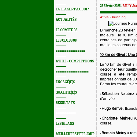
25 Février 2025 -
BILLY Jea
LA FFA SERT À QUOI?
Athlé - Running
ACTUALITÉS
Dimanche 23 février, 
LE COMITE 08
majeurs : le 10 km d
centaines de partici
LES CLUBS 08
meilleurs coureurs de 
================
10 km de Givet : Une 
ATHLE - COMPÉTITIONS
Le 10 km de Givet a r
décrocher leur qualif
==================
course a été remp
impressionnant de 30
ENGAGÉ(E)S
Parmi les coureurs ard
QUALIFIÉ(E)S
•
Sébastien Nautrez
d'arrivée.
RÉSULTATS
•
Hugo Ranve
, licenc
===========
•
Charlotte Mahieu
(G
course.
LES BILANS
•
Romain Moiny
a remp
MEILLEURES PERF JOUR