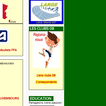
2026
LIGUE GRAND EST
LES CLUBS 08
Résultats FFA
RÉSULTATS
Liens clubs 08
Correspondants
r LUXEMBOURG
EDUCATION
Partageons notre passion: