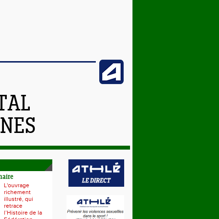
TAL
NNES
naire
L'ouvrage
richement
illustré, qui
retrace
l’Histoire de la