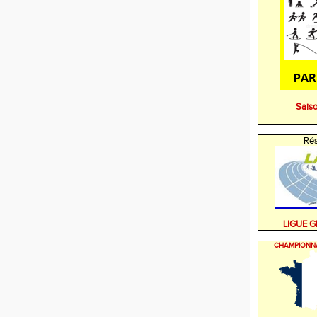
Sais
Rés
LIGUE 
CHAMPIONN