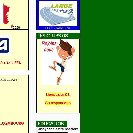
2026
LIGUE GRAND EST
LES CLUBS 08
Résultats FFA
RÉSULTATS
Liens clubs 08
Correspondants
r LUXEMBOURG
EDUCATION
Partageons notre passion: