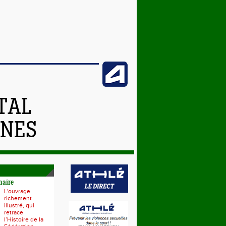
TAL
NNES
naire
L'ouvrage
richement
illustré, qui
retrace
l’Histoire de la