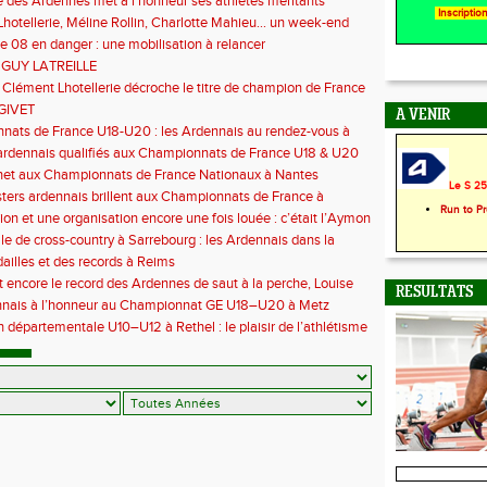
 des Ardennes met à l’honneur ses athlètes méritants
Inscripti
hotellerie, Méline Rollin, Charlotte Mahieu… un week-end
e pour les coureurs ardennais
e 08 en danger : une mobilisation à relancer
 GUY LATREILLE
 Clément Lhotellerie décroche le titre de champion de France
 cross-country
GIVET
A VENIR
ats de France U18-U20 : les Ardennais au rendez-vous à
uil
ardennais qualifiés aux Championnats de France U18 & U20
het aux Championnats de France Nationaux à Nantes
Le S 25 
ers ardennais brillent aux Championnats de France à
Run to P
euc
ion et une organisation encore une fois louée : c’était l’Aymon
6
le de cross-country à Sarrebourg : les Ardennais dans la
 la fête !
illes et des records à Reims
t encore le record des Ardennes de saut à la perche, Louise
RESULTATS
 aux championnats de France
nnais à l’honneur au Championnat GE U18–U20 à Metz
 départementale U10–U12 à Rethel : le plaisir de l’athlétisme
t