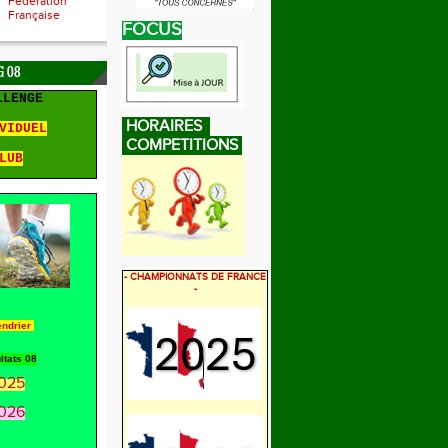
Fédération
Française
FOCUS
 08
LLENGE
HORAIRES
VIDUEL
COMPETITIONS
LUB
- CHAMPIONNATS DE FRANCE
-
endrier
ltats 08
025
026