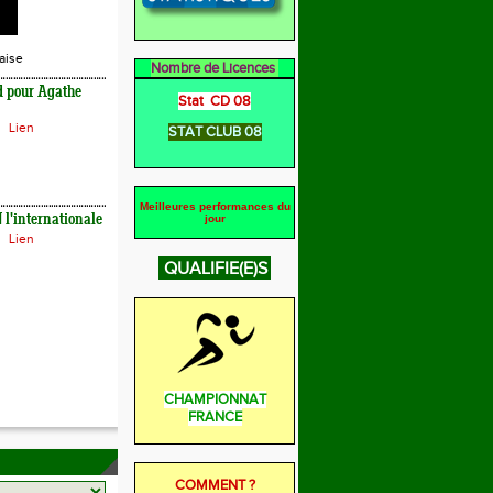
aise
Nombre de Licences
d pour Agathe
Stat CD 08
Lien
STAT CLUB 08
Meilleures performances du
l'internationale
jour
Lien
QUALIFIE(E)S
CHAMPIONNAT
FRANCE
COMMENT ?