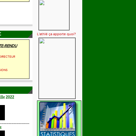
L'athlé ça apporte quoi?
E
E-RENDU
DIRECTEUR
SIONS
lle 2022
s