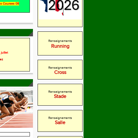
ons Courses 08
Renseignements
Running
juillet
rez
Renseignements
Cross
Renseignements
Stade
Renseignements
Salle