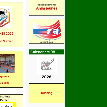
Renseignements
Anim jeunes
NES 2025
NES 2026
Luxembourg
Calendriers 08
2026
OR 2025
OR 2026
Running
ésultats
/1/2026