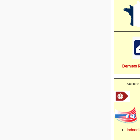
Derniers 
AUTRES 
Indoo