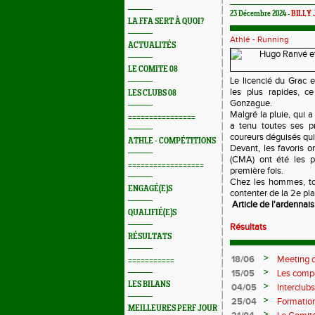
23 Décembre 2024 -
BILLY 
LA FFA SERT À QUOI?
Athlé - Running
ACTUALITÉS
LE COMITE 08
Le licencié du Grac 
les plus rapides, c
LES CLUBS 08
Gonzague.
Malgré la pluie, qui 
================
a tenu toutes ses 
coureurs déguisés qui
ATHLE - COMPÉTITIONS
Devant, les favoris o
(CMA) ont été les p
==================
première fois.
Chez les hommes, tou
ENGAGÉ(E)S
contenter de la 2e plac
Article de l'ardennais
QUALIFIÉ(E)S
Résultats
RÉSULTATS
>
18/06
Meeting d
===========
>
15/05
Les compé
LES BILANS
>
04/05
Interclubs
rempart c
>
25/04
Formation
MEILLEURES PERF JOUR
M372)
>