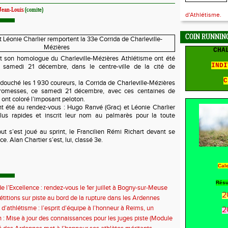
Jean-Louis
(comite)
d'Athlétisme.
COIN RUNNING
CHA
et son homologue du Charleville-Mézières Athlétisme ont été
INDI
e samedi 21 décembre, dans le centre-ville de la cité de
C
a douché les 1 930 coureurs, la Corrida de Charleville-Mézières
promesses, ce samedi 21 décembre, avec ces centaines de
 ont coloré l’imposant peloton.
nt été au rendez-vous : Hugo Ranvé (Grac) et Léonie Charlier
lus rapides et inscrit leur nom au palmarès pour la toute
t s’est joué au sprint, le Francilien Rémi Richart devant se
e. Alan Chartier s’est, lui, classé 3e.
Cal
Résu
e l’Excellence : rendez-vous le 1er juillet à Bogny-sur-Meuse
2
titions sur piste au bord de la rupture dans les Ardennes
 d’athlétisme : l’esprit d’équipe à l’honneur à Reims, un
2
ontre la sédentarité des jeunes
 : Mise à jour des connaissances pour les juges piste (Module