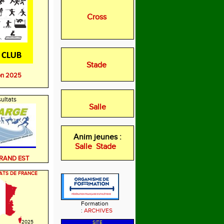
Cross
Stade
on 2025
ultats
Salle
Anim jeunes :
Salle
Stade
GRAND EST
ATS DE FRANCE
Formation
:
ARCHIVES
2025
SITE