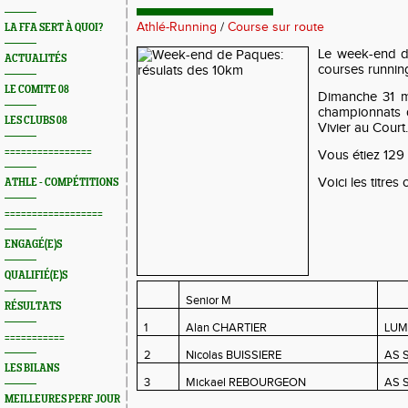
Athlé-Running
/
Course sur route
LA FFA SERT À QUOI?
Le week-end d
ACTUALITÉS
courses runnin
LE COMITE 08
Dimanche 31 m
championnats 
LES CLUBS 08
Vivier au Court.
================
Vous étiez 129 
Voici les titres
ATHLE - COMPÉTITIONS
==================
ENGAGÉ(E)S
QUALIFIÉ(E)S
Senior M
RÉSULTATS
1
Alan CHARTIER
LUM
===========
2
Nicolas BUISSIERE
AS 
LES BILANS
3
Mickael REBOURGEON
AS 
MEILLEURES PERF JOUR