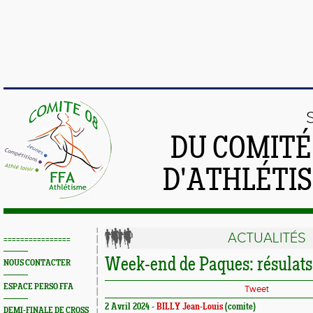
DU COMIT
D'ATHLÉTI
ACTUALITÉS
================
Week-end de Paques: résulat
NOUS CONTACTER
ESPACE PERSO FFA
Tweet
2 Avril 2024 -
BILLY Jean-Louis
(comite)
DEMI-FINALE DE CROSS