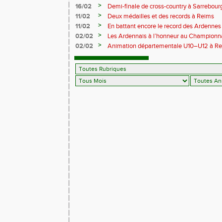
Trail 2026
>
16/02
Demi-finale de cross-country à Sarrebourg
boue… et à la fête !
>
11/02
Deux médailles et des records à Reims
>
11/02
En battant encore le record des Ardennes 
Pihet ira aux championnats de France
>
02/02
Les Ardennais à l’honneur au Champion
>
02/02
Animation départementale U10–U12 à Rethel
avant tout