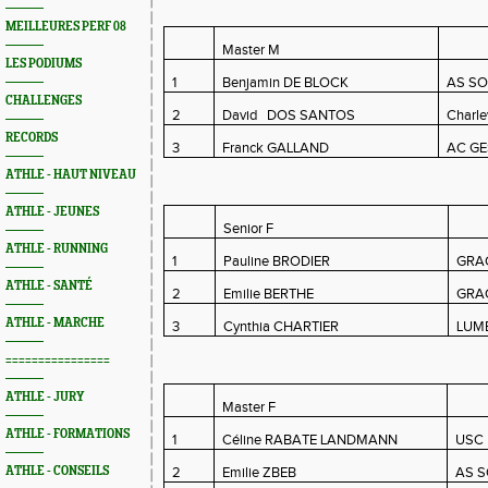
MEILLEURES PERF 08
Master M
LES PODIUMS
1
Benjamin DE BLOCK
AS S
CHALLENGES
2
David DOS SANTOS
Charle
RECORDS
3
Franck GALLAND
AC G
ATHLE - HAUT NIVEAU
ATHLE - JEUNES
Senior F
ATHLE - RUNNING
1
Pauline BRODIER
GRA
ATHLE - SANTÉ
2
Emilie BERTHE
GRA
ATHLE - MARCHE
3
Cynthia CHARTIER
LUM
================
ATHLE - JURY
Master F
ATHLE - FORMATIONS
1
Céline RABATE LANDMANN
USC 
ATHLE - CONSEILS
2
Emilie ZBEB
AS 