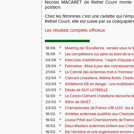
Nicolas MACARET de Rethel Courir monte su
position.
Chez les féminines c’est une cadette qui l’e
Rethel Courir, elle est suivie par sa coéquip
Les résultats complets officieux
>
18/06
Meeting de l’Excellence : rendez-vous le 1
>
15/05
Les compétitions sur piste au bord de la 
>
04/05
Interclubs d’athlétisme : l’esprit d’équipe
rempart contre la sédentarité des jeunes
>
25/04
Formation : Mise à jour des connaissances
M372)
>
21/04
Le Comité des Ardennes met à l’honneur 
>
02/04
Clément Lhotellerie, Méline Rollin, Char
prolifique pour les coureurs ardennais
>
02/04
Athlétisme 08 en danger : une mobilisatio
>
20/03
Décès de GUY LATREILLE
>
12/03
Le Carolo Clément Lhotellerie décroche l
master de cross-country
>
23/02
10Km de GIVET
>
23/02
Championnats de France U18-U20 : les A
Val-de-Reuil
>
16/02
Athlètes ardennais qualifiés aux Champi
en salle
>
16/02
Louise Pihet aux Championnats de Franc
>
16/02
Deux Masters ardennais brillent aux Cha
Saint‑Brieuc
>
16/02
De l’émotion et une organisation encore un