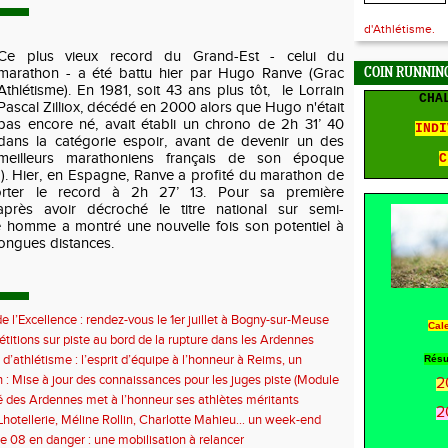
d'Athlétisme.
Ce plus vieux record du Grand-Est - celui du
marathon - a été battu hier par Hugo Ranve (Grac
COIN RUNNING
Athlétisme). En 1981, soit 43 ans plus tôt, le Lorrain
CHA
Pascal Zilliox, décédé en 2000 alors que Hugo n'était
pas encore né, avait établi un chrono de 2h 31’ 40
INDI
dans la catégorie espoir, avant de devenir un des
meilleurs marathoniens français de son époque
C
11). Hier, en Espagne, Ranve a profité du marathon de
orter le record à 2
h 27’ 13. Pour sa première
 après avoir décroché le titre national sur semi-
e homme a montré une nouvelle fois son potentiel à
longues distances.
e l’Excellence : rendez-vous le 1er juillet à Bogny-sur-Meuse
Cal
titions sur piste au bord de la rupture dans les Ardennes
 d’athlétisme : l’esprit d’équipe à l’honneur à Reims, un
Résu
ontre la sédentarité des jeunes
 : Mise à jour des connaissances pour les juges piste (Module
2
 des Ardennes met à l’honneur ses athlètes méritants
2
hotellerie, Méline Rollin, Charlotte Mahieu… un week-end
e pour les coureurs ardennais
e 08 en danger : une mobilisation à relancer