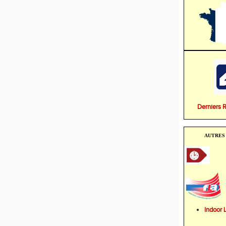
Derniers 
AUTRES 
Indoo