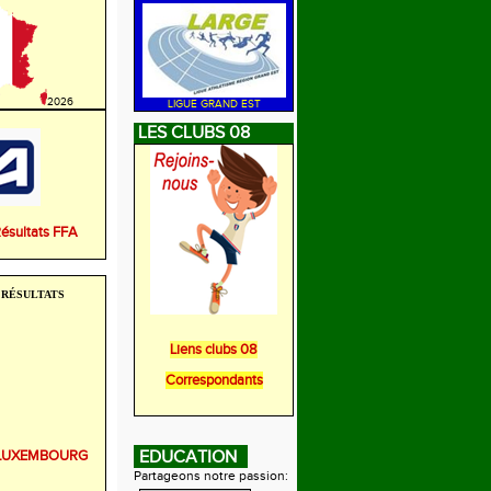
2026
LIGUE GRAND EST
LES CLUBS 08
Résultats FFA
RÉSULTATS
Liens clubs 08
Correspondants
r LUXEMBOURG
EDUCATION
Partageons notre passion: