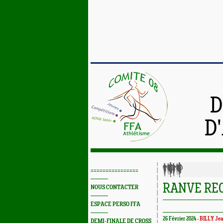
D
D
================
RANVE RE
NOUS CONTACTER
ESPACE PERSO FFA
26 Février 2024 -
BILLY Jea
DEMI-FINALE DE CROSS