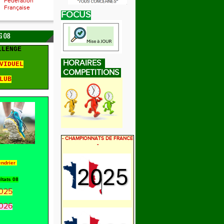
Fédération
Française
FOCUS
 08
LLENGE
HORAIRES
VIDUEL
COMPETITIONS
LUB
- CHAMPIONNATS DE FRANCE
-
endrier
ltats 08
025
026