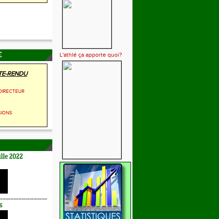
L'athlé ça apporte quoi?
E
E-RENDU
DIRECTEUR
SIONS
lle 2022
s