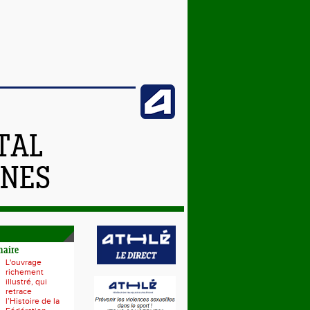
TAL
NNES
naire
L'ouvrage
richement
illustré, qui
retrace
l’Histoire de la