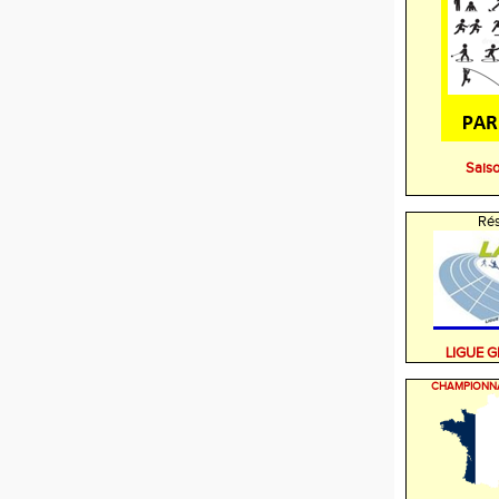
Sais
Rés
LIGUE 
CHAMPIONN