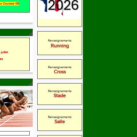
ons Courses 08
Renseignements
Running
juillet
rez
Renseignements
Cross
Renseignements
Stade
Renseignements
Salle