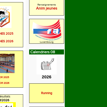
Renseignements
Anim jeunes
NES 2025
NES 2026
Luxembourg
Calendriers 08
2026
OR 2025
OR 2026
Running
ésultats
/1/2026