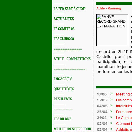
Athlé - Running
LA FFA SERT À QUOI?
ACTUALITÉS
LE COMITE 08
LES CLUBS 08
================
(record en 2h 11’ 
Castello pour p
ATHLE - COMPÉTITIONS
participation, et
marathon, le jeun
==================
performer sur les 
ENGAGÉ(E)S
QUALIFIÉ(E)S
>
18/06
Meeting d
RÉSULTATS
>
15/05
Les compé
>
04/05
Interclubs
===========
rempart c
>
25/04
Formation
M372)
>
21/04
Le Comité
LES BILANS
>
02/04
Clément L
prolifiqu
>
MEILLEURES PERF JOUR
02/04
Athlétism