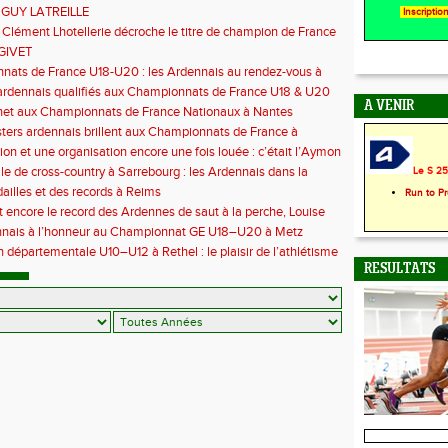
 GUY LATREILLE
Inscripti
 Clément Lhotellerie décroche le titre de champion de France
 cross-country
GIVET
ats de France U18-U20 : les Ardennais au rendez-vous à
uil
ardennais qualifiés aux Championnats de France U18 & U20
A VENIR
het aux Championnats de France Nationaux à Nantes
ers ardennais brillent aux Championnats de France à
euc
ion et une organisation encore une fois louée : c’était l’Aymon
6
le de cross-country à Sarrebourg : les Ardennais dans la
Le S 25 
 la fête !
illes et des records à Reims
Run to P
t encore le record des Ardennes de saut à la perche, Louise
 aux championnats de France
nnais à l’honneur au Championnat GE U18–U20 à Metz
 départementale U10–U12 à Rethel : le plaisir de l’athlétisme
t
RESULTATS