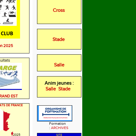
Cross
Stade
on 2025
ultats
Salle
Anim jeunes :
Salle
Stade
GRAND EST
ATS DE FRANCE
Formation
:
ARCHIVES
2025
SITE