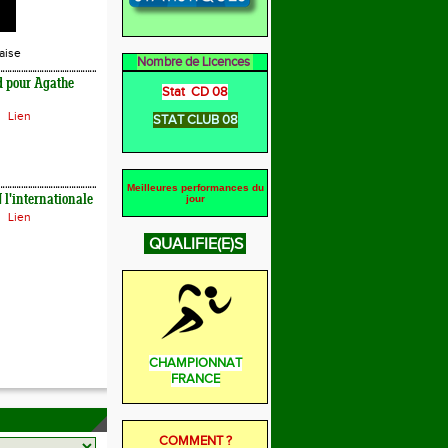
aise
Nombre de Licences
d pour Agathe
Stat CD 08
Lien
STAT CLUB 08
Meilleures performances du
l'internationale
jour
Lien
QUALIFIE(E)S
CHAMPIONNAT
FRANCE
COMMENT ?