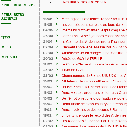
·
Résultats des ardennais
ATHLE - REGLEMENTS
ATHLE - RETRO
>
ARCHIVES
18/06
Meeting de l’Excellence : rendez-vous le 1
>
15/05
Les compétitions sur piste au bord de la 
================
>
04/05
Interclubs d’athlétisme : l’esprit d’équipe
rempart contre la sédentarité des jeunes
>
25/04
Formation : Mise à jour des connaissances
LIENS
M372)
>
21/04
Le Comité des Ardennes met à l’honneur 
>
02/04
Clément Lhotellerie, Méline Rollin, Char
MEDIA
prolifique pour les coureurs ardennais
>
02/04
Athlétisme 08 en danger : une mobilisatio
MISE A JOUR
>
20/03
Décès de GUY LATREILLE
>
12/03
Le Carolo Clément Lhotellerie décroche l
master de cross-country
>
23/02
10Km de GIVET
>
23/02
Championnats de France U18-U20 : les A
Val-de-Reuil
>
16/02
Athlètes ardennais qualifiés aux Champi
en salle
>
16/02
Louise Pihet aux Championnats de Franc
>
16/02
Deux Masters ardennais brillent aux Cha
Saint‑Brieuc
>
16/02
De l’émotion et une organisation encore un
Trail 2026
>
16/02
Demi-finale de cross-country à Sarrebourg
boue… et à la fête !
>
11/02
Deux médailles et des records à Reims
>
11/02
En battant encore le record des Ardennes 
Pihet ira aux championnats de France
>
02/02
Les Ardennais à l’honneur au Champion
>
02/02
Animation départementale U10–U12 à Rethel