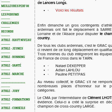
de Lancers Longs.
MEILLEURES PERF 08
·
Voici les résultats
LES PODIUMS
CHALLENGES
Enfin dimanche un gros contingents d’athlè
ardennais ont fait le déplacement à SARRE
RECORDS
Lorraine et de l’Alsace pour disputer
le cham
country.
ATHLE - HAUT NIVEAU
De tous les clubs ardennais, c’est le GRAC qui
ATHLE - JEUNES
ci revient de ce long déplacement en qualifia
Trois minimes du club intégreront les équip
ATHLE - RUNNING
de France de cross dans le TARN.
·
Natael DEKEPPER
ATHLE - SANTÉ
·
Adlan LAHLOU
·
Pauline PETITPAS
ATHLE - MARCHE
Au niveau collectif, le GRAC s’il ne remport
================
nombreuses places d’honneur sur le po
catégories.
ATHLE - JURY
Le CMA par l’intermédiaire de
Clément LHO
ATHLE - FORMATIONS
évidence. Celui-ci a créé la surprise en déc
champion de cross-country LARGE.
ATHLE - CONSEILS