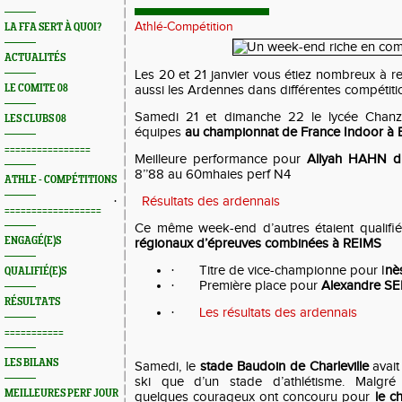
Athlé-Compétition
LA FFA SERT À QUOI?
ACTUALITÉS
Les 20 et 21 janvier vous étiez nombreux à r
LE COMITE 08
aussi les Ardennes dans différentes compétiti
Samedi 21 et dimanche 22 le lycée Chanzy 
LES CLUBS 08
équipes
au championnat de France Indoor 
================
Meilleure performance pour
Allyah HAHN 
8’’88 au 60mhaies perf N4
ATHLE - COMPÉTITIONS
·
Résultats des ardennais
==================
Ce même week-end d’autres étaient qualif
ENGAGÉ(E)S
régionaux d’épreuves combinées à REIMS
·
Titre de vice-championne pour I
nè
QUALIFIÉ(E)S
·
Première place pour
Alexandre SE
RÉSULTATS
·
Les résultats des ardennais
===========
LES BILANS
Samedi, le
stade Baudoin de Charleville
avait 
ski que d’un stade d’athlétisme. Malgré 
MEILLEURES PERF JOUR
quelques courageux ont concouru pour
le c