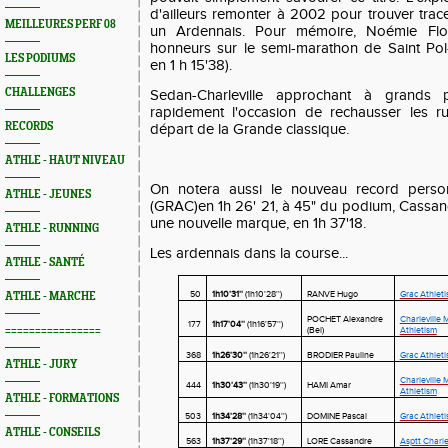
d'ailleurs remonter à 2002 pour trouver trace
MEILLEURES PERF 08
un Ardennais. Pour mémoire, Noémie Flo
honneurs sur le semi-marathon de Saint Pol
LES PODIUMS
en 1 h 15'38).
CHALLENGES
Sedan-Charleville approchant à grands
rapidement l'occasion de rechausser les ru
RECORDS
départ de la Grande classique.
ATHLE - HAUT NIVEAU
On notera aussi le nouveau record perso
ATHLE - JEUNES
(GRAC)en 1h 26' 21, à 45" du podium, Cassandre
une nouvelle marque, en 1h 37'18.
ATHLE - RUNNING
Les ardennais dans la course...
ATHLE - SANTÉ
50
1h10'31''
(1h10'28'')
RANVE Hugo
Grac Athlet
ATHLE - MARCHE
POCHET Alexandre
Charleville 
177
1h17'04''
(1h16'57'')
================
(Bel)
Athletism
368
1h26'30''
(1h26'21'')
BRODIER Pauline
Grac Athlet
ATHLE - JURY
Charleville 
444
1h30'43''
(1h30'19'')
HAMI Amar
Athletism
ATHLE - FORMATIONS
503
1h34'28''
(1h34'04'')
DOMINE Pascal
Grac Athlet
ATHLE - CONSEILS
563
1h37'29''
(1h37'18'')
LORE Cassandre
Asptt Charle