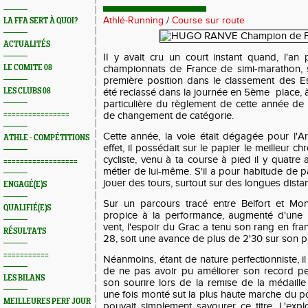
Athlé-Running
/
Course sur route
LA FFA SERT À QUOI?
ACTUALITÉS
II y avait cru un court instant quand, l'a
LE COMITE 08
championnats de France de simi-marathon,
première position dans le classement des Esp
LES CLUBS 08
été reclassé dans la journée en 5ème place, à 
particulière du règlement de cette année de 
================
de changement de catégorie.
Cette année, la voie était dégagée pour l'
ATHLE - COMPÉTITIONS
effet, il possédait sur le papier le meilleur c
cycliste, venu à ta course à pied il y quatre 
==================
métier de lui-même. S'il a pour habitude de par
jouer des tours, surtout sur des longues dista
ENGAGÉ(E)S
Sur un parcours tracé entre Belfort et Mo
QUALIFIÉ(E)S
propice à la performance, augmenté d'une 
vent, l'espoir du Grac a tenu son rang en fran
RÉSULTATS
28, soit une avance de plus de 2'30 sur son p
===========
Néanmoins, étant de nature perfectionniste, il
de ne pas avoir pu améliorer son record pe
LES BILANS
son sourire lors de la remise de la médail
une fois monté sut la plus haute marche du pod
MEILLEURES PERF JOUR
pouvait simplement savourer ce titre. L'exploi