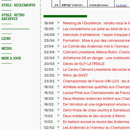
ATHLE - REGLEMENTS
815
1h57'42''
(1h56'39'')
CHARLIER Allison
Ca Sedan
ATHLE - RETRO
ARCHIVES
>
18/06
Meeting de l’Excellence : rendez-vous le 1
>
15/05
Les compétitions sur piste au bord de la 
================
>
04/05
Interclubs d’athlétisme : l’esprit d’équipe
LIENS
rempart contre la sédentarité des jeunes
>
25/04
Formation : Mise à jour des connaissances
M372)
>
21/04
Le Comité des Ardennes met à l’honneur 
MEDIA
>
02/04
Clément Lhotellerie, Méline Rollin, Char
prolifique pour les coureurs ardennais
>
02/04
Athlétisme 08 en danger : une mobilisatio
MISE A JOUR
>
20/03
Décès de GUY LATREILLE
>
12/03
Le Carolo Clément Lhotellerie décroche l
master de cross-country
>
23/02
10Km de GIVET
>
23/02
Championnats de France U18-U20 : les A
Val-de-Reuil
>
16/02
Athlètes ardennais qualifiés aux Champi
en salle
>
16/02
Louise Pihet aux Championnats de Franc
>
16/02
Deux Masters ardennais brillent aux Cha
Saint‑Brieuc
>
16/02
De l’émotion et une organisation encore un
Trail 2026
>
16/02
Demi-finale de cross-country à Sarrebourg
boue… et à la fête !
>
11/02
Deux médailles et des records à Reims
>
11/02
En battant encore le record des Ardennes 
Pihet ira aux championnats de France
>
02/02
Les Ardennais à l’honneur au Champion