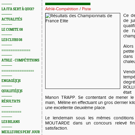
Athlé-Compétition
/
Piste
LA FFA SERT À QUOI?
Ce de
ACTUALITÉS
de jui
quali
LE COMITE 08
de l'
champ
LES CLUBS 08
Alor
================
petit
dans 
ATHLE - COMPÉTITIONS
chaleu
==================
Vendr
tempé
ENGAGÉ(E)S
degr
ROLLI
QUALIFIÉ(E)S
étai
Manon TRAPP. Se contentant de mener le
RÉSULTATS
main, Méline en effectuant un gros dernier kil
une excellente deuxième place.
===========
Le lendemain sous les mêmes conditions
LES BILANS
MOUTARDE dans un concours relevé finit
satisfaction.
MEILLEURES PERF JOUR