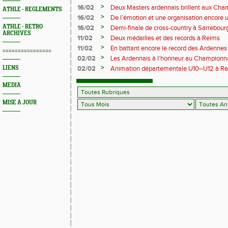
>
16/02
Deux Masters ardennais brillent aux Cha
ATHLE - REGLEMENTS
Saint‑Brieuc
>
16/02
De l’émotion et une organisation encore un
Trail 2026
>
ATHLE - RETRO
16/02
Demi-finale de cross-country à Sarrebourg
ARCHIVES
boue… et à la fête !
>
11/02
Deux médailles et des records à Reims
>
11/02
En battant encore le record des Ardennes 
================
Pihet ira aux championnats de France
>
02/02
Les Ardennais à l’honneur au Champion
>
LIENS
02/02
Animation départementale U10–U12 à Rethel
avant tout
MEDIA
MISE A JOUR