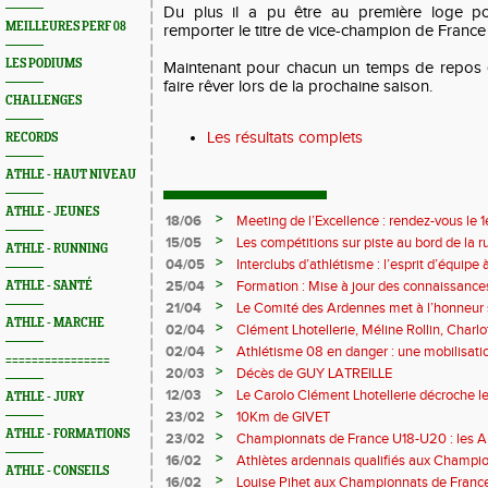
Du plus il a pu être au première loge po
MEILLEURES PERF 08
remporter le titre de vice-champion de France 
LES PODIUMS
Maintenant pour chacun un temps de repos 
faire rêver lors de la prochaine saison.
CHALLENGES
Les résultats complets
RECORDS
ATHLE - HAUT NIVEAU
ATHLE - JEUNES
>
18/06
Meeting de l’Excellence : rendez-vous le 1
>
15/05
Les compétitions sur piste au bord de la 
ATHLE - RUNNING
>
04/05
Interclubs d’athlétisme : l’esprit d’équipe
rempart contre la sédentarité des jeunes
>
25/04
Formation : Mise à jour des connaissances
ATHLE - SANTÉ
M372)
>
21/04
Le Comité des Ardennes met à l’honneur 
ATHLE - MARCHE
>
02/04
Clément Lhotellerie, Méline Rollin, Char
prolifique pour les coureurs ardennais
>
02/04
Athlétisme 08 en danger : une mobilisatio
================
>
20/03
Décès de GUY LATREILLE
>
12/03
Le Carolo Clément Lhotellerie décroche l
ATHLE - JURY
master de cross-country
>
23/02
10Km de GIVET
ATHLE - FORMATIONS
>
23/02
Championnats de France U18-U20 : les A
Val-de-Reuil
>
16/02
Athlètes ardennais qualifiés aux Champi
ATHLE - CONSEILS
en salle
>
16/02
Louise Pihet aux Championnats de Franc