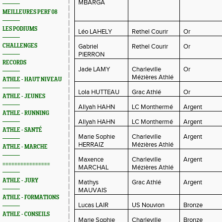
MBARGA
MEILLEURES PERF 08
LES PODIUMS
Léo LAHELY
Rethel Courir
Or
CHALLENGES
Gabriel
Rethel Courir
Or
PIERRON
RECORDS
Jade LAMY
Charleville
Or
Mézières Athlé
ATHLE - HAUT NIVEAU
Lola HUTTEAU
Grac Athlé
Or
ATHLE - JEUNES
Allyah HAHN
LC Monthermé
Argent
ATHLE - RUNNING
Allyah HAHN
LC Monthermé
Argent
ATHLE - SANTÉ
Marie Sophie
Charleville
Argent
HERRAIZ
Mézières Athlé
ATHLE - MARCHE
Maxence
Charleville
Argent
================
MARCHAL
Mézières Athlé
ATHLE - JURY
Mathys
Grac Athlé
Argent
MAUVAIS
ATHLE - FORMATIONS
Lucas LAIR
US Nouvion
Bronze
ATHLE - CONSEILS
Marie Sophie
Charleville
Bronze