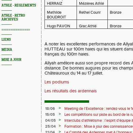
HERRAIZ
Mézières Athlé
ATHLE - REGLEMENTS
Mathilde
Rethel Courir
Bronze
ATHLE - RETRO
BOUDROIT
ARCHIVES
Hugo PAVON
Grac Athlé
Bronze
================
LIENS
A noter les excellentes performances de Ally
HUTTEAU sur 100m haies qui les situent dans 
MEDIA
français du 100m haies.
MISE A JOUR
Allyah améliore aussi son propre record des 
distance. De bonnes augures pour les champ
Châteauroux du 14 au 17 juillet.
Les podiums
Les résultats des ardennais
>
18/06
Meeting de l’Excellence : rendez-vous le 1
>
15/05
Les compétitions sur piste au bord de la 
>
04/05
Interclubs d’athlétisme : l’esprit d’équipe
rempart contre la sédentarité des jeunes
>
25/04
Formation : Mise à jour des connaissances
M372)
>
21/04
Le Comité des Ardennes met à l’honneur 