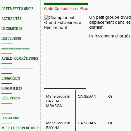
Athlé-Compétition
/
Piste
LA FFA SERT À QUOI?
Un petit groupe d’Arde
ACTUALITÉS
déplacement dans le
dernier.
LE COMITE 08
Ils reviennent chargé
LES CLUBS 08
================
ATHLE - COMPÉTITIONS
==================
ENGAGÉ(E)S
QUALIFIÉ(E)S
Marie Jaquelin
CA SEDAN
Or
RÉSULTATS
BAYIHA
MBARGA
===========
LES BILANS
Marie Jaquelin
CA SEDAN
Or
BAYIHA
MEILLEURES PERF JOUR