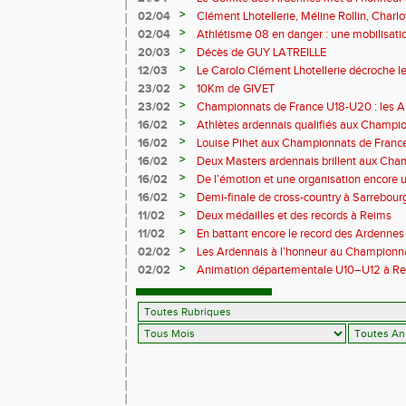
>
02/04
Clément Lhotellerie, Méline Rollin, Char
prolifique pour les coureurs ardennais
>
02/04
Athlétisme 08 en danger : une mobilisatio
>
20/03
Décès de GUY LATREILLE
>
12/03
Le Carolo Clément Lhotellerie décroche l
master de cross-country
>
23/02
10Km de GIVET
>
23/02
Championnats de France U18-U20 : les A
Val-de-Reuil
>
16/02
Athlètes ardennais qualifiés aux Champi
en salle
>
16/02
Louise Pihet aux Championnats de Franc
>
16/02
Deux Masters ardennais brillent aux Cha
Saint‑Brieuc
>
16/02
De l’émotion et une organisation encore un
Trail 2026
>
16/02
Demi-finale de cross-country à Sarrebourg
boue… et à la fête !
>
11/02
Deux médailles et des records à Reims
>
11/02
En battant encore le record des Ardennes 
Pihet ira aux championnats de France
>
02/02
Les Ardennais à l’honneur au Champion
>
02/02
Animation départementale U10–U12 à Rethel
avant tout