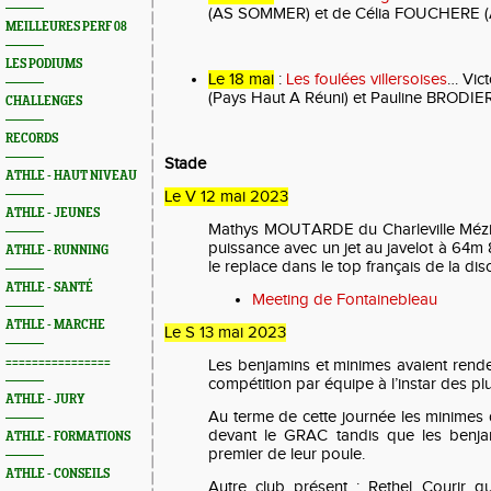
(AS SOMMER) et de Célia FOUCHERE 
MEILLEURES PERF 08
LES PODIUMS
Le 18 mai
:
Les foulées villersoises
… Vic
(Pays Haut A Réuni) et Pauline BRODIER 
CHALLENGES
RECORDS
Stade
ATHLE - HAUT NIVEAU
Le V 12 mai 2023
ATHLE - JEUNES
Mathys MOUTARDE du Charleville Mézi
puissance avec un jet au javelot à 64m
ATHLE - RUNNING
le replace dans le top français de la disc
ATHLE - SANTÉ
Meeting de Fontainebleau
ATHLE - MARCHE
Le S 13 mai 2023
================
Les benjamins et minimes avaient rend
compétition par équipe à l’instar des pl
ATHLE - JURY
Au terme de cette journée les minimes
devant le GRAC tandis que les benj
ATHLE - FORMATIONS
premier de leur poule.
ATHLE - CONSEILS
Autre club présent : Rethel Courir qu