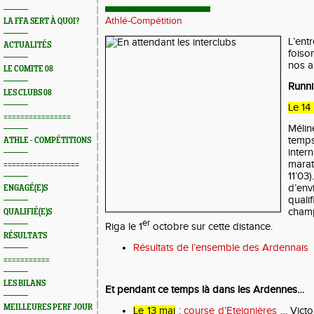
Athlé-Compétition
LA FFA SERT À QUOI?
L’ent
ACTUALITÉS
fois
nos a
LE COMITE 08
Runn
LES CLUBS 08
Le 14
================
Méli
tem
ATHLE - COMPÉTITIONS
inte
mara
==================
11’03
d’e
ENGAGÉ(E)S
qua
cham
QUALIFIÉ(E)S
er
Riga le 1
octobre sur cette distance.
RÉSULTATS
Résultats de l’ensemble des Ardennais
===========
LES BILANS
Et pendant ce temps là dans les Ardennes…
MEILLEURES PERF JOUR
Le 13 mai
:
course d’Eteignières
… Victo