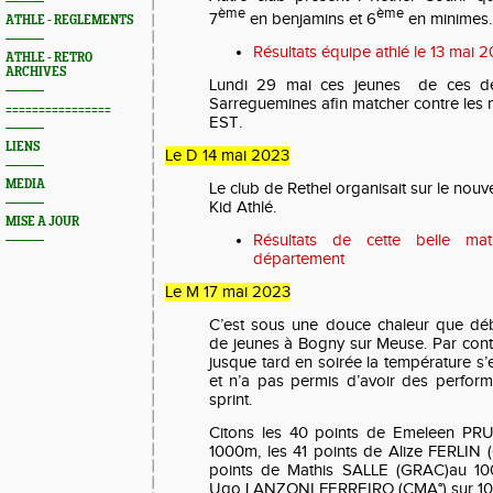
ème
ème
7
en benjamins et 6
en minimes.
ATHLE - REGLEMENTS
Résultats équipe athlé le 13 mai 
ATHLE - RETRO
ARCHIVES
Lundi 29 mai ces jeunes de ces de
Sarreguemines afin matcher contre les
================
EST.
LIENS
Le D 14 mai 2023
MEDIA
Le club de Rethel organisait sur le no
Kid Athlé.
MISE A JOUR
Résultats de cette belle m
département
Le M 17 mai 2023
C’est sous une douce chaleur que dé
de jeunes à Bogny sur Meuse. Par contr
jusque tard en soirée la température s’e
et n’a pas permis d’avoir des perfor
sprint.
Citons les 40 points de Emeleen 
1000m, les 41 points de Alize FERLIN
points de Mathis SALLE (GRAC)au 10
Ugo LANZONI FERREIRO (CMA°) sur 10