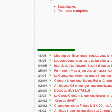
Statistiques
Résultats complets
>
18/06
Meeting de l’Excellence : rendez-vous le 1
>
15/05
Les compétitions sur piste au bord de la 
>
04/05
Interclubs d’athlétisme : l’esprit d’équipe
rempart contre la sédentarité des jeunes
>
25/04
Formation : Mise à jour des connaissances
M372)
>
21/04
Le Comité des Ardennes met à l’honneur 
>
02/04
Clément Lhotellerie, Méline Rollin, Char
prolifique pour les coureurs ardennais
>
02/04
Athlétisme 08 en danger : une mobilisatio
>
20/03
Décès de GUY LATREILLE
>
12/03
Le Carolo Clément Lhotellerie décroche l
master de cross-country
>
23/02
10Km de GIVET
>
23/02
Championnats de France U18-U20 : les A
Val-de-Reuil
>
16/02
Athlètes ardennais qualifiés aux Champi