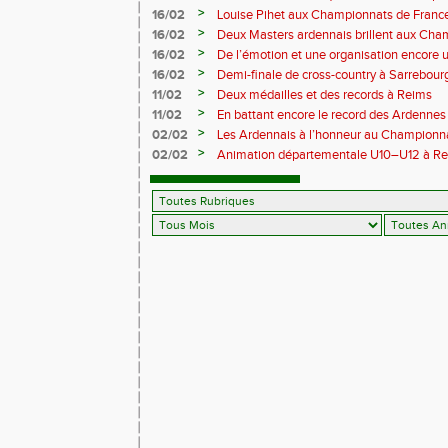
en salle
>
16/02
Louise Pihet aux Championnats de Franc
>
16/02
Deux Masters ardennais brillent aux Cha
Saint‑Brieuc
>
16/02
De l’émotion et une organisation encore un
Trail 2026
>
16/02
Demi-finale de cross-country à Sarrebourg
boue… et à la fête !
>
11/02
Deux médailles et des records à Reims
>
11/02
En battant encore le record des Ardennes 
Pihet ira aux championnats de France
>
02/02
Les Ardennais à l’honneur au Champion
>
02/02
Animation départementale U10–U12 à Rethel
avant tout