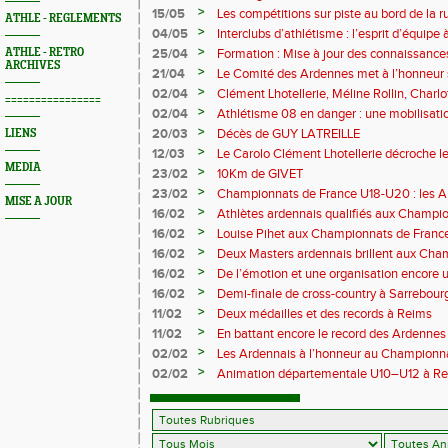
>
15/05
Les compétitions sur piste au bord de la 
ATHLE - REGLEMENTS
>
04/05
Interclubs d’athlétisme : l’esprit d’équipe
rempart contre la sédentarité des jeunes
>
ATHLE - RETRO
25/04
Formation : Mise à jour des connaissances
ARCHIVES
M372)
>
21/04
Le Comité des Ardennes met à l’honneur 
>
02/04
Clément Lhotellerie, Méline Rollin, Char
================
prolifique pour les coureurs ardennais
>
02/04
Athlétisme 08 en danger : une mobilisatio
>
20/03
Décès de GUY LATREILLE
LIENS
>
12/03
Le Carolo Clément Lhotellerie décroche l
MEDIA
master de cross-country
>
23/02
10Km de GIVET
>
23/02
Championnats de France U18-U20 : les A
MISE A JOUR
Val-de-Reuil
>
16/02
Athlètes ardennais qualifiés aux Champi
en salle
>
16/02
Louise Pihet aux Championnats de Franc
>
16/02
Deux Masters ardennais brillent aux Cha
Saint‑Brieuc
>
16/02
De l’émotion et une organisation encore un
Trail 2026
>
16/02
Demi-finale de cross-country à Sarrebourg
boue… et à la fête !
>
11/02
Deux médailles et des records à Reims
>
11/02
En battant encore le record des Ardennes 
Pihet ira aux championnats de France
>
02/02
Les Ardennais à l’honneur au Champion
>
02/02
Animation départementale U10–U12 à Rethel
avant tout