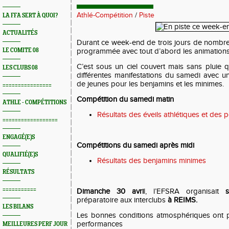
Athlé-Compétition
/
Piste
LA FFA SERT À QUOI?
ACTUALITÉS
Durant ce week-end de trois jours de nombre
LE COMITE 08
programmée avec tout d’abord les animations
C’est sous un ciel couvert mais sans pluie 
LES CLUBS 08
différentes manifestations du samedi avec un
de jeunes pour les benjamins et les minimes.
================
Compétition du samedi matin
ATHLE - COMPÉTITIONS
Résultats des éveils athlétiques et des 
==================
ENGAGÉ(E)S
Compétitions du samedi après midi
QUALIFIÉ(E)S
Résultats des benjamins minimes
RÉSULTATS
===========
Dimanche 30 avri
l, l’EFSRA organisait
préparatoire aux interclubs
à REIMS.
LES BILANS
Les bonnes conditions atmosphériques ont 
performances
MEILLEURES PERF JOUR