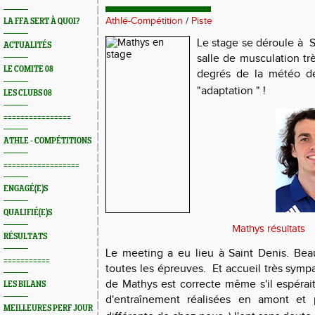
Athlé-Compétition
/
Piste
LA FFA SERT À QUOI?
Le stage se déroule à S
ACTUALITÉS
salle de musculation tr
LE COMITE 08
degrés de la météo d
"adaptation " !
LES CLUBS 08
================
ATHLE - COMPÉTITIONS
==================
ENGAGÉ(E)S
QUALIFIÉ(E)S
Mathys résultats
RÉSULTATS
Le meeting a eu lieu à Saint Denis. Beau
===========
toutes les épreuves. Et accueil très symp
de Mathys est correcte même s'il espéra
LES BILANS
d'entraînement réalisées en amont et 
MEILLEURES PERF JOUR