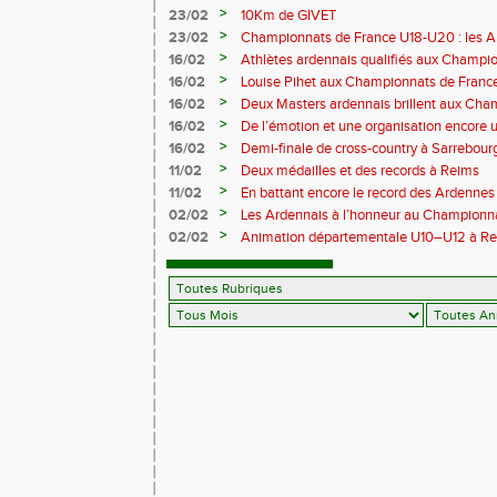
master de cross-country
>
23/02
10Km de GIVET
>
23/02
Championnats de France U18-U20 : les A
Val-de-Reuil
>
16/02
Athlètes ardennais qualifiés aux Champi
en salle
>
16/02
Louise Pihet aux Championnats de Franc
>
16/02
Deux Masters ardennais brillent aux Cha
Saint‑Brieuc
>
16/02
De l’émotion et une organisation encore un
Trail 2026
>
16/02
Demi-finale de cross-country à Sarrebourg
boue… et à la fête !
>
11/02
Deux médailles et des records à Reims
>
11/02
En battant encore le record des Ardennes 
Pihet ira aux championnats de France
>
02/02
Les Ardennais à l’honneur au Champion
>
02/02
Animation départementale U10–U12 à Rethel
avant tout