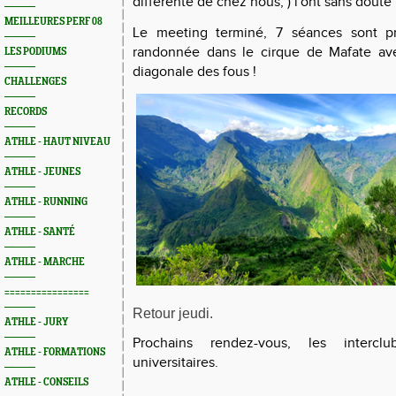
différente de chez nous, ) l'ont sans doute
MEILLEURES PERF 08
Le meeting terminé, 7 séances sont 
randonnée dans le cirque de Mafate av
LES PODIUMS
diagonale des fous !
CHALLENGES
RECORDS
ATHLE - HAUT NIVEAU
ATHLE - JEUNES
ATHLE - RUNNING
ATHLE - SANTÉ
ATHLE - MARCHE
================
Retour jeudi.
ATHLE - JURY
Prochains rendez-vous, les interc
ATHLE - FORMATIONS
universitaires.
ATHLE - CONSEILS