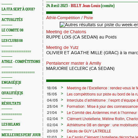
24 Avril 2023 -
BILLY Jean-Louis
(comite)
LA FFA SERT À QUOI?
Athlé-Compétition
/
Piste
ACTUALITÉS
LE COMITE 08
Meeting de Chalons
RUPPE LOIS (CA SEDAN) au Poids
LES CLUBS 08
Meeting de Yutz
================
OLIVIER ET AGATHE MILLE (GRAC) à la mar
ATHLE - COMPÉTITIONS
Pentalancer master à Amilly
MARJORIE LECLERC (CA SEDAN)
==================
ENGAGÉ(E)S
>
18/06
Meeting de l’Excellence : rendez-vous le 1
QUALIFIÉ(E)S
>
15/05
Les compétitions sur piste au bord de la 
>
04/05
Interclubs d’athlétisme : l’esprit d’équipe
RÉSULTATS
rempart contre la sédentarité des jeunes
>
25/04
Formation : Mise à jour des connaissances
M372)
>
21/04
Le Comité des Ardennes met à l’honneur 
===========
>
02/04
Clément Lhotellerie, Méline Rollin, Char
prolifique pour les coureurs ardennais
>
LES BILANS
02/04
Athlétisme 08 en danger : une mobilisatio
>
20/03
Décès de GUY LATREILLE
MEILLEURES PERF JOUR
>
12/03
Le Carolo Clément Lhotellerie décroche l