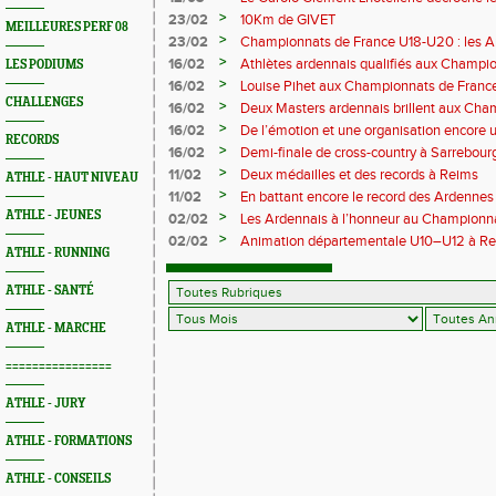
master de cross-country
>
23/02
10Km de GIVET
MEILLEURES PERF 08
>
23/02
Championnats de France U18-U20 : les A
Val-de-Reuil
>
16/02
Athlètes ardennais qualifiés aux Champi
LES PODIUMS
en salle
>
16/02
Louise Pihet aux Championnats de Franc
CHALLENGES
>
16/02
Deux Masters ardennais brillent aux Cha
Saint‑Brieuc
>
16/02
De l’émotion et une organisation encore un
RECORDS
Trail 2026
>
16/02
Demi-finale de cross-country à Sarrebourg
boue… et à la fête !
>
11/02
Deux médailles et des records à Reims
ATHLE - HAUT NIVEAU
>
11/02
En battant encore le record des Ardennes 
Pihet ira aux championnats de France
ATHLE - JEUNES
>
02/02
Les Ardennais à l’honneur au Champion
>
02/02
Animation départementale U10–U12 à Rethel
ATHLE - RUNNING
avant tout
ATHLE - SANTÉ
ATHLE - MARCHE
================
ATHLE - JURY
ATHLE - FORMATIONS
ATHLE - CONSEILS