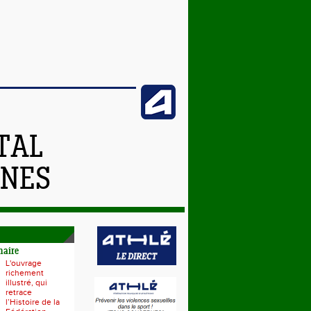
TAL
NNES
naire
L'ouvrage
richement
illustré, qui
retrace
l’Histoire de la