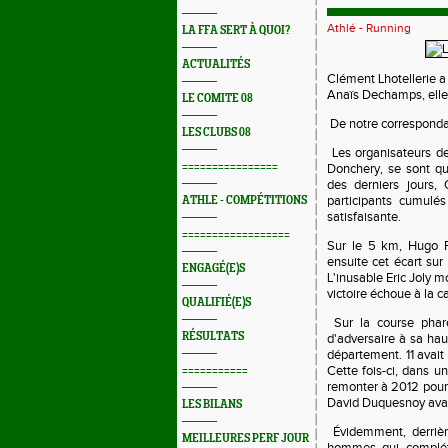
Athlé - Running
LA FFA SERT À QUOI?
ACTUALITÉS
Clément Lhotellerie a
Anaïs Dechamps, elle,
LE COMITE 08
De notre correspond
LES CLUBS 08
Les organisateurs de
================
Donchery, se sont que
des derniers jours,
participants cumulés
ATHLE - COMPÉTITIONS
satisfaisante.
==================
Sur le 5 km, Hugo Ra
ensuite cet écart sur 
ENGAGÉ(E)S
L'inusable Eric Joly 
victoire échoue à la c
QUALIFIÉ(E)S
Sur la course pha
RÉSULTATS
d'adversaire à sa hau
département. 11 avait d
Cette fois-ci, dans un
===========
remonter à 2012 pour t
David Duquesnoy avait
LES BILANS
Évidemment, derrièr
MEILLEURES PERF JOUR