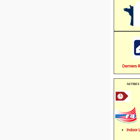
Derniers 
AUTRES 
Indoo