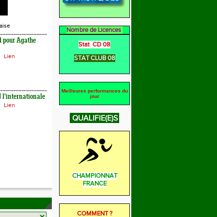
aise
Nombre de Licences
d pour Agathe
Stat CD 08
Lien
STAT CLUB 08
Meilleures performances du
l'internationale
jour
Lien
QUALIFIE(E)S
CHAMPIONNAT
FRANCE
COMMENT ?