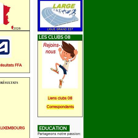
2026
LIGUE GRAND EST
LES CLUBS 08
Résultats FFA
RÉSULTATS
Liens clubs 08
Correspondants
r LUXEMBOURG
EDUCATION
Partageons notre passion: