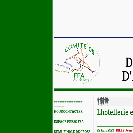
D
D
================
Lhotellerie 
NOUS CONTACTER
ESPACE PERSO FFA
24 Avril 2023 -
BILLY Jean-
DEMI-FINALE DE CROSS