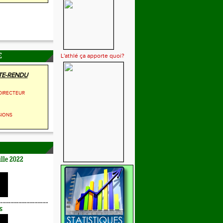
L'athlé ça apporte quoi?
E
E-RENDU
DIRECTEUR
SIONS
lle 2022
s