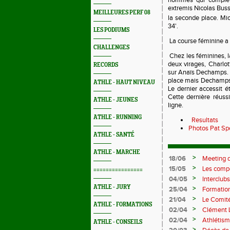
hommes qui compléta
extremis Nicolas Bussi
MEILLEURES PERF 08
la seconde place. Mi
34'.
LES PODIUMS
La course féminine a
CHALLENGES
Chez les féminines, la
deux virages, Charlot
RECORDS
sur Anaïs Dechamps. D
place mais Dechamps, 
ATHLE - HAUT NIVEAU
Le dernier accessit é
Cette dernière réuss
ATHLE - JEUNES
ligne.
ATHLE - RUNNING
Resultats
Photos Pat Sp
ATHLE - SANTÉ
ATHLE - MARCHE
>
18/06
Meeting d
>
15/05
Les compé
================
>
04/05
Interclubs
rempart c
ATHLE - JURY
>
25/04
Formation
M372)
>
21/04
Le Comité
ATHLE - FORMATIONS
>
02/04
Clément L
prolifiqu
>
02/04
Athlétism
ATHLE - CONSEILS
>