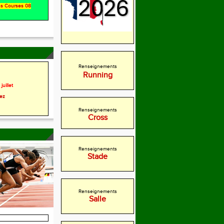
ons Courses 08
Renseignements
Running
juillet
rez
Renseignements
Cross
Renseignements
Stade
Renseignements
Salle