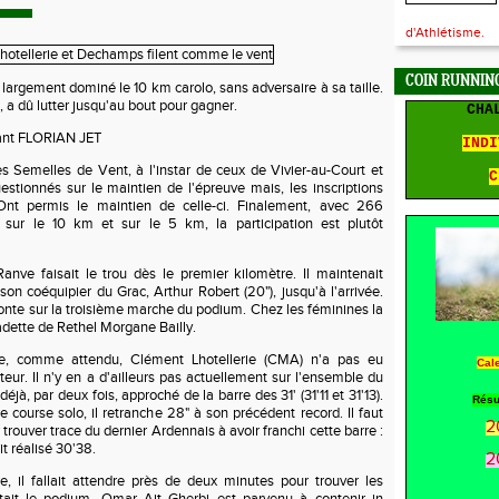
d'Athlétisme.
COIN RUNNING
 largement dominé le 10 km carolo, sans adversaire à sa taille.
 a dû lutter jusqu'au bout pour gagner.
CHA
ant FLORIAN JET
INDI
s Semelles de Vent, à l'instar de ceux de Vivier-au-Court et
C
stionnés sur le maintien de l'épreuve mais, les inscriptions
 Ont permis le maintien de celle-ci. Finalement, avec 266
 sur le 10 km et sur le 5 km, la participation est plutôt
nve faisait le trou dès le premier kilomètre. Il maintenait
son coéquipier du Grac, Arthur Robert (20"), jusqu'à l'arrivée.
monte sur la troisième marche du podium. Chez les féminines la
adette de Rethel Morgane Bailly.
re, comme attendu, Clément Lhotellerie (CMA) n'a pas eu
Cal
teur. Il n'y en a d'ailleurs pas actuellement sur l'ensemble du
éjà, par deux fois, approché de la barre des 31' (31'11 et 31'13).
Résu
e course solo, il retranche 28" à son précédent record. Il faut
2
rouver trace du dernier Ardennais à avoir franchi cette barre :
 réalisé 30'38.
2
e, il fallait attendre près de deux minutes pour trouver les