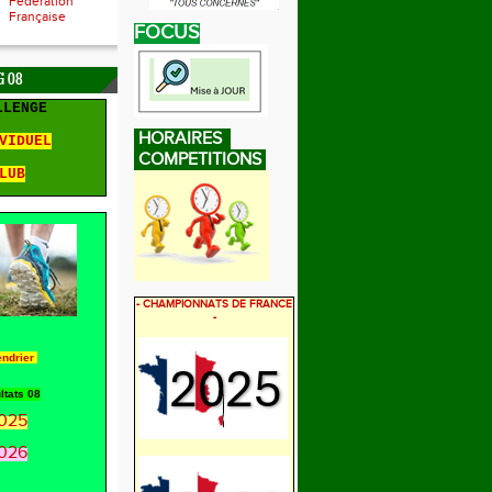
Fédération
Française
FOCUS
 08
LLENGE
HORAIRES
VIDUEL
COMPETITIONS
LUB
- CHAMPIONNATS DE FRANCE
-
endrier
ltats 08
025
026