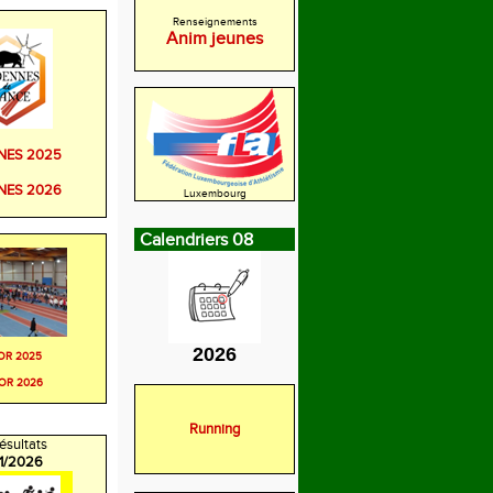
Renseignements
Anim jeunes
NES 2025
NES 2026
Luxembourg
Calendriers 08
2026
OR 2025
OR 2026
Running
ésultats
/1/2026