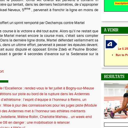
it le podium. Omar Ait Gherbi est parvenu à contenir in
Inscripti
ère qui tentait, dans les derniers hectomètres, de s'approprier
ème
ckael Neveux, 5
, parvenait à franchir la ligne en moins de
 offert un sprint remporté par Dechamps contre Martel
A VENIR
 course à la victoire a été tout autre. Alors qu'il ne restait que
te Martel menait encore la course mais, c'était sans compter
ans la dernière ligne droite, Martel défendait vaillamment sa
dans un ultime effort, parvenait à passer les épaules devant.
Le S 25 
tait aussi disputé et opposait Emilie Zdeb et Pauline Brodier.
issait à garder 4 secondes d'avance sur la Sedanaise sur la
Run to P
ort
RESULTATS
e l’Excellence : rendez-vous le 1er juillet à Bogny-sur-Meuse
titions sur piste au bord de la rupture dans les Ardennes
 d’athlétisme : l’esprit d’équipe à l’honneur à Reims, un
ontre la sédentarité des jeunes
 : Mise à jour des connaissances pour les juges piste (Module
 des Ardennes met à l’honneur ses athlètes méritants
hotellerie, Méline Rollin, Charlotte Mahieu… un week-end
e pour les coureurs ardennais
e 08 en danger : une mobilisation à relancer