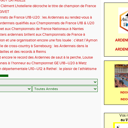
 GUY LATREILLE
 Clément Lhotellerie décroche le titre de champion de France
 cross-country
GIVET
ats de France U18-U20 : les Ardennais au rendez-vous à
uil
ardennais qualifiés aux Championnats de France U18 & U20
het aux Championnats de France Nationaux à Nantes
ers ardennais brillent aux Championnats de France à
euc
ARDEN
ion et une organisation encore une fois louée : c’était l’Aymon
6
le de cross-country à Sarrebourg : les Ardennais dans la
ARDEN
 la fête !
illes et des records à Reims
t encore le record des Ardennes de saut à la perche, Louise
 aux championnats de France
nnais à l’honneur au Championnat GE U18–U20 à Metz
 départementale U10–U12 à Rethel : le plaisir de l’athlétisme
t
INDO
INDO
Vos r
au 1