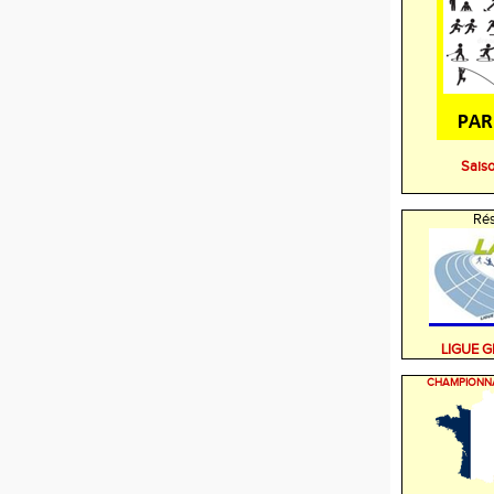
Sais
Rés
LIGUE 
CHAMPIONN