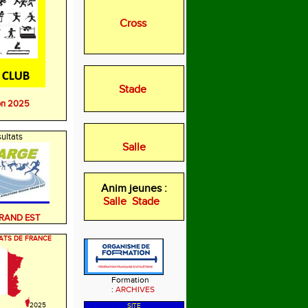
Cross
Stade
on 2025
ultats
Salle
Anim jeunes :
Salle
Stade
GRAND EST
ATS DE FRANCE
Formation
:
ARCHIVES
2025
SITE