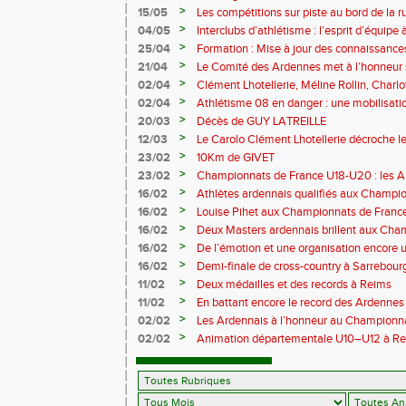
>
15/05
Les compétitions sur piste au bord de la 
>
04/05
Interclubs d’athlétisme : l’esprit d’équipe
rempart contre la sédentarité des jeunes
>
25/04
Formation : Mise à jour des connaissances
M372)
>
21/04
Le Comité des Ardennes met à l’honneur 
>
02/04
Clément Lhotellerie, Méline Rollin, Char
prolifique pour les coureurs ardennais
>
02/04
Athlétisme 08 en danger : une mobilisatio
>
20/03
Décès de GUY LATREILLE
>
12/03
Le Carolo Clément Lhotellerie décroche l
master de cross-country
>
23/02
10Km de GIVET
>
23/02
Championnats de France U18-U20 : les A
Val-de-Reuil
>
16/02
Athlètes ardennais qualifiés aux Champi
en salle
>
16/02
Louise Pihet aux Championnats de Franc
>
16/02
Deux Masters ardennais brillent aux Cha
Saint‑Brieuc
>
16/02
De l’émotion et une organisation encore un
Trail 2026
>
16/02
Demi-finale de cross-country à Sarrebourg
boue… et à la fête !
>
11/02
Deux médailles et des records à Reims
>
11/02
En battant encore le record des Ardennes 
Pihet ira aux championnats de France
>
02/02
Les Ardennais à l’honneur au Champion
>
02/02
Animation départementale U10–U12 à Rethel
avant tout