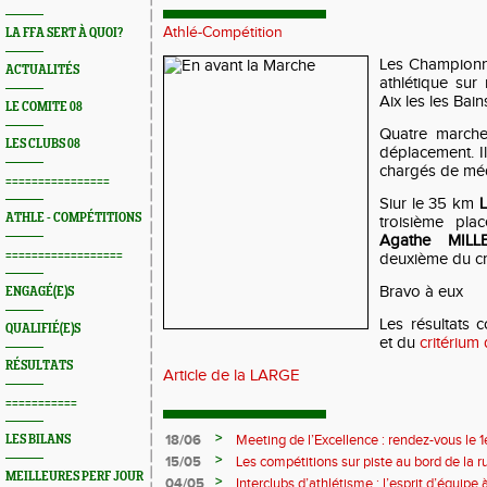
Athlé-Compétition
LA FFA SERT À QUOI?
Les Championn
ACTUALITÉS
athlétique sur
Aix les les Bain
LE COMITE 08
Quatre marche
LES CLUBS 08
déplacement. I
chargés de méd
================
Siur le 35 km
ATHLE - COMPÉTITIONS
troisième pla
Agathe MILL
==================
deuxième du cri
Bravo à eux
ENGAGÉ(E)S
Les résultats
QUALIFIÉ(E)S
et du
critérium
RÉSULTATS
Article de la LARGE
===========
>
18/06
Meeting de l’Excellence : rendez-vous le 1
LES BILANS
>
15/05
Les compétitions sur piste au bord de la 
MEILLEURES PERF JOUR
>
04/05
Interclubs d’athlétisme : l’esprit d’équipe