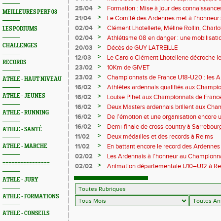
rempart contre la sédentarité des jeunes
>
25/04
Formation : Mise à jour des connaissances
MEILLEURES PERF 08
M372)
>
21/04
Le Comité des Ardennes met à l’honneur 
>
02/04
Clément Lhotellerie, Méline Rollin, Char
LES PODIUMS
prolifique pour les coureurs ardennais
>
02/04
Athlétisme 08 en danger : une mobilisatio
CHALLENGES
>
20/03
Décès de GUY LATREILLE
>
12/03
Le Carolo Clément Lhotellerie décroche l
RECORDS
master de cross-country
>
23/02
10Km de GIVET
>
23/02
Championnats de France U18-U20 : les A
ATHLE - HAUT NIVEAU
Val-de-Reuil
>
16/02
Athlètes ardennais qualifiés aux Champi
en salle
>
ATHLE - JEUNES
16/02
Louise Pihet aux Championnats de Franc
>
16/02
Deux Masters ardennais brillent aux Cha
ATHLE - RUNNING
Saint‑Brieuc
>
16/02
De l’émotion et une organisation encore un
Trail 2026
>
16/02
Demi-finale de cross-country à Sarrebourg
ATHLE - SANTÉ
boue… et à la fête !
>
11/02
Deux médailles et des records à Reims
>
11/02
En battant encore le record des Ardennes 
ATHLE - MARCHE
Pihet ira aux championnats de France
>
02/02
Les Ardennais à l’honneur au Champion
================
>
02/02
Animation départementale U10–U12 à Rethel
avant tout
ATHLE - JURY
ATHLE - FORMATIONS
ATHLE - CONSEILS