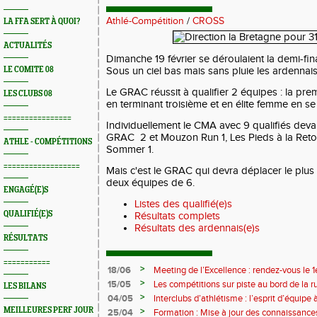
Athlé-Compétition
/
CROSS
LA FFA SERT À QUOI?
ACTUALITÉS
Dimanche 19 février se déroulaient la demi-fi
LE COMITE 08
Sous un ciel bas mais sans pluie les ardennais
Le GRAC réussit à qualifier 2 équipes : la pr
LES CLUBS 08
en terminant troisième et en élite femme en s
================
Individuellement le CMA avec 9 qualifiés devan
GRAC 2 et Mouzon Run 1, Les Pieds à la Retour
ATHLE - COMPÉTITIONS
Sommer 1.
==================
Mais c'est le GRAC qui devra déplacer le plu
deux équipes de 6.
ENGAGÉ(E)S
Listes des qualifié(e)s
QUALIFIÉ(E)S
Résultats complets
Résultats des ardennais(e)s
RÉSULTATS
===========
>
18/06
Meeting de l’Excellence : rendez-vous le 1
>
15/05
Les compétitions sur piste au bord de la 
LES BILANS
>
04/05
Interclubs d’athlétisme : l’esprit d’équipe
rempart contre la sédentarité des jeunes
MEILLEURES PERF JOUR
>
25/04
Formation : Mise à jour des connaissances