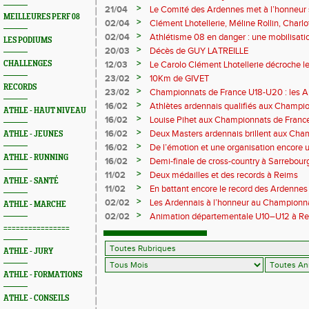
M372)
>
21/04
Le Comité des Ardennes met à l’honneur 
MEILLEURES PERF 08
>
02/04
Clément Lhotellerie, Méline Rollin, Char
prolifique pour les coureurs ardennais
>
02/04
Athlétisme 08 en danger : une mobilisatio
LES PODIUMS
>
20/03
Décès de GUY LATREILLE
>
CHALLENGES
12/03
Le Carolo Clément Lhotellerie décroche l
master de cross-country
>
23/02
10Km de GIVET
RECORDS
>
23/02
Championnats de France U18-U20 : les A
Val-de-Reuil
>
16/02
Athlètes ardennais qualifiés aux Champi
ATHLE - HAUT NIVEAU
en salle
>
16/02
Louise Pihet aux Championnats de Franc
>
16/02
Deux Masters ardennais brillent aux Cha
ATHLE - JEUNES
Saint‑Brieuc
>
16/02
De l’émotion et une organisation encore un
ATHLE - RUNNING
Trail 2026
>
16/02
Demi-finale de cross-country à Sarrebourg
boue… et à la fête !
>
11/02
Deux médailles et des records à Reims
ATHLE - SANTÉ
>
11/02
En battant encore le record des Ardennes 
Pihet ira aux championnats de France
>
02/02
Les Ardennais à l’honneur au Champion
ATHLE - MARCHE
>
02/02
Animation départementale U10–U12 à Rethel
avant tout
================
ATHLE - JURY
ATHLE - FORMATIONS
ATHLE - CONSEILS