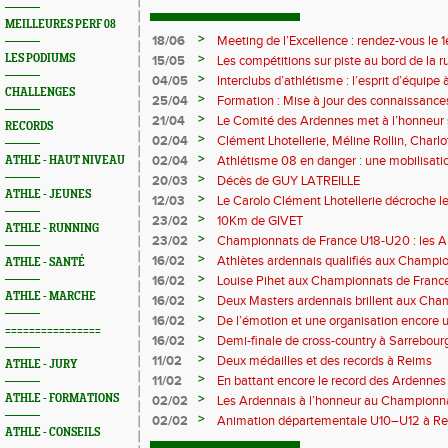
MEILLEURES PERF 08
>
18/06
Meeting de l’Excellence : rendez-vous le 1
>
LES PODIUMS
15/05
Les compétitions sur piste au bord de la 
>
04/05
Interclubs d’athlétisme : l’esprit d’équipe
CHALLENGES
rempart contre la sédentarité des jeunes
>
25/04
Formation : Mise à jour des connaissances
M372)
>
21/04
Le Comité des Ardennes met à l’honneur 
RECORDS
>
02/04
Clément Lhotellerie, Méline Rollin, Char
prolifique pour les coureurs ardennais
>
02/04
Athlétisme 08 en danger : une mobilisatio
ATHLE - HAUT NIVEAU
>
20/03
Décès de GUY LATREILLE
ATHLE - JEUNES
>
12/03
Le Carolo Clément Lhotellerie décroche l
master de cross-country
>
23/02
10Km de GIVET
ATHLE - RUNNING
>
23/02
Championnats de France U18-U20 : les A
Val-de-Reuil
>
16/02
Athlètes ardennais qualifiés aux Champi
ATHLE - SANTÉ
en salle
>
16/02
Louise Pihet aux Championnats de Franc
ATHLE - MARCHE
>
16/02
Deux Masters ardennais brillent aux Cha
Saint‑Brieuc
>
16/02
De l’émotion et une organisation encore un
================
Trail 2026
>
16/02
Demi-finale de cross-country à Sarrebourg
boue… et à la fête !
>
11/02
Deux médailles et des records à Reims
ATHLE - JURY
>
11/02
En battant encore le record des Ardennes 
Pihet ira aux championnats de France
>
ATHLE - FORMATIONS
02/02
Les Ardennais à l’honneur au Champion
>
02/02
Animation départementale U10–U12 à Rethel
ATHLE - CONSEILS
avant tout