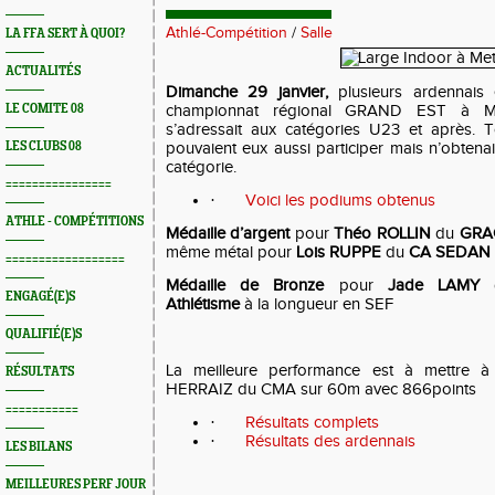
Athlé-Compétition
/
Salle
LA FFA SERT À QUOI?
ACTUALITÉS
Dimanche 29 janvier,
plusieurs ardennais é
LE COMITE 08
championnat régional GRAND EST à ME
s’adressait aux catégories U23 et après. 
LES CLUBS 08
pouvaient eux aussi participer mais n’obtenai
catégorie.
================
·
Voici les podiums obtenus
ATHLE - COMPÉTITIONS
Médaille d’argent
pour
Théo ROLLIN
du
GR
même métal pour
Lois RUPPE
du
CA SEDAN
==================
Médaille de Bronze
pour
Jade LAMY
ENGAGÉ(E)S
Athlétisme
à la longueur en SEF
QUALIFIÉ(E)S
La meilleure performance est à mettre à 
RÉSULTATS
HERRAIZ du CMA sur 60m avec 866points
===========
·
Résultats complets
·
Résultats des ardennais
LES BILANS
MEILLEURES PERF JOUR