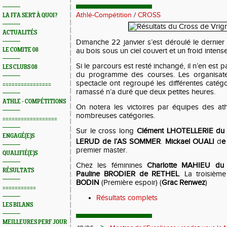
Athlé-Compétition
/
CROSS
LA FFA SERT À QUOI?
ACTUALITÉS
Dimanche 22 janvier s’est déroulé le dernier
LE COMITE 08
au bois sous un ciel couvert et un froid intense
Si le parcours est resté inchangé, il n’en est
LES CLUBS 08
du programme des courses. Les organisateur
spectacle ont regroupé les différentes catég
================
ramassé n’a duré que deux petites heures.
ATHLE - COMPÉTITIONS
On notera les victoires par équipes des a
nombreuses catégories.
==================
Sur le cross long
Clément LHOTELLERIE d
ENGAGÉ(E)S
LERUD de l’AS SOMMER
.
Mickael OUALI
d
e
premier master.
QUALIFIÉ(E)S
Chez les féminines
Charlotte MAHIEU d
RÉSULTATS
Pauline BRODIER de RETHEL
. La troisièm
BODIN
(Première espoir) (
Grac Renwez
)
===========
Résultats complets
LES BILANS
MEILLEURES PERF JOUR