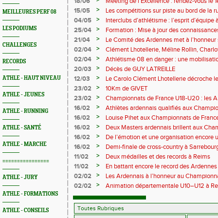
>
18/06
Meeting de l’Excellence : rendez-vous le 1
>
15/05
Les compétitions sur piste au bord de la 
MEILLEURES PERF 08
>
04/05
Interclubs d’athlétisme : l’esprit d’équipe
rempart contre la sédentarité des jeunes
LES PODIUMS
>
25/04
Formation : Mise à jour des connaissances
M372)
>
21/04
Le Comité des Ardennes met à l’honneur 
CHALLENGES
>
02/04
Clément Lhotellerie, Méline Rollin, Char
prolifique pour les coureurs ardennais
>
02/04
Athlétisme 08 en danger : une mobilisatio
RECORDS
>
20/03
Décès de GUY LATREILLE
>
ATHLE - HAUT NIVEAU
12/03
Le Carolo Clément Lhotellerie décroche l
master de cross-country
>
23/02
10Km de GIVET
ATHLE - JEUNES
>
23/02
Championnats de France U18-U20 : les A
Val-de-Reuil
>
16/02
Athlètes ardennais qualifiés aux Champi
ATHLE - RUNNING
en salle
>
16/02
Louise Pihet aux Championnats de Franc
>
16/02
Deux Masters ardennais brillent aux Cha
ATHLE - SANTÉ
Saint‑Brieuc
>
16/02
De l’émotion et une organisation encore un
ATHLE - MARCHE
Trail 2026
>
16/02
Demi-finale de cross-country à Sarrebourg
boue… et à la fête !
>
11/02
Deux médailles et des records à Reims
================
>
11/02
En battant encore le record des Ardennes 
Pihet ira aux championnats de France
>
02/02
Les Ardennais à l’honneur au Champion
ATHLE - JURY
>
02/02
Animation départementale U10–U12 à Rethel
avant tout
ATHLE - FORMATIONS
ATHLE - CONSEILS