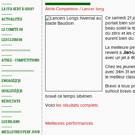
Athlé-Compétition
/
Lancer long
LA FFA SERT À QUOI?
Ce samedi 21 ja
ACTUALITÉS
portait bien so
beau soleil la 
LE COMITE 08
du zéro et les 
eurent bien du 
LES CLUBS 08
La meilleure p
================
revient à
Jian-
avec un jet à 4
ATHLE - COMPÉTITIONS
Chez les jeune
==================
avec 34m 31 am
le meilleur cla
ENGAGÉ(E)S
Bravo à tous po
surtout bravo a
QUALIFIÉ(E)S
bravé ce temps sibérien.
RÉSULTATS
Voici
les résultats complets
.
===========
LES BILANS
Meilleures performances
MEILLEURES PERF JOUR