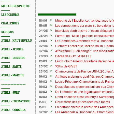
MEILLEURES PERF 08
LES PODIUMS
>
18/06
Meeting de l’Excellence : rendez-vous le 1
CHALLENGES
>
15/05
Les compétitions sur piste au bord de la 
>
04/05
Interclubs d’athlétisme : l’esprit d’équipe
RECORDS
rempart contre la sédentarité des jeunes
>
25/04
Formation : Mise à jour des connaissances
M372)
>
21/04
Le Comité des Ardennes met à l’honneur 
ATHLE - HAUT NIVEAU
>
02/04
Clément Lhotellerie, Méline Rollin, Char
ATHLE - JEUNES
prolifique pour les coureurs ardennais
>
02/04
Athlétisme 08 en danger : une mobilisatio
>
20/03
Décès de GUY LATREILLE
ATHLE - RUNNING
>
12/03
Le Carolo Clément Lhotellerie décroche l
master de cross-country
>
23/02
10Km de GIVET
ATHLE - SANTÉ
>
23/02
Championnats de France U18-U20 : les A
Val-de-Reuil
ATHLE - MARCHE
>
16/02
Athlètes ardennais qualifiés aux Champi
en salle
>
16/02
Louise Pihet aux Championnats de Franc
================
>
16/02
Deux Masters ardennais brillent aux Cha
Saint‑Brieuc
>
16/02
De l’émotion et une organisation encore un
ATHLE - JURY
Trail 2026
>
16/02
Demi-finale de cross-country à Sarrebourg
boue… et à la fête !
>
ATHLE - FORMATIONS
11/02
Deux médailles et des records à Reims
>
11/02
En battant encore le record des Ardennes 
ATHLE - CONSEILS
Pihet ira aux championnats de France
>
02/02
Les Ardennais à l’honneur au Champion