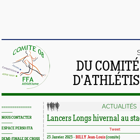
DU COMIT
D'ATHLÉTI
ACTUALITÉS
================
Lancers Longs hivernal au st
NOUS CONTACTER
ESPACE PERSO FFA
Tweet
23 Janvier 2023 -
BILLY Jean-Louis
(comite)
DEMI-FINALE DE CROSS