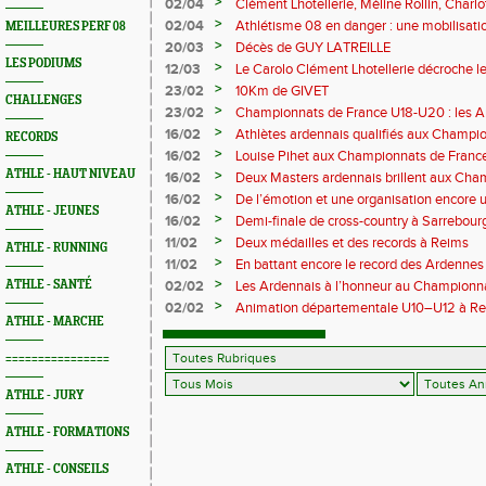
>
02/04
Clément Lhotellerie, Méline Rollin, Char
prolifique pour les coureurs ardennais
>
02/04
Athlétisme 08 en danger : une mobilisatio
MEILLEURES PERF 08
>
20/03
Décès de GUY LATREILLE
LES PODIUMS
>
12/03
Le Carolo Clément Lhotellerie décroche l
master de cross-country
>
23/02
10Km de GIVET
CHALLENGES
>
23/02
Championnats de France U18-U20 : les A
Val-de-Reuil
>
16/02
Athlètes ardennais qualifiés aux Champi
RECORDS
en salle
>
16/02
Louise Pihet aux Championnats de Franc
ATHLE - HAUT NIVEAU
>
16/02
Deux Masters ardennais brillent aux Cha
Saint‑Brieuc
>
16/02
De l’émotion et une organisation encore un
ATHLE - JEUNES
Trail 2026
>
16/02
Demi-finale de cross-country à Sarrebourg
boue… et à la fête !
>
11/02
Deux médailles et des records à Reims
ATHLE - RUNNING
>
11/02
En battant encore le record des Ardennes 
Pihet ira aux championnats de France
>
ATHLE - SANTÉ
02/02
Les Ardennais à l’honneur au Champion
>
02/02
Animation départementale U10–U12 à Rethel
ATHLE - MARCHE
avant tout
================
ATHLE - JURY
ATHLE - FORMATIONS
ATHLE - CONSEILS