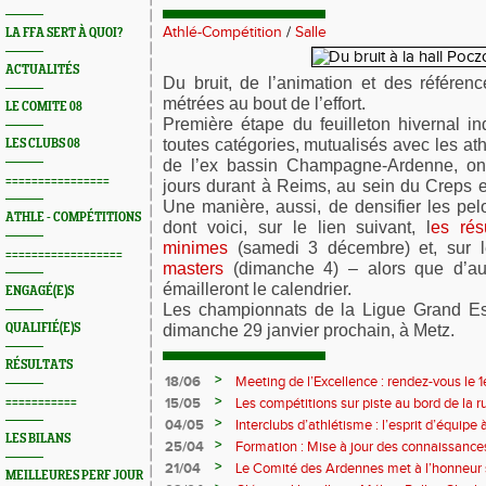
Athlé-Compétition
/
Salle
LA FFA SERT À QUOI?
ACTUALITÉS
Du bruit, de l’animation et des référen
métrées au bout de l’effort. 
LE COMITE 08
Première étape du feuilleton hivernal in
toutes catégories, mutualisés avec les at
LES CLUBS 08
de l’ex bassin Champagne-Ardenne, ont
================
jours durant à Reims, au sein du Creps et
Une manière, aussi, de densifier les pelo
ATHLE - COMPÉTITIONS
dont voici, sur le lien suivant, l
es rés
minimes
 (samedi 3 décembre) et, sur l
==================
masters 
(dimanche 4) – alors que d’aut
émailleront le calendrier. 
ENGAGÉ(E)S
Les championnats de la Ligue Grand Est
dimanche 29 janvier prochain, à Metz.
QUALIFIÉ(E)S
RÉSULTATS
>
18/06
Meeting de l’Excellence : rendez-vous le 1
>
===========
15/05
Les compétitions sur piste au bord de la 
>
04/05
Interclubs d’athlétisme : l’esprit d’équipe
LES BILANS
rempart contre la sédentarité des jeunes
>
25/04
Formation : Mise à jour des connaissances
M372)
>
21/04
Le Comité des Ardennes met à l’honneur 
MEILLEURES PERF JOUR