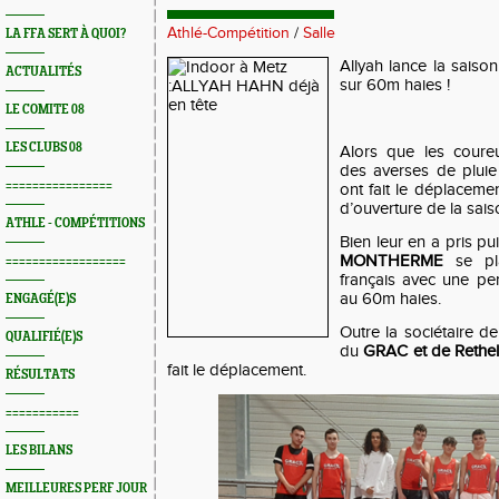
Athlé-Compétition
/
Salle
LA FFA SERT À QUOI?
Allyah lance la saiso
ACTUALITÉS
sur 60m haies !
LE COMITE 08
LES CLUBS 08
Alors que les coure
des averses de pluie
================
ont fait le déplaceme
d’ouverture de la sais
ATHLE - COMPÉTITIONS
Bien leur en a pris p
MONTHERME
se pla
==================
français avec une pe
au 60m haies.
ENGAGÉ(E)S
Outre la sociétaire d
QUALIFIÉ(E)S
du
GRAC et de Rethel
fait le déplacement.
RÉSULTATS
===========
LES BILANS
MEILLEURES PERF JOUR