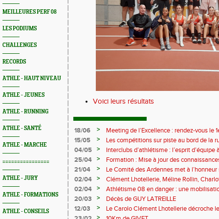
MEILLEURES PERF 08
LES PODIUMS
CHALLENGES
RECORDS
ATHLE - HAUT NIVEAU
ATHLE - JEUNES
Voici leurs résultats
ATHLE - RUNNING
ATHLE - SANTÉ
>
18/06
Meeting de l’Excellence : rendez-vous le 1
>
15/05
Les compétitions sur piste au bord de la 
ATHLE - MARCHE
>
04/05
Interclubs d’athlétisme : l’esprit d’équipe
rempart contre la sédentarité des jeunes
>
25/04
Formation : Mise à jour des connaissances
================
M372)
>
21/04
Le Comité des Ardennes met à l’honneur 
>
ATHLE - JURY
02/04
Clément Lhotellerie, Méline Rollin, Char
prolifique pour les coureurs ardennais
>
02/04
Athlétisme 08 en danger : une mobilisatio
ATHLE - FORMATIONS
>
20/03
Décès de GUY LATREILLE
>
12/03
Le Carolo Clément Lhotellerie décroche l
ATHLE - CONSEILS
master de cross-country
>
23/02
10Km de GIVET