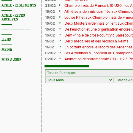
>
23/02
Championnats de France U18-U20 : les A
ATHLE - REGLEMENTS
Val-de-Reuil
>
16/02
Athlètes ardennais qualifiés aux Champi
ATHLE - RETRO
en salle
>
16/02
Louise Pihet aux Championnats de Franc
ARCHIVES
>
16/02
Deux Masters ardennais brillent aux Cha
Saint‑Brieuc
>
16/02
De l’émotion et une organisation encore un
================
Trail 2026
>
16/02
Demi-finale de cross-country à Sarrebourg
LIENS
boue… et à la fête !
>
11/02
Deux médailles et des records à Reims
>
11/02
En battant encore le record des Ardennes 
MEDIA
Pihet ira aux championnats de France
>
02/02
Les Ardennais à l’honneur au Champion
>
02/02
Animation départementale U10–U12 à Rethel
MISE A JOUR
avant tout