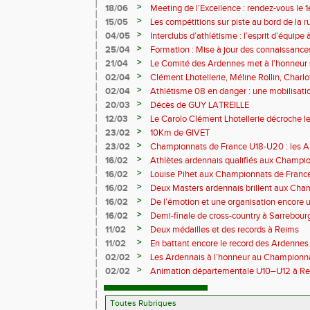
>
18/06
Meeting de l’Excellence : rendez-vous le 1
>
15/05
Les compétitions sur piste au bord de la 
>
04/05
Interclubs d’athlétisme : l’esprit d’équipe
rempart contre la sédentarité des jeunes
>
25/04
Formation : Mise à jour des connaissances
M372)
>
21/04
Le Comité des Ardennes met à l’honneur 
>
02/04
Clément Lhotellerie, Méline Rollin, Char
prolifique pour les coureurs ardennais
>
02/04
Athlétisme 08 en danger : une mobilisatio
>
20/03
Décès de GUY LATREILLE
>
12/03
Le Carolo Clément Lhotellerie décroche l
master de cross-country
>
23/02
10Km de GIVET
>
23/02
Championnats de France U18-U20 : les A
Val-de-Reuil
>
16/02
Athlètes ardennais qualifiés aux Champi
en salle
>
16/02
Louise Pihet aux Championnats de Franc
>
16/02
Deux Masters ardennais brillent aux Cha
Saint‑Brieuc
>
16/02
De l’émotion et une organisation encore un
Trail 2026
>
16/02
Demi-finale de cross-country à Sarrebourg
boue… et à la fête !
>
11/02
Deux médailles et des records à Reims
>
11/02
En battant encore le record des Ardennes 
Pihet ira aux championnats de France
>
02/02
Les Ardennais à l’honneur au Champion
>
02/02
Animation départementale U10–U12 à Rethel
avant tout