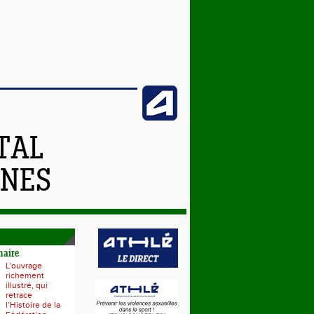
TAL
NNES
naire
L'ouvrage
richement
illustré, qui
retrace
l’Histoire de la