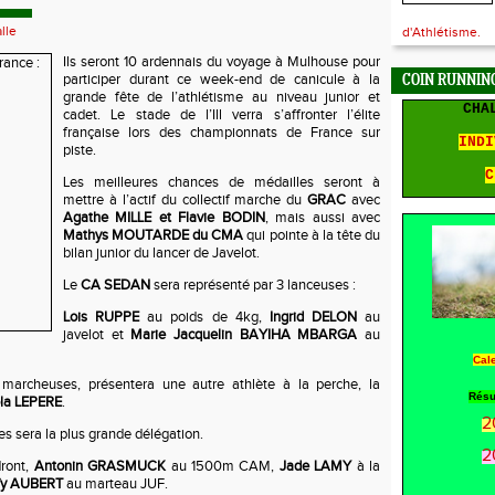
lle
d'Athlétisme.
Ils seront 10 ardennais du voyage à Mulhouse pour
participer durant ce week-end de canicule à la
COIN RUNNING
grande fête de l’athlétisme au niveau junior et
CHA
cadet. Le stade de l’Ill verra s’affronter l’élite
française lors des championnats de France sur
INDI
piste.
C
Les meilleures chances de médailles seront à
mettre à l’actif du collectif marche du
GRAC
avec
Agathe MILLE et Flavie BODIN
, mais aussi avec
Mathys MOUTARDE du CMA
qui pointe à la tête du
bilan junior du lancer de Javelot.
Le
CA SEDAN
sera représenté par 3 lanceuses :
Lois RUPPE
au poids de 4kg,
Ingrid DELON
au
javelot et
Marie Jacquelin BAYIHA MBARGA
au
Cal
marcheuses, présentera une autre athlète à la perche, la
Résu
la LEPERE
.
2
s sera la plus grande délégation.
2
dront,
Antonin GRASMUCK
au 1500m CAM,
Jade LAMY
à la
fy AUBERT
au marteau JUF.