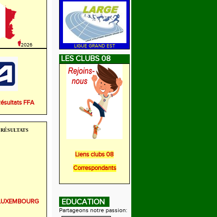
2026
LIGUE GRAND EST
LES CLUBS 08
Résultats FFA
RÉSULTATS
Liens clubs 08
Correspondants
r LUXEMBOURG
EDUCATION
Partageons notre passion: