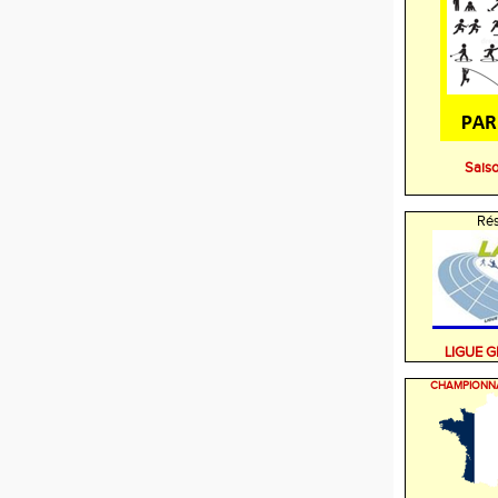
Sais
Rés
LIGUE 
CHAMPIONN