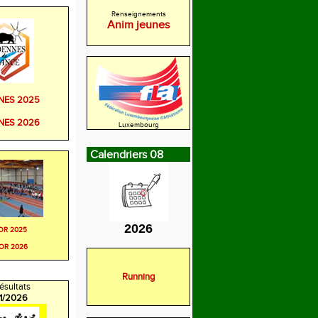
Renseignements
Anim jeunes
NES 2025
NES 2026
Luxembourg
Calendriers 08
2026
OR 2025
OR 2026
Running
ésultats
/1/2026