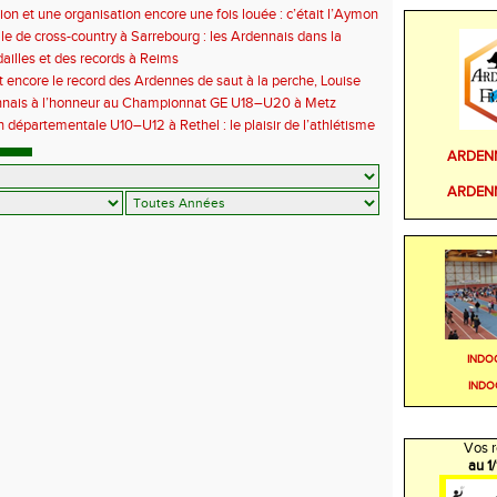
euc
ion et une organisation encore une fois louée : c’était l’Aymon
6
le de cross-country à Sarrebourg : les Ardennais dans la
 la fête !
illes et des records à Reims
t encore le record des Ardennes de saut à la perche, Louise
 aux championnats de France
nnais à l’honneur au Championnat GE U18–U20 à Metz
 départementale U10–U12 à Rethel : le plaisir de l’athlétisme
t
ARDEN
ARDEN
INDO
INDO
Vos r
au 1