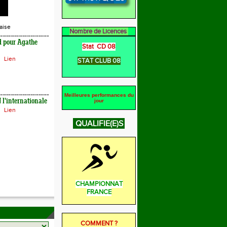
aise
Nombre de Licences
d pour Agathe
Stat CD 08
Lien
STAT CLUB 08
Meilleures performances du
l'internationale
jour
Lien
QUALIFIE(E)S
CHAMPIONNAT
FRANCE
COMMENT ?