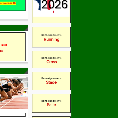
ons Courses 08
Renseignements
Running
juillet
rez
Renseignements
Cross
Renseignements
Stade
Renseignements
Salle