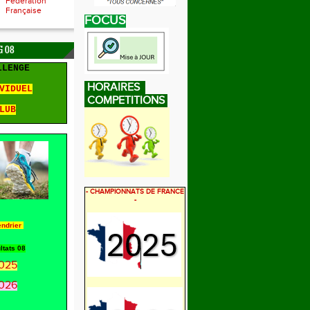
Fédération
Française
FOCUS
 08
LLENGE
HORAIRES
VIDUEL
COMPETITIONS
LUB
- CHAMPIONNATS DE FRANCE
-
endrier
ltats 08
025
026