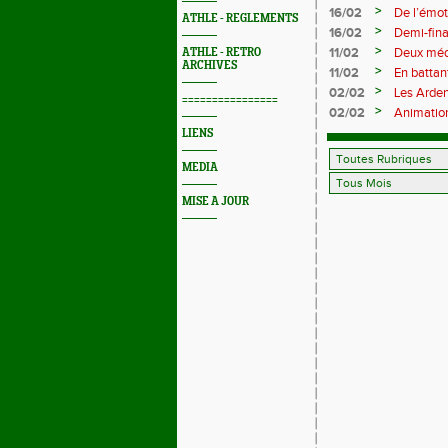
Saint‑Bri
>
16/02
De l’émot
ATHLE - REGLEMENTS
Trail 202
>
16/02
Demi-fina
boue… et à
>
11/02
Deux méda
ATHLE - RETRO
ARCHIVES
>
11/02
En battan
Pihet ira
>
02/02
Les Arde
================
>
02/02
Animation
avant tou
LIENS
MEDIA
MISE A JOUR