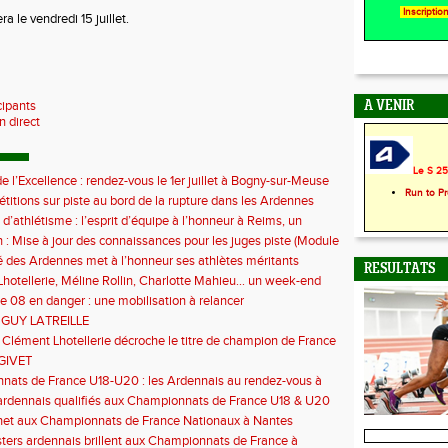
Inscripti
a le vendredi 15 juillet.
cipants
A VENIR
n direct
Le S 25 
e l’Excellence : rendez-vous le 1er juillet à Bogny-sur-Meuse
Run to P
titions sur piste au bord de la rupture dans les Ardennes
 d’athlétisme : l’esprit d’équipe à l’honneur à Reims, un
ontre la sédentarité des jeunes
 : Mise à jour des connaissances pour les juges piste (Module
 des Ardennes met à l’honneur ses athlètes méritants
RESULTATS
hotellerie, Méline Rollin, Charlotte Mahieu… un week-end
e pour les coureurs ardennais
e 08 en danger : une mobilisation à relancer
 GUY LATREILLE
 Clément Lhotellerie décroche le titre de champion de France
 cross-country
GIVET
ats de France U18-U20 : les Ardennais au rendez-vous à
uil
ardennais qualifiés aux Championnats de France U18 & U20
het aux Championnats de France Nationaux à Nantes
ers ardennais brillent aux Championnats de France à