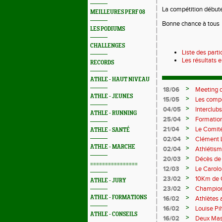
La compétition débuter
MEILLEURES PERF 08
Bonne chance à tous
LES PODIUMS
CHALLENGES
Liste des parti
Les résultats e
RECORDS
ATHLE - HAUT NIVEAU
>
18/06
Meeting d
ATHLE - JEUNES
>
15/05
Les compé
>
04/05
Interclubs
ATHLE - RUNNING
rempart c
>
25/04
Formation
M372)
>
21/04
Le Comité
ATHLE - SANTÉ
>
02/04
Clément L
prolifiqu
ATHLE - MARCHE
>
02/04
Athlétism
>
20/03
Décès de
================
>
12/03
Le Carolo
master de
>
23/02
10Km de 
ATHLE - JURY
>
23/02
Championn
Val-de-Re
>
ATHLE - FORMATIONS
16/02
Athlètes 
en salle
>
16/02
Louise Pi
ATHLE - CONSEILS
>
16/02
Deux Mast