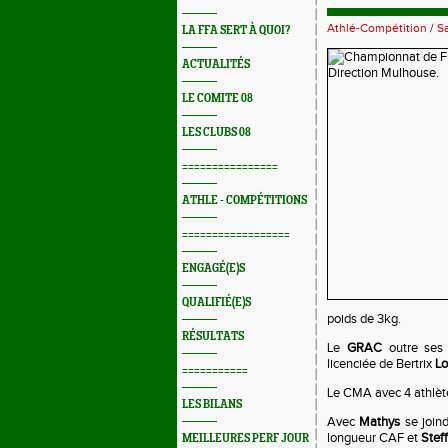
Athlé-Compétition
/
Sa
LA FFA SERT À QUOI?
ACTUALITÉS
LE COMITE 08
LES CLUBS 08
================
ATHLE - COMPÉTITIONS
==================
ENGAGÉ(E)S
QUALIFIÉ(E)S
poids de 3kg.
RÉSULTATS
Le
GRAC
outre ses 
licenciée de Bertrix
Lo
===========
Le CMA avec 4 athlète
LES BILANS
Avec
Mathys
se join
longueur CAF et
Stef
MEILLEURES PERF JOUR