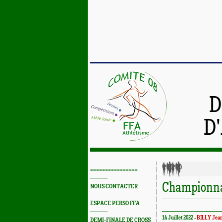
D
D
================
Championnat
NOUS CONTACTER
ESPACE PERSO FFA
14 Juillet 2022 -
BILLY Jean
DEMI-FINALE DE CROSS