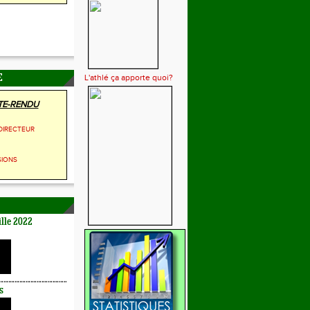
L'athlé ça apporte quoi?
E
E-RENDU
DIRECTEUR
SIONS
lle 2022
s