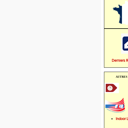
Derniers 
AUTRES 
Indoo