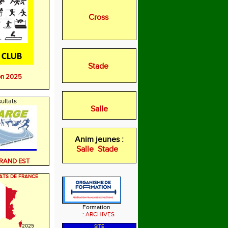
Cross
Stade
on 2025
ultats
Salle
Anim jeunes :
Salle
Stade
GRAND EST
ATS DE FRANCE
Formation
:
ARCHIVES
2025
SITE