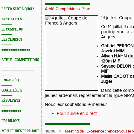
Athlé-Compétition
/
Piste
LA FFA SERT À QUOI?
14 juillet : Coup
ACTUALITÉS
Ce 14 juillet 4 m
LE COMITE 08
participeront à 
Angers.
LES CLUBS 08
Gabriel PERRON 
================
Javelot MIM
Allyah HAHN d
ATHLE - COMPÉTITIONS
120m MIF
Sayane DELON d
==================
MIF
Mailie CADOT de
ENGAGÉ(E)S
Juge)
Dans cette compé
QUALIFIÉ(E)S
jeunes ardennais représenteront la ligue GR
RÉSULTATS
Nous leur souhaitons le meilleur
===========
Pour suivre en direct
LES BILANS
>
18/06
Meeting de l’Excellence : rendez-vous le 1
MEILLEURES PERF JOUR