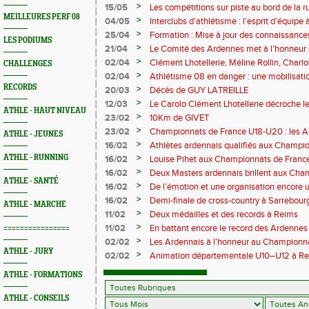
>
15/05
Les compétitions sur piste au bord de la 
MEILLEURES PERF 08
>
04/05
Interclubs d’athlétisme : l’esprit d’équipe
rempart contre la sédentarité des jeunes
>
25/04
Formation : Mise à jour des connaissances
LES PODIUMS
M372)
>
21/04
Le Comité des Ardennes met à l’honneur 
>
02/04
Clément Lhotellerie, Méline Rollin, Char
CHALLENGES
prolifique pour les coureurs ardennais
>
02/04
Athlétisme 08 en danger : une mobilisatio
RECORDS
>
20/03
Décès de GUY LATREILLE
>
12/03
Le Carolo Clément Lhotellerie décroche l
ATHLE - HAUT NIVEAU
master de cross-country
>
23/02
10Km de GIVET
>
23/02
Championnats de France U18-U20 : les A
ATHLE - JEUNES
Val-de-Reuil
>
16/02
Athlètes ardennais qualifiés aux Champi
en salle
>
ATHLE - RUNNING
16/02
Louise Pihet aux Championnats de Franc
>
16/02
Deux Masters ardennais brillent aux Cha
ATHLE - SANTÉ
Saint‑Brieuc
>
16/02
De l’émotion et une organisation encore un
Trail 2026
>
16/02
Demi-finale de cross-country à Sarrebourg
ATHLE - MARCHE
boue… et à la fête !
>
11/02
Deux médailles et des records à Reims
>
11/02
En battant encore le record des Ardennes 
================
Pihet ira aux championnats de France
>
02/02
Les Ardennais à l’honneur au Champion
ATHLE - JURY
>
02/02
Animation départementale U10–U12 à Rethel
avant tout
ATHLE - FORMATIONS
ATHLE - CONSEILS