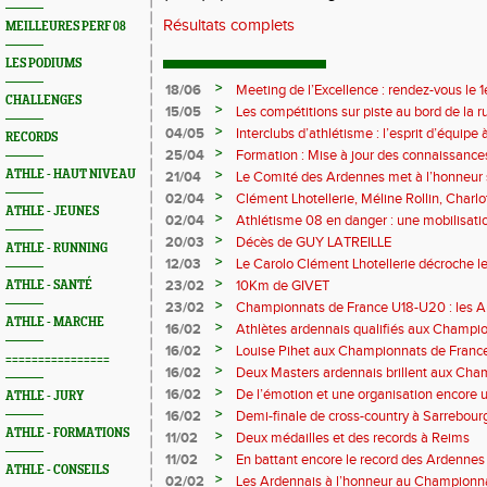
Résultats complets
MEILLEURES PERF 08
LES PODIUMS
>
18/06
Meeting de l’Excellence : rendez-vous le 1
CHALLENGES
>
15/05
Les compétitions sur piste au bord de la 
>
04/05
Interclubs d’athlétisme : l’esprit d’équipe
RECORDS
rempart contre la sédentarité des jeunes
>
25/04
Formation : Mise à jour des connaissances
M372)
>
ATHLE - HAUT NIVEAU
21/04
Le Comité des Ardennes met à l’honneur 
>
02/04
Clément Lhotellerie, Méline Rollin, Char
ATHLE - JEUNES
prolifique pour les coureurs ardennais
>
02/04
Athlétisme 08 en danger : une mobilisatio
>
20/03
Décès de GUY LATREILLE
ATHLE - RUNNING
>
12/03
Le Carolo Clément Lhotellerie décroche l
master de cross-country
>
23/02
10Km de GIVET
ATHLE - SANTÉ
>
23/02
Championnats de France U18-U20 : les A
ATHLE - MARCHE
Val-de-Reuil
>
16/02
Athlètes ardennais qualifiés aux Champi
en salle
>
16/02
Louise Pihet aux Championnats de Franc
================
>
16/02
Deux Masters ardennais brillent aux Cha
Saint‑Brieuc
>
16/02
De l’émotion et une organisation encore un
ATHLE - JURY
Trail 2026
>
16/02
Demi-finale de cross-country à Sarrebourg
boue… et à la fête !
ATHLE - FORMATIONS
>
11/02
Deux médailles et des records à Reims
>
11/02
En battant encore le record des Ardennes 
ATHLE - CONSEILS
Pihet ira aux championnats de France
>
02/02
Les Ardennais à l’honneur au Champion