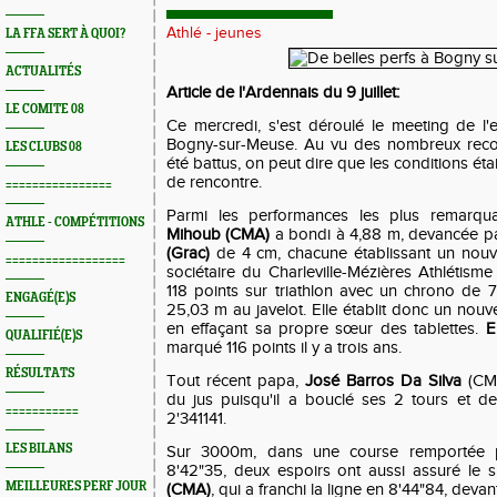
Athlé - jeunes
LA FFA SERT À QUOI?
ACTUALITÉS
Article de l'Ardennais du 9 juillet:
LE COMITE 08
Ce mercredi, s'est déroulé le meeting de l'e
Bogny-sur-Meuse. Au vu des nombreux recor
LES CLUBS 08
été battus, on peut dire que les conditions ét
de rencontre.
================
Parmi les performances les plus remarqu
ATHLE - COMPÉTITIONS
Mihoub (CMA)
a bondi à 4,88 m, devancée p
(Grac)
de 4 cm, chacune établissant un nouv
==================
sociétaire du Charleville-Mézières Athlétism
118 points sur triathlon avec un chrono de 
ENGAGÉ(E)S
25,03 m au javelot. Elle établit donc un nou
en effaçant sa propre sœur des tablettes.
E
QUALIFIÉ(E)S
marqué 116 points il y a trois ans.
RÉSULTATS
Tout récent papa,
José Barros Da Silva
(CMA
du jus puisqu'il a bouclé ses 2 tours et d
===========
2'341141.
LES BILANS
Sur 3000m, dans une course remportée
8'42"35, deux espoirs ont aussi assuré le s
MEILLEURES PERF JOUR
(CMA)
, qui a franchi la ligne en 8'44"84, devan