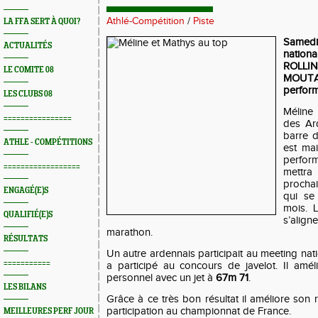
Athlé-Compétition
/
Piste
LA FFA SERT À QUOI?
Samedi 
ACTUALITÉS
nation
ROLLI
LE COMITE 08
MOUT
perform
LES CLUBS 08
Méline
================
des Ar
barre 
ATHLE - COMPÉTITIONS
est ma
perfor
==================
mettra
procha
ENGAGÉ(E)S
qui se
mois. L
QUALIFIÉ(E)S
s’alig
marathon.
RÉSULTATS
Un autre ardennais participait au meeting 
===========
a participé au concours de javelot. Il amél
personnel avec un jet à
67m 71
.
LES BILANS
Grâce à ce très bon résultat il améliore son 
participation au championnat de France.
MEILLEURES PERF JOUR