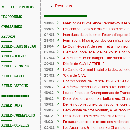
Résultats
MEILLEURES PERF 08
LES PODIUMS
>
18/06
Meeting de l’Excellence : rendez-vous le 1
CHALLENGES
>
15/05
Les compétitions sur piste au bord de la 
>
04/05
Interclubs d’athlétisme : l’esprit d’équipe
RECORDS
rempart contre la sédentarité des jeunes
>
25/04
Formation : Mise à jour des connaissances
M372)
>
21/04
Le Comité des Ardennes met à l’honneur 
ATHLE - HAUT NIVEAU
>
02/04
Clément Lhotellerie, Méline Rollin, Char
ATHLE - JEUNES
prolifique pour les coureurs ardennais
>
02/04
Athlétisme 08 en danger : une mobilisatio
>
20/03
Décès de GUY LATREILLE
ATHLE - RUNNING
>
12/03
Le Carolo Clément Lhotellerie décroche l
master de cross-country
>
23/02
10Km de GIVET
ATHLE - SANTÉ
>
23/02
Championnats de France U18-U20 : les A
Val-de-Reuil
ATHLE - MARCHE
>
16/02
Athlètes ardennais qualifiés aux Champi
en salle
>
16/02
Louise Pihet aux Championnats de Franc
================
>
16/02
Deux Masters ardennais brillent aux Cha
Saint‑Brieuc
>
16/02
De l’émotion et une organisation encore un
ATHLE - JURY
Trail 2026
>
16/02
Demi-finale de cross-country à Sarrebourg
boue… et à la fête !
>
ATHLE - FORMATIONS
11/02
Deux médailles et des records à Reims
>
11/02
En battant encore le record des Ardennes 
ATHLE - CONSEILS
Pihet ira aux championnats de France
>
02/02
Les Ardennais à l’honneur au Champion