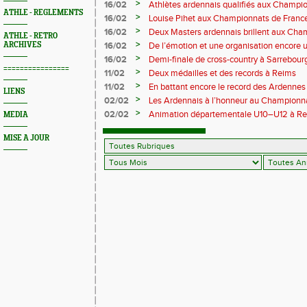
Val-de-Reuil
>
16/02
Athlètes ardennais qualifiés aux Champi
ATHLE - REGLEMENTS
en salle
>
16/02
Louise Pihet aux Championnats de Franc
>
16/02
Deux Masters ardennais brillent aux Cha
ATHLE - RETRO
Saint‑Brieuc
>
ARCHIVES
16/02
De l’émotion et une organisation encore un
Trail 2026
>
16/02
Demi-finale de cross-country à Sarrebourg
================
boue… et à la fête !
>
11/02
Deux médailles et des records à Reims
>
11/02
En battant encore le record des Ardennes 
LIENS
Pihet ira aux championnats de France
>
02/02
Les Ardennais à l’honneur au Champion
>
02/02
Animation départementale U10–U12 à Rethel
MEDIA
avant tout
MISE A JOUR