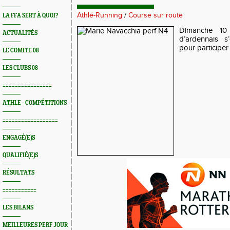
Athlé-Running
/
Course sur route
LA FFA SERT À QUOI?
Dimanche 10 
ACTUALITÉS
d’ardennais s
pour participe
LE COMITE 08
LES CLUBS 08
================
ATHLE - COMPÉTITIONS
==================
ENGAGÉ(E)S
QUALIFIÉ(E)S
RÉSULTATS
===========
LES BILANS
MEILLEURES PERF JOUR