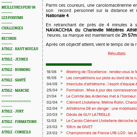
Parmi ces coureurs, une carolomacérienne en
MEILLEURES PERF 08
son
record personnel sur la distance et 
Nationale 4
.
LES PODIUMS
En retranchant de près de 4 minutes à 
CHALLENGES
NAVACCHIA du Charleville Mézières Athlé
heures, sa marque est maintenant de
2h 57mi
RECORDS
Après cet objectif atteint, vient le temps de la 
ATHLE - HAUT NIVEAU
Résultats
ATHLE - JEUNES
ATHLE - RUNNING
>
18/06
Meeting de l’Excellence : rendez-vous le 1
>
15/05
Les compétitions sur piste au bord de la 
ATHLE - SANTÉ
>
04/05
Interclubs d’athlétisme : l’esprit d’équipe
rempart contre la sédentarité des jeunes
>
25/04
Formation : Mise à jour des connaissances
ATHLE - MARCHE
M372)
>
21/04
Le Comité des Ardennes met à l’honneur 
================
>
02/04
Clément Lhotellerie, Méline Rollin, Char
prolifique pour les coureurs ardennais
>
02/04
Athlétisme 08 en danger : une mobilisatio
ATHLE - JURY
>
20/03
Décès de GUY LATREILLE
>
12/03
Le Carolo Clément Lhotellerie décroche l
ATHLE - FORMATIONS
master de cross-country
>
23/02
10Km de GIVET
>
ATHLE - CONSEILS
23/02
Championnats de France U18-U20 : les A