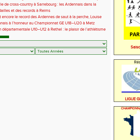
6
le de cross-country à Sarrebourg : les Ardennais dans la
 la fête !
illes et des records à Reims
t encore le record des Ardennes de saut à la perche, Louise
 aux championnats de France
nnais à l’honneur au Championnat GE U18–U20 à Metz
 départementale U10–U12 à Rethel : le plaisir de l’athlétisme
t
Sais
Rés
LIGUE 
CHAMPIONN