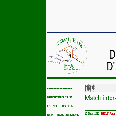
D
D
================
Match inter
NOUS CONTACTER
ESPACE PERSO FFA
15 Mars 2022 -
BILLY Jean-
DEMI-FINALE DE CROSS