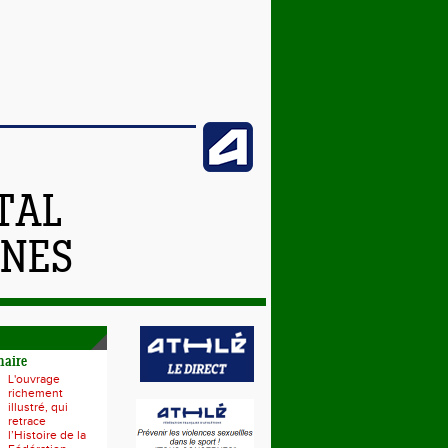
TAL
NNES
naire
L'ouvrage
richement
illustré, qui
retrace
l’Histoire de la