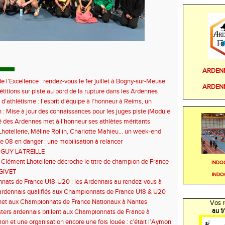
ARDEN
e l’Excellence : rendez-vous le 1er juillet à Bogny-sur-Meuse
ARDEN
titions sur piste au bord de la rupture dans les Ardennes
 d’athlétisme : l’esprit d’équipe à l’honneur à Reims, un
ontre la sédentarité des jeunes
 : Mise à jour des connaissances pour les juges piste (Module
 des Ardennes met à l’honneur ses athlètes méritants
hotellerie, Méline Rollin, Charlotte Mahieu… un week-end
e pour les coureurs ardennais
e 08 en danger : une mobilisation à relancer
 GUY LATREILLE
 Clément Lhotellerie décroche le titre de champion de France
INDO
 cross-country
GIVET
INDO
ats de France U18-U20 : les Ardennais au rendez-vous à
uil
ardennais qualifiés aux Championnats de France U18 & U20
het aux Championnats de France Nationaux à Nantes
Vos r
au 1
ers ardennais brillent aux Championnats de France à
euc
ion et une organisation encore une fois louée : c’était l’Aymon