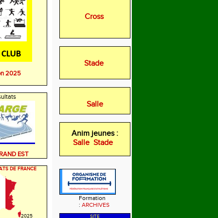
Cross
Stade
on 2025
ultats
Salle
Anim jeunes :
Salle
Stade
GRAND EST
ATS DE FRANCE
Formation
:
ARCHIVES
2025
SITE