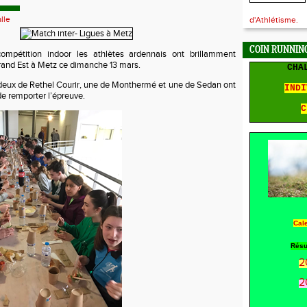
lle
d'Athlétisme.
COIN RUNNING
compétition indoor les athlètes ardennais ont brillamment
rand Est à Metz ce dimanche 13 mars.
CHA
deux de Rethel Courir, une de Monthermé et une de Sedan ont
INDI
de remporter l’épreuve.
C
Cal
Résu
2
2