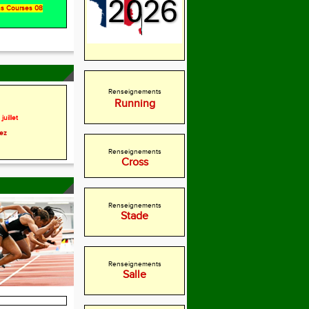
ons Courses 08
Renseignements
Running
juillet
rez
Renseignements
Cross
Renseignements
Stade
Renseignements
Salle