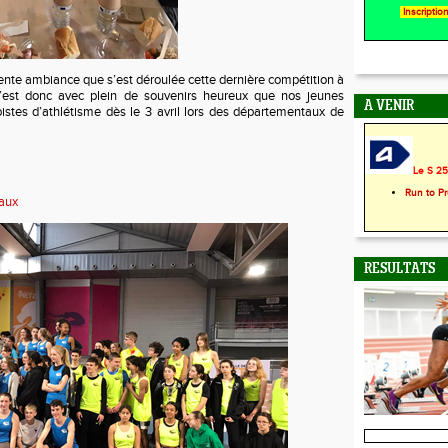
Inscripti
ente ambiance que s’est déroulée cette dernière compétition à
’est donc avec plein de souvenirs heureux que nos jeunes
A VENIR
pistes d’athlétisme dès le 3 avril lors des départementaux de
Le S 25 
Run to P
baux
RESULTATS