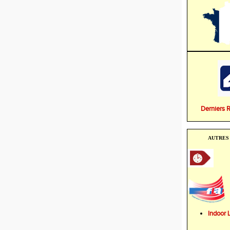
Derniers 
AUTRES 
Indoo