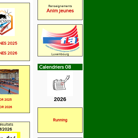
Renseignements
Anim jeunes
NES 2025
NES 2026
Luxembourg
Calendriers 08
2026
OR 2025
OR 2026
Running
ésultats
/1/2026