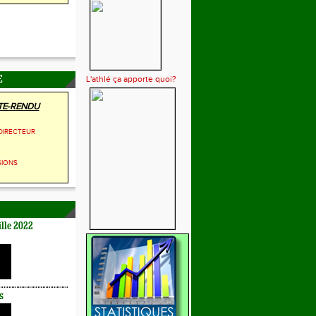
L'athlé ça apporte quoi?
E
E-RENDU
DIRECTEUR
SIONS
lle 2022
s