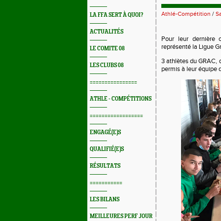
Athlé-Compétition
/
Sa
LA FFA SERT À QUOI?
ACTUALITÉS
Pour leur dernière 
représenté la Ligue G
LE COMITE 08
3 athlètes du GRAC, 
LES CLUBS 08
permis à leur équipe 
================
ATHLE - COMPÉTITIONS
==================
ENGAGÉ(E)S
QUALIFIÉ(E)S
RÉSULTATS
===========
LES BILANS
MEILLEURES PERF JOUR