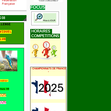
Fédération
Française
FOCUS
 08
LLENGE
HORAIRES
VIDUEL
COMPETITIONS
LUB
- CHAMPIONNATS DE FRANCE
-
endrier
ltats 08
025
026