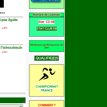
aise
Nombre de Licences
d pour Agathe
Stat CD 08
Lien
STAT CLUB 08
Meilleures performances du
l'internationale
jour
Lien
QUALIFIE(E)S
CHAMPIONNAT
FRANCE
COMMENT ?