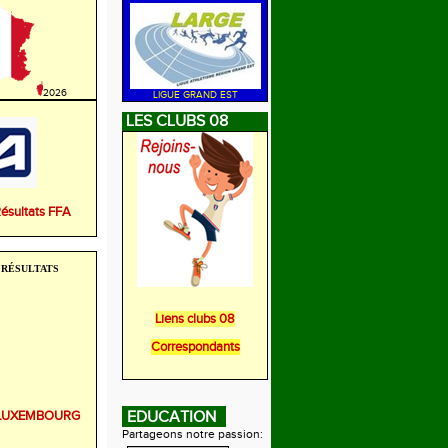
2026
LIGUE GRAND EST
LES CLUBS 08
Résultats FFA
RÉSULTATS
Liens clubs 08
Correspondants
r LUXEMBOURG
EDUCATION
Partageons notre passion: