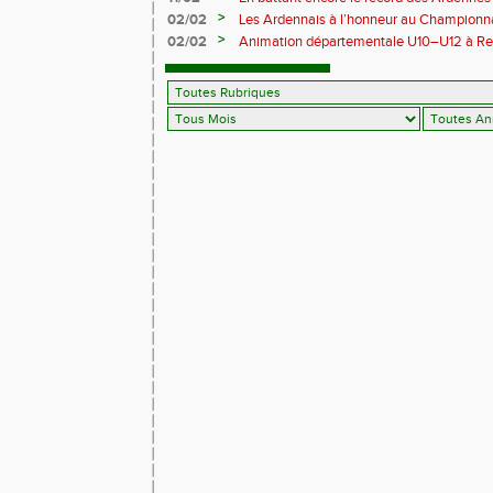
Pihet ira aux championnats de France
>
02/02
Les Ardennais à l’honneur au Champion
>
02/02
Animation départementale U10–U12 à Rethel
avant tout