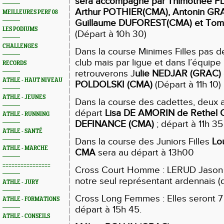
sera accompagné par Thimothée P
Arthur POTHIER(CMA), Antonin G
MEILLEURES PERF 08
Guillaume DUFOREST(CMA) et Tom
LES PODIUMS
(Départ à 10h 30)
CHALLENGES
Dans la course Minimes Filles pas 
club mais par ligue et dans l’équip
RECORDS
retrouverons J
ulie NEDJAR (GRAC) 
ATHLE - HAUT NIVEAU
POLDOLSKI (CMA)
(Départ à 11h 10)
ATHLE - JEUNES
Dans la course des cadettes, deux 
départ
Lisa DE AMORIN de Rethel C
ATHLE - RUNNING
DEFINANCE (CMA)
; départ à 11h 35
ATHLE - SANTÉ
Dans la course des Juniors Filles
Lo
ATHLE - MARCHE
CMA
sera au départ à 13h00
================
Cross Court Homme : LERUD Jason
notre seul représentant ardennais (
ATHLE - JURY
Cross Long Femmes : Elles seront 7
ATHLE - FORMATIONS
départ à 15h 45.
ATHLE - CONSEILS