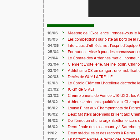
>
18/06
Meeting de l’Excellence : rendez-vous le 1
>
15/05
Les compétitions sur piste au bord de la 
>
04/05
Interclubs d’athlétisme : l’esprit d’équipe
rempart contre la sédentarité des jeunes
>
25/04
Formation : Mise à jour des connaissances
M372)
>
21/04
Le Comité des Ardennes met à l’honneur 
>
02/04
Clément Lhotellerie, Méline Rollin, Char
prolifique pour les coureurs ardennais
>
02/04
Athlétisme 08 en danger : une mobilisatio
>
20/03
Décès de GUY LATREILLE
>
12/03
Le Carolo Clément Lhotellerie décroche l
master de cross-country
>
23/02
10Km de GIVET
>
23/02
Championnats de France U18-U20 : les A
Val-de-Reuil
>
16/02
Athlètes ardennais qualifiés aux Champi
en salle
>
16/02
Louise Pihet aux Championnats de Franc
>
16/02
Deux Masters ardennais brillent aux Cha
Saint‑Brieuc
>
16/02
De l’émotion et une organisation encore un
Trail 2026
>
16/02
Demi-finale de cross-country à Sarrebourg
boue… et à la fête !
>
11/02
Deux médailles et des records à Reims
>
11/02
En battant encore le record des Ardennes 