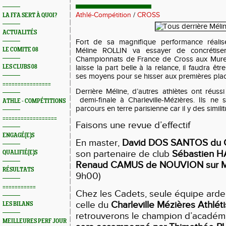
Athlé-Compétition
/
CROSS
LA FFA SERT À QUOI?
ACTUALITÉS
Fort de sa magnifique performance réalis
LE COMITE 08
Méline ROLLIN va essayer de concrétise
Championnats de France de Cross aux Murea
LES CLUBS 08
laisse la part belle à la relance, il faudra ê
ses moyens pour se hisser aux premières plac
================
Derrière Méline, d’autres athlètes ont réussi
demi-finale à Charleville-Mézières. Ils ne 
ATHLE - COMPÉTITIONS
parcours en terre parisienne car il y des simili
==================
Faisons une revue d’effectif
ENGAGÉ(E)S
En master,
David DOS SANTOS du
son partenaire de club
Sébastien 
QUALIFIÉ(E)S
Renaud CAMUS de NOUVION sur M
RÉSULTATS
9h00)
===========
Chez les Cadets, seule équipe arden
celle du
Charleville Mézières Athlét
LES BILANS
retrouverons le champion d’acadé
MEILLEURES PERF JOUR