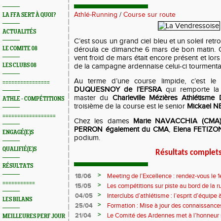
Athlé-Running
/
Course sur route
LA FFA SERT À QUOI?
ACTUALITÉS
C’est sous un grand ciel bleu et un soleil ret
LE COMITE 08
déroula ce dimanche 6 mars de bon matin. 
vent froid de mars était encore présent et lors
LES CLUBS 08
de la campagne ardennaise celui-ci tourmentai
Au terme d’une course limpide, c’est le
================
DUQUESNOY de l’EFSRA
qui remporte la
master du
Charleville Mézières Athlétis
ATHLE - COMPÉTITIONS
troisième de la course est le senior
Mickael 
==================
Chez les dames
Marie NAVACCHIA (CMA
PERRON également du CMA
,
Elena FETIZO
ENGAGÉ(E)S
podium.
QUALIFIÉ(E)S
Résultats complet
RÉSULTATS
>
18/06
Meeting de l’Excellence : rendez-vous le 1
===========
>
15/05
Les compétitions sur piste au bord de la 
>
04/05
Interclubs d’athlétisme : l’esprit d’équipe
LES BILANS
rempart contre la sédentarité des jeunes
>
25/04
Formation : Mise à jour des connaissances
M372)
>
21/04
Le Comité des Ardennes met à l’honneur 
MEILLEURES PERF JOUR