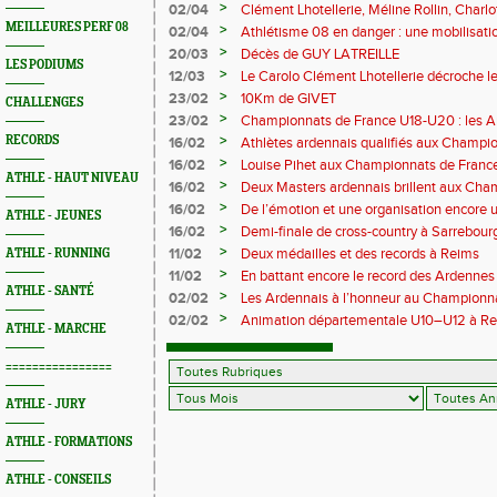
>
02/04
Clément Lhotellerie, Méline Rollin, Char
prolifique pour les coureurs ardennais
MEILLEURES PERF 08
>
02/04
Athlétisme 08 en danger : une mobilisatio
>
20/03
Décès de GUY LATREILLE
LES PODIUMS
>
12/03
Le Carolo Clément Lhotellerie décroche l
master de cross-country
>
23/02
10Km de GIVET
CHALLENGES
>
23/02
Championnats de France U18-U20 : les A
Val-de-Reuil
>
RECORDS
16/02
Athlètes ardennais qualifiés aux Champi
en salle
>
16/02
Louise Pihet aux Championnats de Franc
ATHLE - HAUT NIVEAU
>
16/02
Deux Masters ardennais brillent aux Cha
Saint‑Brieuc
>
16/02
De l’émotion et une organisation encore un
ATHLE - JEUNES
Trail 2026
>
16/02
Demi-finale de cross-country à Sarrebourg
boue… et à la fête !
>
11/02
Deux médailles et des records à Reims
ATHLE - RUNNING
>
11/02
En battant encore le record des Ardennes 
ATHLE - SANTÉ
Pihet ira aux championnats de France
>
02/02
Les Ardennais à l’honneur au Champion
>
02/02
Animation départementale U10–U12 à Rethel
ATHLE - MARCHE
avant tout
================
ATHLE - JURY
ATHLE - FORMATIONS
ATHLE - CONSEILS