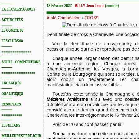
18 Février 2022 -
BILLY Jean-Louis
(comite)
LA FFA SERT À QUOI?
Athlé-Compétition
/
CROSS
ACTUALITÉS
LE COMITE 08
Demi-finale de cross à Charleville, une occasi
LES CLUBS 08
Voir la demi-finale de cross-country 
occasion unique qui ne se reproduira pas de si
================
Chaque année l’organisation des demi-fina
ATHLE - COMPÉTITIONS
à une ancienne région. Chaque année c’
Champagne-Ardenne, les Vosges, la Lorrain
==================
Comté ou la Bourgogne qui sont sollicitées. 
alors choisir un département. Les cha
ENGAGÉ(E)S
manifestation était donc assez faible.
Toutefois cette année la Champagne a é
QUALIFIÉ(E)S
Mézières Athlétisme
a su avec brio sollicite
d’Athlétisme a été convaincue par les argum
RÉSULTATS
considération le dernier grand événement de
Charleville, les inter-régionnaux le 16 février 2
===========
Près de 20 ans sont passés par là !
LES BILANS
Souhaitons donc que cette organisation s
MEILLEURES PERF JOUR