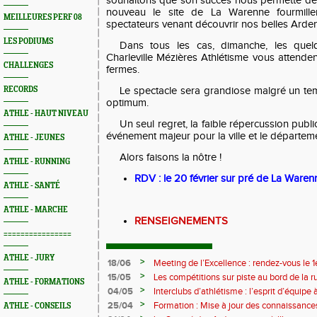
souhaitons que son succès nous permette de r
nouveau le site de La Warenne fourmille
MEILLEURES PERF 08
spectateurs venant découvrir nos belles Arde
LES PODIUMS
Dans tous les cas, dimanche, les que
Charleville Mézières Athlétisme vous attendent
CHALLENGES
fermes.
RECORDS
Le spectacle sera grandiose malgré un te
optimum.
ATHLE - HAUT NIVEAU
Un seul regret, la faible répercussion publi
événement majeur pour la ville et le départem
ATHLE - JEUNES
Alors faisons la nôtre !
ATHLE - RUNNING
RDV : le 20 février sur pré de La Warenn
ATHLE - SANTÉ
ATHLE - MARCHE
RENSEIGNEMENTS
================
ATHLE - JURY
>
18/06
Meeting de l’Excellence : rendez-vous le 1
>
15/05
Les compétitions sur piste au bord de la 
ATHLE - FORMATIONS
>
04/05
Interclubs d’athlétisme : l’esprit d’équipe
rempart contre la sédentarité des jeunes
>
25/04
Formation : Mise à jour des connaissances
ATHLE - CONSEILS