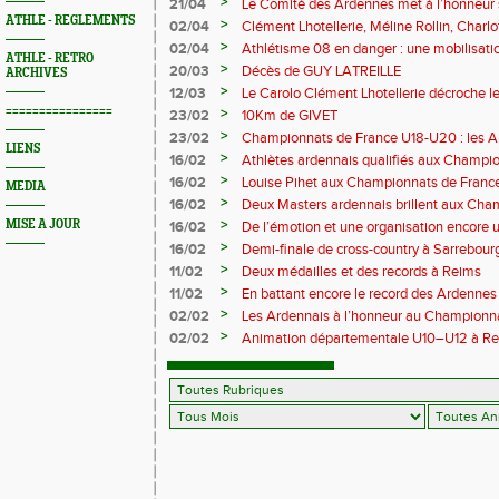
M372)
>
21/04
Le Comité des Ardennes met à l’honneur 
ATHLE - REGLEMENTS
>
02/04
Clément Lhotellerie, Méline Rollin, Char
prolifique pour les coureurs ardennais
>
02/04
Athlétisme 08 en danger : une mobilisatio
ATHLE - RETRO
>
20/03
Décès de GUY LATREILLE
ARCHIVES
>
12/03
Le Carolo Clément Lhotellerie décroche l
master de cross-country
================
>
23/02
10Km de GIVET
>
23/02
Championnats de France U18-U20 : les A
LIENS
Val-de-Reuil
>
16/02
Athlètes ardennais qualifiés aux Champi
en salle
>
16/02
Louise Pihet aux Championnats de Franc
MEDIA
>
16/02
Deux Masters ardennais brillent aux Cha
Saint‑Brieuc
>
MISE A JOUR
16/02
De l’émotion et une organisation encore un
Trail 2026
>
16/02
Demi-finale de cross-country à Sarrebourg
boue… et à la fête !
>
11/02
Deux médailles et des records à Reims
>
11/02
En battant encore le record des Ardennes 
Pihet ira aux championnats de France
>
02/02
Les Ardennais à l’honneur au Champion
>
02/02
Animation départementale U10–U12 à Rethel
avant tout