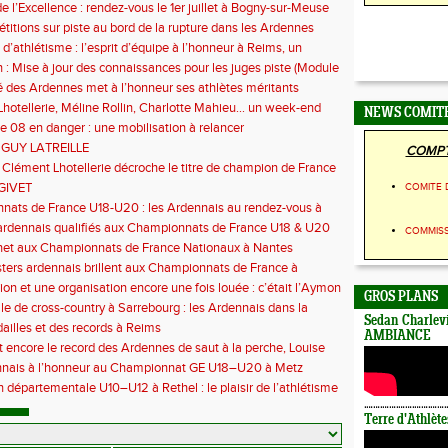
e l’Excellence : rendez-vous le 1er juillet à Bogny-sur-Meuse
titions sur piste au bord de la rupture dans les Ardennes
 d’athlétisme : l’esprit d’équipe à l’honneur à Reims, un
ontre la sédentarité des jeunes
 : Mise à jour des connaissances pour les juges piste (Module
 des Ardennes met à l’honneur ses athlètes méritants
hotellerie, Méline Rollin, Charlotte Mahieu… un week-end
NEWS COMIT
e pour les coureurs ardennais
e 08 en danger : une mobilisation à relancer
 GUY LATREILLE
COMPT
 Clément Lhotellerie décroche le titre de champion de France
 cross-country
GIVET
COMITE 
ats de France U18-U20 : les Ardennais au rendez-vous à
uil
ardennais qualifiés aux Championnats de France U18 & U20
COMMIS
het aux Championnats de France Nationaux à Nantes
ers ardennais brillent aux Championnats de France à
euc
ion et une organisation encore une fois louée : c’était l’Aymon
GROS PLANS
6
le de cross-country à Sarrebourg : les Ardennais dans la
Sedan Charlevi
 la fête !
illes et des records à Reims
AMBIANCE
t encore le record des Ardennes de saut à la perche, Louise
 aux championnats de France
nnais à l’honneur au Championnat GE U18–U20 à Metz
 départementale U10–U12 à Rethel : le plaisir de l’athlétisme
t
Terre d'Athlète