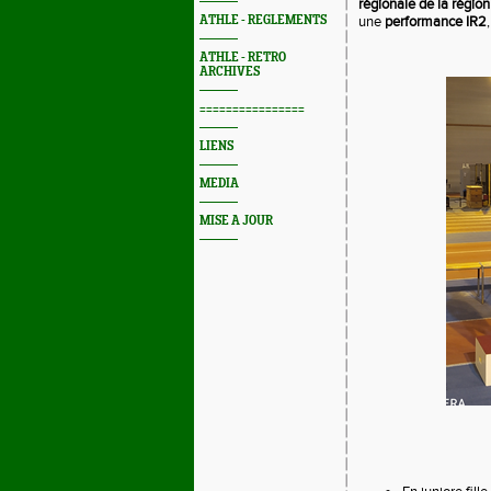
régionale de la régio
ATHLE - REGLEMENTS
une
performance IR2
ATHLE - RETRO
ARCHIVES
================
LIENS
MEDIA
MISE A JOUR