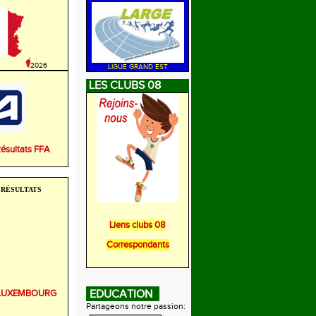
2026
LIGUE GRAND EST
LES CLUBS 08
Résultats FFA
RÉSULTATS
Liens clubs 08
Correspondants
r LUXEMBOURG
EDUCATION
Partageons notre passion: