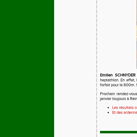
Emilien SCHNYDER
heptathlon. En effet, 
forfait pour le 800m.
Prochain rendez-vou
janvier toujours à Rei
Les résultats 
Et des ardenna