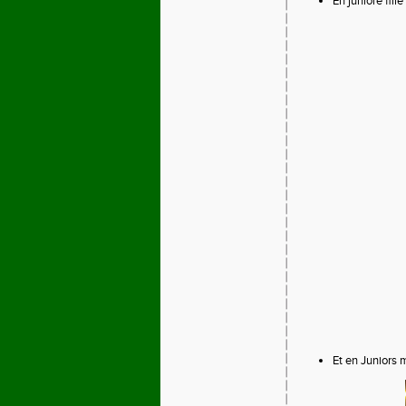
En juniore fill
Et en Juniors 