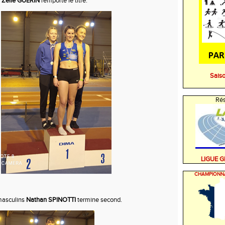
e
Zélie GUERIN
remporte le titre.
Sais
Rés
LIGUE 
CHAMPIONN
masculins
Nathan SPINOTTI
termine second.