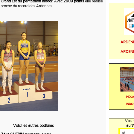
n Grand Est du pentathlon Indoor.
Avec
2909 points
elle réalise
, proche du record des Ardennes.
ARDEN
ARDEN
INDO
INDO
Vos r
Voici les autres podiums
au 1