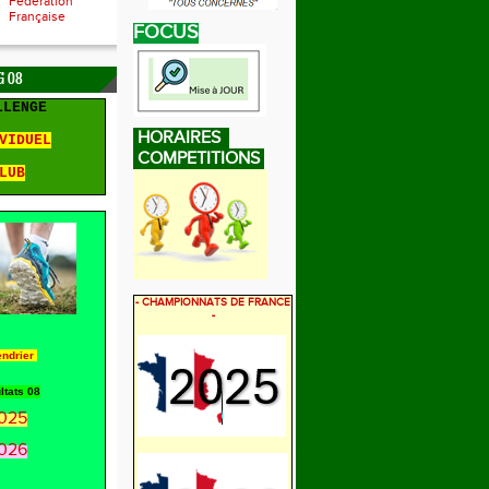
Fédération
Française
FOCUS
 08
LLENGE
HORAIRES
VIDUEL
COMPETITIONS
LUB
- CHAMPIONNATS DE FRANCE
-
endrier
ltats 08
025
026