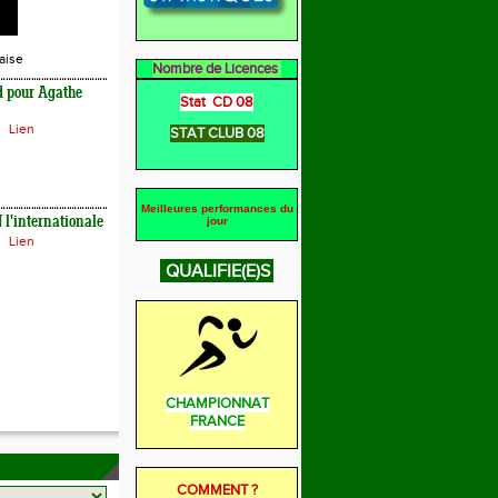
aise
Nombre de Licences
d pour Agathe
Stat CD 08
Lien
STAT CLUB 08
Meilleures performances du
l'internationale
jour
Lien
QUALIFIE(E)S
CHAMPIONNAT
FRANCE
COMMENT ?