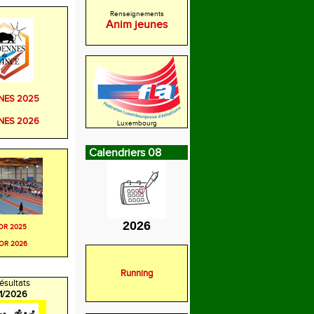
Renseignements
Anim jeunes
NES 2025
NES 2026
Luxembourg
Calendriers 08
2026
OR 2025
OR 2026
Running
ésultats
/1/2026