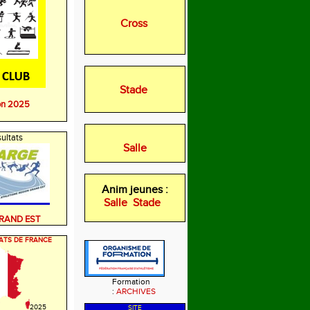
Cross
Stade
on 2025
ultats
Salle
Anim jeunes :
Salle
Stade
GRAND EST
ATS DE FRANCE
Formation
:
ARCHIVES
2025
SITE