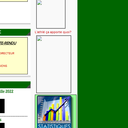
L'athlé ça apporte quoi?
E
E-RENDU
DIRECTEUR
SIONS
lle 2022
s