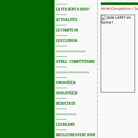
Athlé-Compétition
/
Sa
LA FFA SERT À QUOI?
ACTUALITÉS
LE COMITE 08
LES CLUBS 08
================
ATHLE - COMPÉTITIONS
==================
ENGAGÉ(E)S
QUALIFIÉ(E)S
RÉSULTATS
===========
LES BILANS
MEILLEURES PERF JOUR