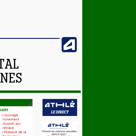
TAL
NNES
naire
L'ouvrage
richement
illustré, qui
retrace
l’Histoire de la