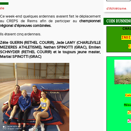
lle
d'Athlétisme.
Ce week-end quelques ardennais avaient fait le déplacement
au CREPS de Reims afin de participer au
championnat
COIN RUNNING
régional d’épreuves combinées.
CHA
Ils étaient cinq ardennais.
INDI
Zélie GUERIN (RETHEL COURIR), Jade LAMY (CHARLEVILLE
C
MEZIERES ATHLETISME), Nathan SPINOTTI (GRAC), Emilien
SCHNYDER (RETHEL COURIR) et le toujours jeune master,
Martial SPINOTTI (GRAC)
Cal
Résu
2
2