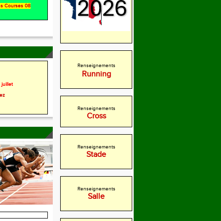
ons Courses 08
Renseignements
Running
juillet
rez
Renseignements
Cross
Renseignements
Stade
Renseignements
Salle