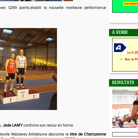
Inscripti
vec 1289 points,établit la nouvelle meilleure performance
A VENIR
Le S 25 
Run to P
RESULTATS
s,
Jade LAMY
confirme son retour en forme.
rleville Mézières Athlétisme décroche le
titre de Championne