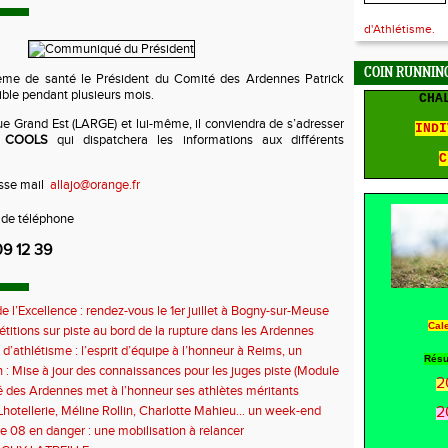
d'Athlétisme.
COIN RUNNING
lème de santé le Président du Comité des Ardennes Patrick
ble pendant plusieurs mois.
CHA
ue Grand Est (LARGE) et lui-même, il conviendra de s’adresser
INDI
n COOLS
qui dispatchera les informations aux différents
C
esse mail
allajo@orange.fr
 de téléphone
09 12 39
e l’Excellence : rendez-vous le 1er juillet à Bogny-sur-Meuse
Cal
titions sur piste au bord de la rupture dans les Ardennes
 d’athlétisme : l’esprit d’équipe à l’honneur à Reims, un
Résu
ontre la sédentarité des jeunes
 : Mise à jour des connaissances pour les juges piste (Module
2
 des Ardennes met à l’honneur ses athlètes méritants
hotellerie, Méline Rollin, Charlotte Mahieu… un week-end
2
e pour les coureurs ardennais
e 08 en danger : une mobilisation à relancer