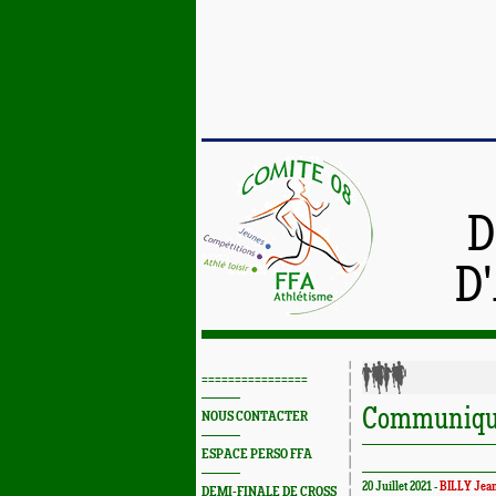
D
D
================
Communiqué
NOUS CONTACTER
ESPACE PERSO FFA
20 Juillet 2021 -
BILLY Jean
DEMI-FINALE DE CROSS