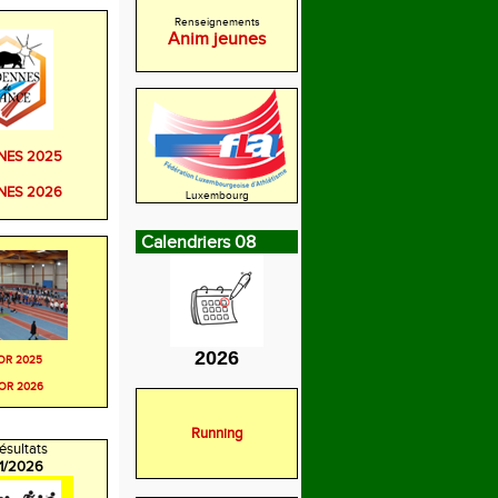
Renseignements
Anim jeunes
NES 2025
NES 2026
Luxembourg
Calendriers 08
2026
OR 2025
OR 2026
Running
ésultats
/1/2026