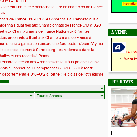
 GUY LATREILLE
Inscripti
 Clément Lhotellerie décroche le titre de champion de France
 cross-country
GIVET
ats de France U18-U20 : les Ardennais au rendez-vous à
uil
ardennais qualifiés aux Championnats de France U18 & U20
het aux Championnats de France Nationaux à Nantes
A VENIR
ers ardennais brillent aux Championnats de France à
euc
ion et une organisation encore une fois louée : c’était l’Aymon
6
le de cross-country à Sarrebourg : les Ardennais dans la
Le S 25 
 la fête !
illes et des records à Reims
Run to P
t encore le record des Ardennes de saut à la perche, Louise
 aux championnats de France
nnais à l’honneur au Championnat GE U18–U20 à Metz
 départementale U10–U12 à Rethel : le plaisir de l’athlétisme
t
RESULTATS