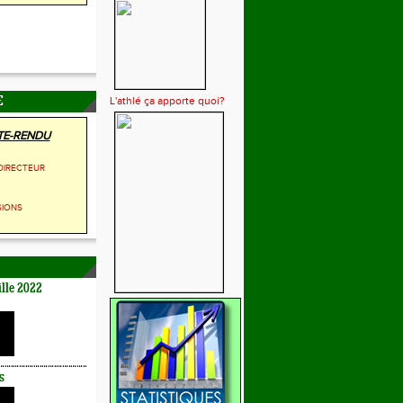
L'athlé ça apporte quoi?
E
E-RENDU
DIRECTEUR
SIONS
lle 2022
s