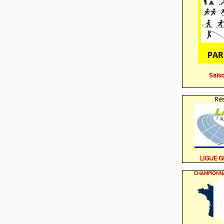
Sais
Rés
LIGUE 
CHAMPIONN