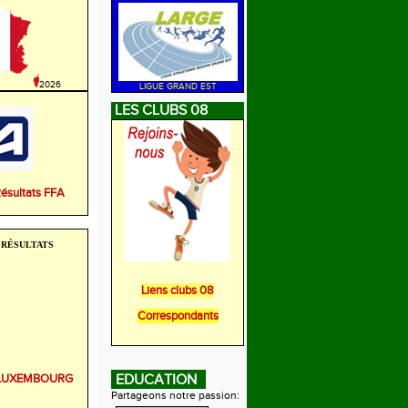
2026
LIGUE GRAND EST
LES CLUBS 08
Résultats FFA
RÉSULTATS
Liens clubs 08
Correspondants
r LUXEMBOURG
EDUCATION
Partageons notre passion: