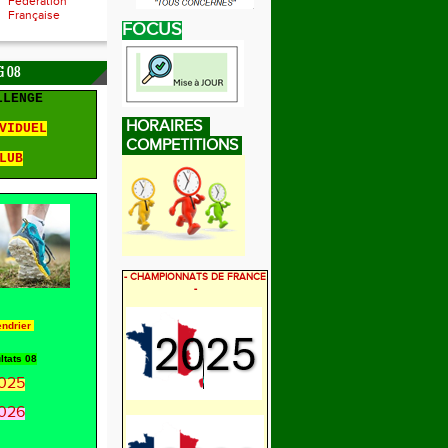
Fédération
Française
FOCUS
 08
LLENGE
HORAIRES
VIDUEL
COMPETITIONS
LUB
- CHAMPIONNATS DE FRANCE
-
endrier
ltats 08
025
026