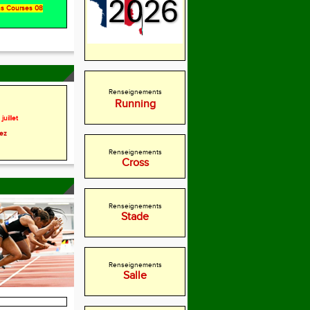
ons Courses 08
Renseignements
Running
juillet
rez
Renseignements
Cross
Renseignements
Stade
Renseignements
Salle