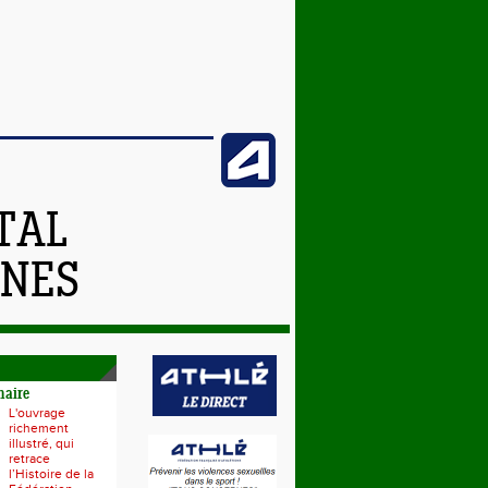
TAL
NNES
naire
L'ouvrage
richement
illustré, qui
retrace
l’Histoire de la