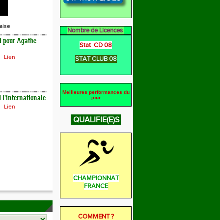
aise
Nombre de Licences
d pour Agathe
Stat CD 08
Lien
STAT CLUB 08
Meilleures performances du
l'internationale
jour
Lien
QUALIFIE(E)S
CHAMPIONNAT
FRANCE
COMMENT ?