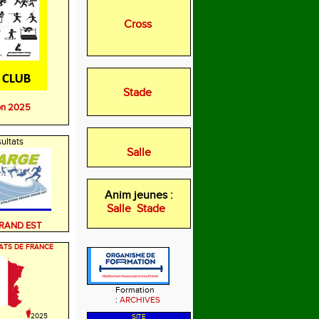
Cross
Stade
on 2025
ultats
Salle
Anim jeunes :
Salle
Stade
GRAND EST
ATS DE FRANCE
Formation
:
ARCHIVES
2025
SITE