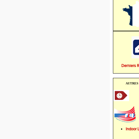
Derniers 
AUTRES 
Indoo