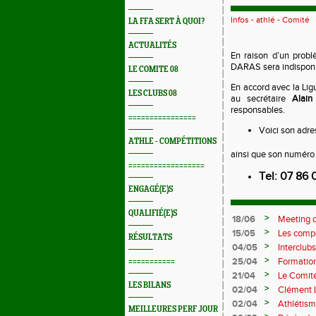
Infos - athlé - Comité
LA FFA SERT À QUOI?
ACTUALITÉS
En raison d’un prob
DARAS sera indisponi
LE COMITE 08
En accord avec la Lig
LES CLUBS 08
au secrétaire
Alai
responsables.
================
Voici son adr
ATHLE - COMPÉTITIONS
ainsi que son numéro
==================
Tel: 07 86 
ENGAGÉ(E)S
QUALIFIÉ(E)S
>
18/06
Meeting d
>
15/05
Les compé
RÉSULTATS
>
04/05
Interclubs
rempart c
>
25/04
Formation
===========
M372)
>
21/04
Le Comité
LES BILANS
>
02/04
Clément L
prolifiqu
>
02/04
Athlétism
MEILLEURES PERF JOUR