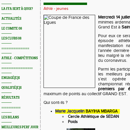
Athlé - jeunes
LA FFA SERT À QUOI?
Mercredi 14 juill
ACTUALITÉS
minimes ardennai
Grand Est à
Sain
LE COMITE 08
Pour eux ce sera
LES CLUBS 08
épisode athlé
manifestation n
================
l’année dernière
lieu malgré la r
ATHLE - COMPÉTITIONS
du coronavirus.
==================
Parmi les partici
les meilleurs pa
ENGAGÉ(E)S
s’est opéré
championnat r
QUALIFIÉ(E)S
premiers par é
maximum de points au collectif GRAND EST.
RÉSULTATS
Qui sont-ils ?
===========
Marie Jacquelin
BAYIHA MBARGA
Cercle Athlétique de SEDAN
LES BILANS
Poids
MEILLEURES PERF JOUR