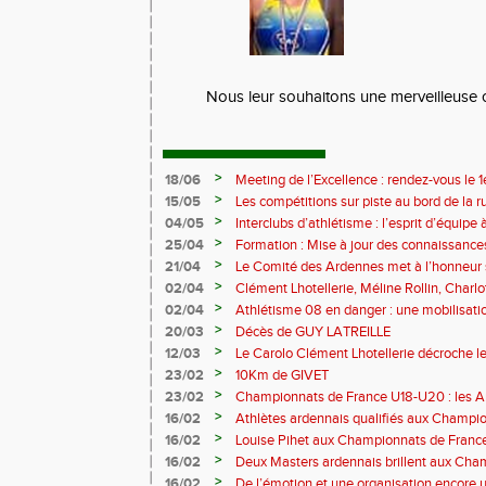
Nous leur souhaitons une merveilleuse 
>
18/06
Meeting de l’Excellence : rendez-vous le 1
>
15/05
Les compétitions sur piste au bord de la 
>
04/05
Interclubs d’athlétisme : l’esprit d’équipe
rempart contre la sédentarité des jeunes
>
25/04
Formation : Mise à jour des connaissances
M372)
>
21/04
Le Comité des Ardennes met à l’honneur 
>
02/04
Clément Lhotellerie, Méline Rollin, Char
prolifique pour les coureurs ardennais
>
02/04
Athlétisme 08 en danger : une mobilisatio
>
20/03
Décès de GUY LATREILLE
>
12/03
Le Carolo Clément Lhotellerie décroche l
master de cross-country
>
23/02
10Km de GIVET
>
23/02
Championnats de France U18-U20 : les A
Val-de-Reuil
>
16/02
Athlètes ardennais qualifiés aux Champi
en salle
>
16/02
Louise Pihet aux Championnats de Franc
>
16/02
Deux Masters ardennais brillent aux Cha
Saint‑Brieuc
>
16/02
De l’émotion et une organisation encore un