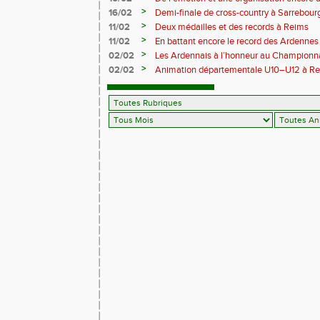
Trail 2026
>
16/02
Demi-finale de cross-country à Sarrebourg
boue… et à la fête !
>
11/02
Deux médailles et des records à Reims
>
11/02
En battant encore le record des Ardennes 
Pihet ira aux championnats de France
>
02/02
Les Ardennais à l’honneur au Champion
>
02/02
Animation départementale U10–U12 à Rethel
avant tout