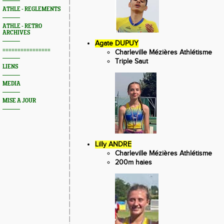
ATHLE - REGLEMENTS
ATHLE - RETRO
ARCHIVES
Agate DUPUY
================
Charleville Mézières Athlétisme
Triple Saut
LIENS
MEDIA
MISE A JOUR
Lilly ANDRE
Charleville Mézières Athlétisme
200m haies