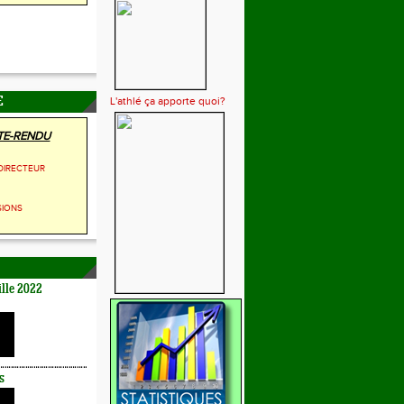
L'athlé ça apporte quoi?
E
E-RENDU
DIRECTEUR
SIONS
lle 2022
s