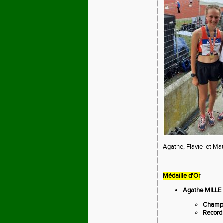
Agathe, Flavie et Mat
Médaille d'Or
Agathe MILLE
Champi
Record