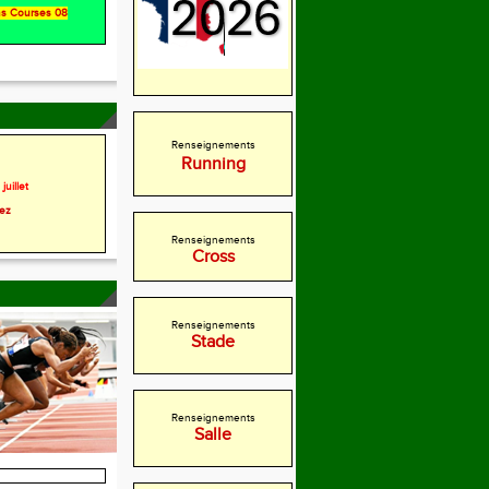
ons Courses 08
Renseignements
Running
juillet
rez
Renseignements
Cross
Renseignements
Stade
Renseignements
Salle