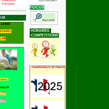
Fédération
Française
FOCUS
 08
LLENGE
HORAIRES
VIDUEL
COMPETITIONS
LUB
- CHAMPIONNATS DE FRANCE
-
endrier
ltats 08
025
026