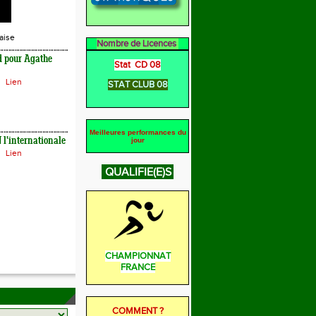
aise
Nombre de Licences
d pour Agathe
Stat CD 08
Lien
STAT CLUB 08
Meilleures performances du
l'internationale
jour
Lien
QUALIFIE(E)S
CHAMPIONNAT
FRANCE
COMMENT ?