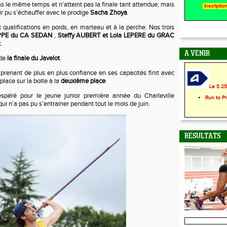
 pas le même temps et n'atteint pas la finale tant attendue; mais
Inscripti
oir pu s’échauffer avec le prodige
Sacha Zhoya
.
qualifications en poids, en marteau et à la perche. Nos trois
PPE du CA SEDAN
,
Steffy AUBERT et Lola LEPERE du GRAC
.
A VENIR
 de
la finale du Javelot
.
 prenant de plus en plus confiance en ses capacités finit avec
 place sur la boite à la
deuxième place
.
Le S 25 
espéré pour le jeune junior première année du Charleville
Run to P
i n’a pas pu s’entrainer pendant tout le mois de juin.
RESULTATS