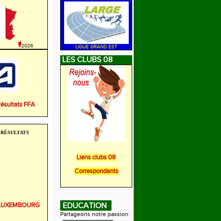
2026
LIGUE GRAND EST
LES CLUBS 08
Résultats FFA
RÉSULTATS
Liens clubs 08
Correspondants
r LUXEMBOURG
EDUCATION
Partageons notre passion: