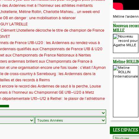
 des Ardennes met à l’honneur ses athlètes méritants
hotellerie, Méline Rollin, Charlotte Mahieu… un week-end
e pour les coureurs ardennais
Méline l'ardenn
e 08 en danger : une mobilisation à relancer
 GUY LATREILLE
Nouveau recor
 Clément Lhotellerie décroche le titre de champion de France
MILLE
 cross-country
GIVET
ats de France U18-U20 : les Ardennais au rendez-vous à
uil
ardennais qualifiés aux Championnats de France U18 & U20
het aux Championnats de France Nationaux à Nantes
ers ardennais brillent aux Championnats de France à
Meline ROLLIN 
euc
ion et une organisation encore une fois louée : c’était l’Aymon
6
le de cross-country à Sarrebourg : les Ardennais dans la
 la fête !
illes et des records à Reims
t encore le record des Ardennes de saut à la perche, Louise
 aux championnats de France
nnais à l’honneur au Championnat GE U18–U20 à Metz
 départementale U10–U12 à Rethel : le plaisir de l’athlétisme
t
LES ESPACES