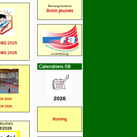
Renseignements
Anim jeunes
NES 2025
NES 2026
Luxembourg
Calendriers 08
2026
OR 2025
OR 2026
Running
ésultats
/1/2026