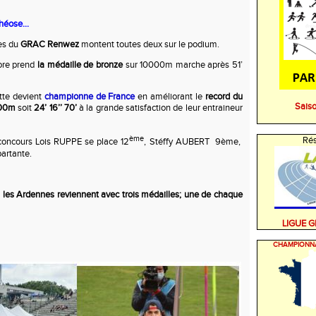
théose…
es du
GRAC Renwez
montent toutes deux sur le podium.
ore prend
la médaille de bronze
sur 10000m marche après 51’
te devient
championne de France
en améliorant le
record du
Sais
000m
soit
24’ 16’’ 70’
à la grande satisfaction de leur entraineur
ème
Rés
 concours Lois RUPPE se place 12
, Stéffy AUBERT
9ème,
artante.
les Ardennes reviennent avec trois médailles; une de chaque
LIGUE 
CHAMPIONN