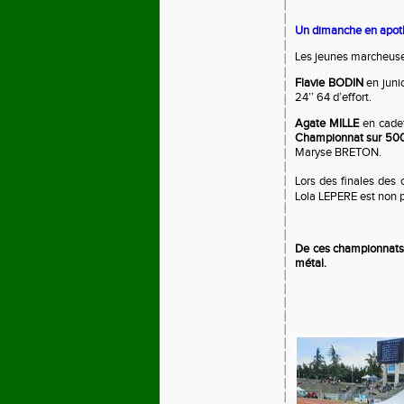
Un dimanche en apo
Les jeunes marcheus
Flavie BODIN
en juni
24’’ 64 d’effort.
Agate MILLE
en cadet
Championnat sur 5
Maryse BRETON.
Lors des finales des
Lola LEPERE est non p
De ces championnats 
métal.