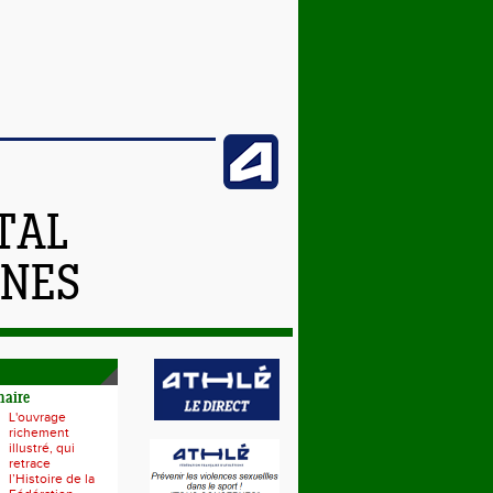
TAL
NNES
naire
L'ouvrage
richement
illustré, qui
retrace
l’Histoire de la