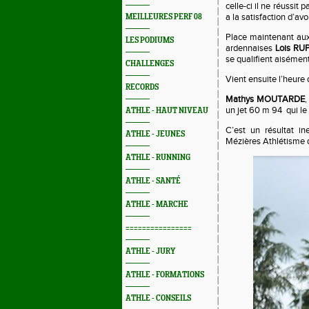
celle-ci il ne réussit
a la satisfaction d’av
MEILLEURES PERF 08
Place maintenant aux 
LES PODIUMS
ardennaises
Lois RU
se qualifient aisément
CHALLENGES
Vient ensuite l’heure
RECORDS
Mathys MOUTARDE
,
un jet 60 m 94
qui le
ATHLE - HAUT NIVEAU
C’est un résultat in
ATHLE - JEUNES
Mézières Athlétisme qu
ATHLE - RUNNING
ATHLE - SANTÉ
ATHLE - MARCHE
================
ATHLE - JURY
ATHLE - FORMATIONS
ATHLE - CONSEILS