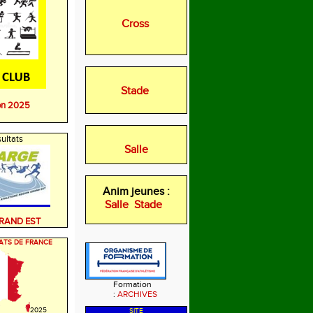
Cross
Stade
on 2025
ultats
Salle
Anim jeunes :
Salle
Stade
GRAND EST
ATS DE FRANCE
Formation
:
ARCHIVES
2025
SITE