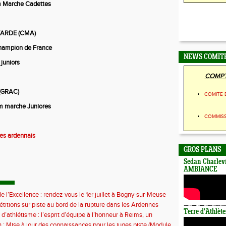
Marche Cadettes
ARDE (CMA)
hampion de France
NEWS COMIT
 juniors
COMPT
 (GRAC)
COMITE 
 marche Juniores
COMMIS
des ardennais
GROS PLANS
Sedan Charlevi
AMBIANCE
e l’Excellence : rendez-vous le 1er juillet à Bogny-sur-Meuse
titions sur piste au bord de la rupture dans les Ardennes
Terre d'Athlète
 d’athlétisme : l’esprit d’équipe à l’honneur à Reims, un
ontre la sédentarité des jeunes
 : Mise à jour des connaissances pour les juges piste (Module