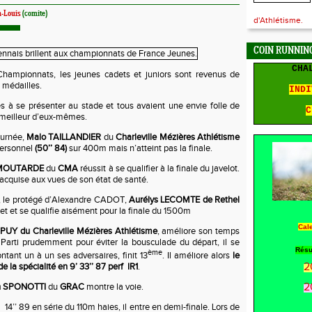
-Louis
(comite)
d'Athlétisme.
COIN RUNNING
CHA
hampionnats, les jeunes cadets et juniors sont revenus de
 médailles.
INDI
es à se présenter au stade et tous avaient une envie folle de
C
 meilleur d’eux-mêmes.
ournée,
Malo TAILLANDIER
du
Charleville Mézières Athlétisme
personnel
(50’’ 84)
sur 400m mais n’atteint pas la finale.
 MOUTARDE
du
CMA
réussit à se qualifier à la finale du javelot.
 acquise aux vues de son état de santé.
, le protégé d’Alexandre CADOT,
Aurélys LECOMTE de Rethel
t et se qualifie aisément pour la finale du 1500m
Cal
PUY du Charleville Mézières Athlétisme
, améliore son temps
Parti prudemment pour éviter la bousculade du départ, il se
Résu
ème
ntant un à un ses adversaires, finit 13
. Il améliore alors
le
2
 la spécialité en 9’ 33’’ 87 perf
IR1
.
2
n SPONOTTI
du
GRAC
montre la voie.
14’’ 89 en série du 110m haies, il entre en demi-finale. Lors de