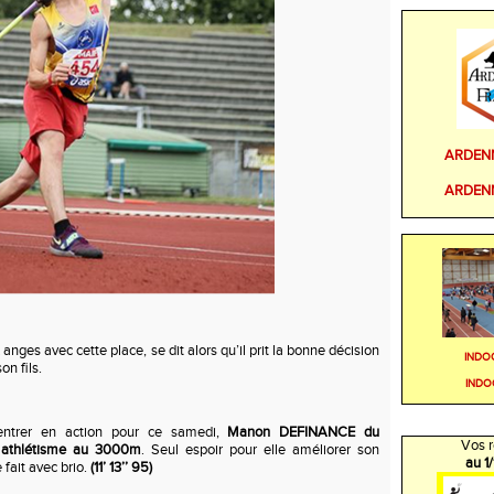
ARDEN
ARDEN
es avec cette place, se dit alors qu’il prit la bonne décision
INDO
on fils.
INDO
 entrer en action pour ce samedi,
Manon DEFINANCE du
Vos r
s athlétisme au 3000m
. Seul espoir pour elle améliorer son
au 1
 fait avec brio.
(11’ 13’’ 95)