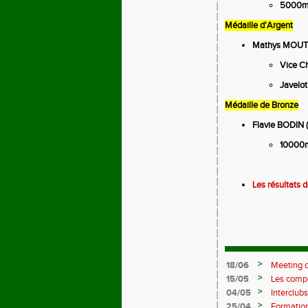
5000m 
Médaille d'Argent
Mathys MOUT
Vice C
Javelot
Médaille de Bronze
Flavie BODIN
10000m
Les résultats 
>
18/06
Meeting d
>
15/05
Les compé
>
04/05
Interclubs
rempart c
>
25/04
Formation