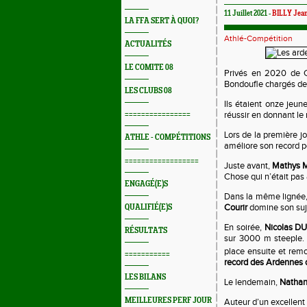
11 Juillet 2021 -
BILLY Jean
LA FFA SERT À QUOI?
Athlé-Compétition
ACTUALITÉS
LE COMITE 08
Privés en 2020 de C
Bondoufle chargés de
LES CLUBS 08
Ils étaient onze jeun
================
réussir en donnant le
Lors de la première j
ATHLE - COMPÉTITIONS
améliore son record 
==================
Juste avant,
Mathys
Chose qui n’était pas
ENGAGÉ(E)S
Dans la même lignée
Courir
domine son suje
QUALIFIÉ(E)S
En soirée,
Nicolas DU
RÉSULTATS
sur 3000 m steeple. 
place ensuite et remo
===========
record des Ardennes de
LES BILANS
Le lendemain,
Natha
MEILLEURES PERF JOUR
Auteur d’un excellent