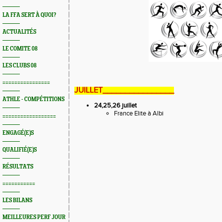
LA FFA SERT À QUOI?
ACTUALITÉS
LE COMITE 08
LES CLUBS 08
================
JUILLET________________
ATHLE - COMPÉTITIONS
24,25,26 juillet
France Elite à Albi
==================
ENGAGÉ(E)S
QUALIFIÉ(E)S
RÉSULTATS
===========
LES BILANS
MEILLEURES PERF JOUR